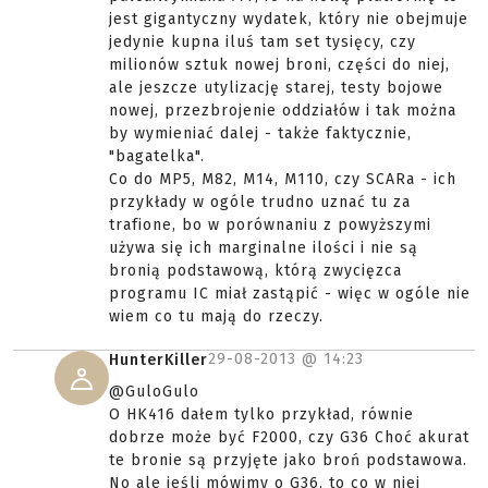
jest gigantyczny wydatek, który nie obejmuje
jedynie kupna iluś tam set tysięcy, czy
milionów sztuk nowej broni, części do niej,
ale jeszcze utylizację starej, testy bojowe
nowej, przezbrojenie oddziałów i tak można
by wymieniać dalej - także faktycznie,
"bagatelka".
Co do MP5, M82, M14, M110, czy SCARa - ich
przykłady w ogóle trudno uznać tu za
trafione, bo w porównaniu z powyższymi
używa się ich marginalne ilości i nie są
bronią podstawową, którą zwycięzca
programu IC miał zastąpić - więc w ogóle nie
wiem co tu mają do rzeczy.
29-08-2013 @
14:23
HunterKiller
@GuloGulo
O HK416 dałem tylko przykład, równie
dobrze może być F2000, czy G36 Choć akurat
te bronie są przyjęte jako broń podstawowa.
No ale jeśli mówimy o G36, to co w niej