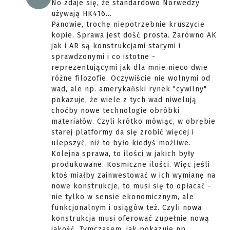
No zdaje się, że standardowo Norwedzy
używają HK416...
Panowie, trochę niepotrzebnie kruszycie
kopie. Sprawa jest dość prosta. Zarówno AK
jak i AR są konstrukcjami starymi i
sprawdzonymi i co istotne -
reprezentującymi jak dla mnie nieco dwie
różne filozofie. Oczywiście nie wolnymi od
wad, ale np. amerykański rynek "cywilny"
pokazuje, że wiele z tych wad niwelują
choćby nowe technologie obróbki
materiałów. Czyli krótko mówiąc, w obrębie
starej platformy da się zrobić więcej i
ulepszyć, niż to było kiedyś możliwe.
Kolejna sprawa, to ilości w jakich były
produkowane. Kosmiczne ilości. Więc jeśli
ktoś miałby zainwestować w ich wymianę na
nowe konstrukcje, to musi się to opłacać -
nie tylko w sensie ekonomicznym, ale
funkcjonalnym i osiągów też. Czyli nowa
konstrukcja musi oferować zupełnie nową
jakość. Tymczasem, jak pokazuje np.