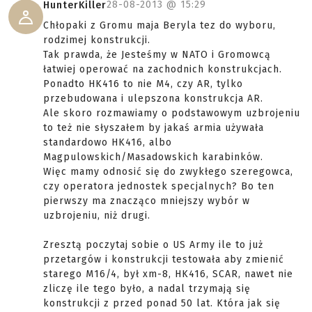
28-08-2013 @
15:29
HunterKiller
Chłopaki z Gromu maja Beryla tez do wyboru,
rodzimej konstrukcji.
Tak prawda, że Jesteśmy w NATO i Gromowcą
łatwiej operować na zachodnich konstrukcjach.
Ponadto HK416 to nie M4, czy AR, tylko
przebudowana i ulepszona konstrukcja AR.
Ale skoro rozmawiamy o podstawowym uzbrojeniu
to też nie słyszałem by jakaś armia używała
standardowo HK416, albo
Magpulowskich/Masadowskich karabinków.
Więc mamy odnosić się do zwykłego szeregowca,
czy operatora jednostek specjalnych? Bo ten
pierwszy ma znacząco mniejszy wybór w
uzbrojeniu, niż drugi.
Zresztą poczytaj sobie o US Army ile to już
przetargów i konstrukcji testowała aby zmienić
starego M16/4, był xm-8, HK416, SCAR, nawet nie
zliczę ile tego było, a nadal trzymają się
konstrukcji z przed ponad 50 lat. Która jak się