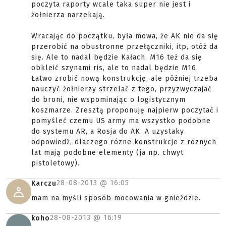
poczyta raporty wcale taka super nie jest i
żołnierza narzekają.
Wracając do początku, była mowa, że AK nie da się
przerobić na obustronne przełączniki, itp, otóż da
się. Ale to nadal będzie Kałach. M16 też da się
obkleić szynami ris, ale to nadal będzie M16.
Łatwo zrobić nową konstrukcję, ale później trzeba
nauczyć żołnierzy strzelać z tego, przyzwyczajać
do broni, nie wspominając o logistycznym
koszmarze. Zresztą proponuję najpierw poczytać i
pomyśleć czemu US army ma wszystko podobne
do systemu AR, a Rosja do AK. A uzystaky
odpowiedź, dlaczego rózne konstrukcje z róznych
lat mają podobne elementy (ja np. chwyt
pistoletowy).
28-08-2013 @
16:05
Karczu
mam na myśli sposób mocowania w gnieździe.
28-08-2013 @
16:19
koho