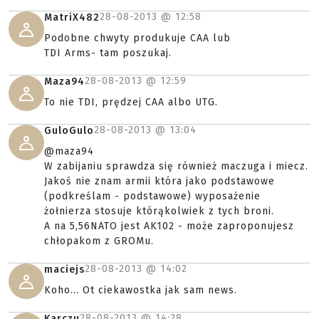
28-08-2013 @
12:58
MatriX482
Podobne chwyty produkuje CAA lub
TDI Arms- tam poszukaj.
28-08-2013 @
12:59
Maza94
To nie TDI, prędzej CAA albo UTG.
28-08-2013 @
13:04
GuloGulo
@maza94
W zabijaniu sprawdza się również maczuga i miecz.
Jakoś nie znam armii która jako podstawowe
(podkreślam - podstawowe) wyposażenie
żołnierza stosuje którąkolwiek z tych broni.
A na 5,56NATO jest AK102 - może zaproponujesz
chłopakom z GROMu.
28-08-2013 @
14:02
maciejs
Koho... Ot ciekawostka jak sam news.
28-08-2013 @
14:28
Karczu