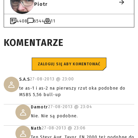
Piotr
4408
6544
11
KOMENTARZE
ZALOGUJ SIĘ ABY KOMENTOWAĆ
27-08-2013 @
23:00
S.A.S
te as-1 i as-2 na pierwszy rzut oka podobne do
MSBS 5,56 bull-up
27-08-2013 @
23:04
Damotr
Nie. Nie są podobne.
27-08-2013 @
23:06
Nath
Ten Steyr Aug, Tavor, FN 2000 też podobne do