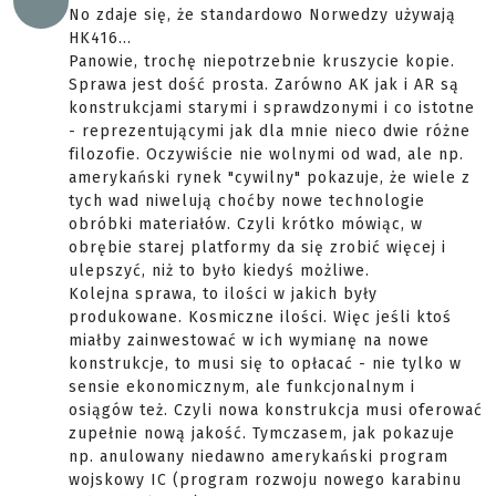
No zdaje się, że standardowo Norwedzy używają
HK416...
Panowie, trochę niepotrzebnie kruszycie kopie.
Sprawa jest dość prosta. Zarówno AK jak i AR są
konstrukcjami starymi i sprawdzonymi i co istotne
- reprezentującymi jak dla mnie nieco dwie różne
filozofie. Oczywiście nie wolnymi od wad, ale np.
amerykański rynek "cywilny" pokazuje, że wiele z
tych wad niwelują choćby nowe technologie
obróbki materiałów. Czyli krótko mówiąc, w
obrębie starej platformy da się zrobić więcej i
ulepszyć, niż to było kiedyś możliwe.
Kolejna sprawa, to ilości w jakich były
produkowane. Kosmiczne ilości. Więc jeśli ktoś
miałby zainwestować w ich wymianę na nowe
konstrukcje, to musi się to opłacać - nie tylko w
sensie ekonomicznym, ale funkcjonalnym i
osiągów też. Czyli nowa konstrukcja musi oferować
zupełnie nową jakość. Tymczasem, jak pokazuje
np. anulowany niedawno amerykański program
wojskowy IC (program rozwoju nowego karabinu