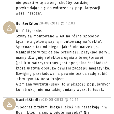
nie poszli w tę stronę, choćby bardziej
przykładając się do wdrożenia/ popularyzacji
wersji "groza".
28-08-2013 @
12:03
HunterKiller
No faktycznie.
Szyny są montowane w AK na różne sposoby,
łącznie z gotową szyną montowaną na 'deklu".
Specnaz z takimi biega i jakoś nie narzekają.
Manipulatory też da się przenieść, przykład Beryl,
mamy dźwignię selektora ognia z lewej/prawej
(jak kto patrzy) strony. Jest specjalna "nakładka"
która ułatwia obsługę dźwigni zaczepu magazynka.
Dźwignię przeładowania pewnie też da radę robić
jak w tym AK Beta Project.
A zmiana wyrzutu łusek, to większość popularnych
konstrukcji nie ma takiej zmiany wyrzutu łusek.
28-08-2013 @
12:11
MaciekSiedlce
"Specnaz z takimi biega i jakoś nie narzekają. " w
Rosjii ktoś na coś w ogóle narzeka? Nie