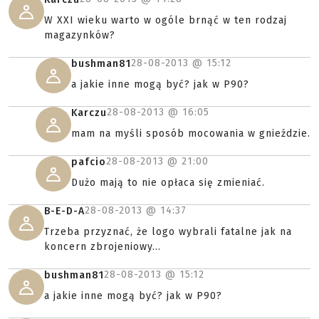
W XXI wieku warto w ogóle brnąć w ten rodzaj
magazynków?
28-08-2013 @
15:12
bushman81
a jakie inne mogą być? jak w P90?
28-08-2013 @
16:05
Karczu
mam na myśli sposób mocowania w gnieździe.
28-08-2013 @
21:00
pafcio
Dużo mają to nie opłaca się zmieniać.
28-08-2013 @
14:37
B-E-D-A
Trzeba przyznać, że logo wybrali fatalne jak na
koncern zbrojeniowy...
28-08-2013 @
15:12
bushman81
a jakie inne mogą być? jak w P90?