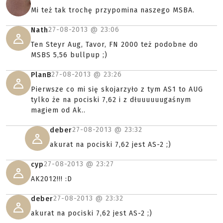
Mi też tak trochę przypomina naszego MSBA.
27-08-2013 @
23:06
Nath
Ten Steyr Aug, Tavor, FN 2000 też podobne do
MSBS 5,56 bullpup ;)
27-08-2013 @
23:26
PlanB
Pierwsze co mi się skojarzyło z tym AS1 to AUG
tylko że na pociski 7,62 i z dłuuuuuugaśnym
magiem od Ak..
27-08-2013 @
23:32
deber
akurat na pociski 7,62 jest AS-2 ;)
27-08-2013 @
23:27
cyp
AK2012!!! :D
27-08-2013 @
23:32
deber
akurat na pociski 7,62 jest AS-2 ;)