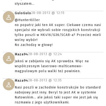
słyszałem...
28-08-2013 @
12:15
GuloGulo
@HunterKiller
no popatrz jaki ten AK super. Ciekawe czemu nasi
specjalsi nie wybrali sobie rosyjskich konstrukcji
tylko poszli w HK416/G36/SCAR-a? Przecież mieli
wolny wybór!
No zachodzę w głowę!
28-08-2013 @
12:24
Maza94
Jakoś w zabijaniu się AK sprawdza. Więc na
współczesnym laserowo-multicamowo-
magpulowym polu walki też powinien.
28-08-2013 @
12:35
Maza94
Nasi poszli w zachodnie konstrukcjie bo standard
nabojowy jest inny. Beryl to jest AK w systemie
Natowskim... ale jakoś taki super nie jest jak się
rozmawia z jego użytkownikami.