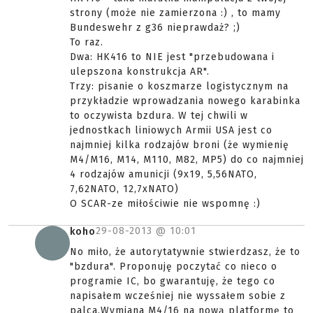
strony (może nie zamierzona :) , to mamy
Bundeswehr z g36 nieprawdaż? ;)
To raz.
Dwa: HK416 to NIE jest "przebudowana i
ulepszona konstrukcja AR".
Trzy: pisanie o koszmarze logistycznym na
przykładzie wprowadzania nowego karabinka
to oczywista bzdura. W tej chwili w
jednostkach liniowych Armii USA jest co
najmniej kilka rodzajów broni (że wymienię
M4/M16, M14, M110, M82, MP5) do co najmniej
4 rodzajów amunicji (9x19, 5,56NATO,
7,62NATO, 12,7xNATO)
O SCAR-ze miłościwie nie wspomnę :)
29-08-2013 @
10:01
koho
No miło, że autorytatywnie stwierdzasz, że to
"bzdura". Proponuję poczytać co nieco o
programie IC, bo gwarantuję, że tego co
napisałem wcześniej nie wyssałem sobie z
palca.Wymiana M4/16 na nową platformę to