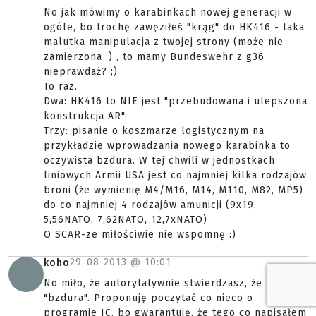
No jak mówimy o karabinkach nowej generacji w
ogóle, bo trochę zawęziłeś "krąg" do HK416 - taka
malutka manipulacja z twojej strony (może nie
zamierzona :) , to mamy Bundeswehr z g36
nieprawdaż? ;)
To raz.
Dwa: HK416 to NIE jest "przebudowana i ulepszona
konstrukcja AR".
Trzy: pisanie o koszmarze logistycznym na
przykładzie wprowadzania nowego karabinka to
oczywista bzdura. W tej chwili w jednostkach
liniowych Armii USA jest co najmniej kilka rodzajów
broni (że wymienię M4/M16, M14, M110, M82, MP5)
do co najmniej 4 rodzajów amunicji (9x19,
5,56NATO, 7,62NATO, 12,7xNATO)
O SCAR-ze miłościwie nie wspomnę :)
29-08-2013 @
10:01
koho
No miło, że autorytatywnie stwierdzasz, że to
"bzdura". Proponuję poczytać co nieco o
programie IC, bo gwarantuję, że tego co napisałem