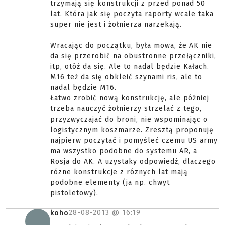
trzymają się konstrukcji z przed ponad 50
lat. Która jak się poczyta raporty wcale taka
super nie jest i żołnierza narzekają.
Wracając do początku, była mowa, że AK nie
da się przerobić na obustronne przełączniki,
itp, otóż da się. Ale to nadal będzie Kałach.
M16 też da się obkleić szynami ris, ale to
nadal będzie M16.
Łatwo zrobić nową konstrukcję, ale później
trzeba nauczyć żołnierzy strzelać z tego,
przyzwyczajać do broni, nie wspominając o
logistycznym koszmarze. Zresztą proponuję
najpierw poczytać i pomyśleć czemu US army
ma wszystko podobne do systemu AR, a
Rosja do AK. A uzystaky odpowiedź, dlaczego
rózne konstrukcje z róznych lat mają
podobne elementy (ja np. chwyt
pistoletowy).
28-08-2013 @
16:19
koho