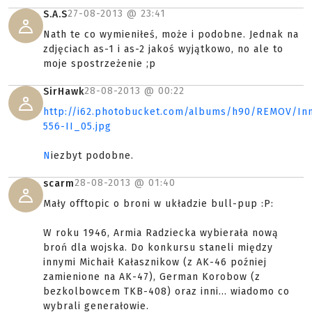
27-08-2013 @
23:41
S.A.S
Nath te co wymieniłeś, może i podobne. Jednak na
zdjęciach as-1 i as-2 jakoś wyjątkowo, no ale to
moje spostrzeżenie ;p
28-08-2013 @
00:22
SirHawk
http://i62.photobucket.com/albums/h90/REMOV/In
556-II_05.jpg
N
iezbyt podobne.
28-08-2013 @
01:40
scarm
Mały offtopic o broni w układzie bull-pup :P:
W roku 1946, Armia Radziecka wybierała nową
broń dla wojska. Do konkursu staneli między
innymi Michaił Kałasznikow (z AK-46 poźniej
zamienione na AK-47), German Korobow (z
bezkolbowcem TKB-408) oraz inni... wiadomo co
wybrali generałowie.