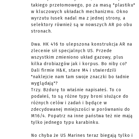
takiego przełomowego, po za masą "plastiku"
w kluczowych układach mechanizmu. Okno
wyrzutu łusek nadal ma z jednej strony, a
selektory również są w nowszych AR po obu
stronach.
Dwa. HK 416 to ulepszona konstrukcja AR na
zlecenie sił specjalnych US. Przede
wszystkim zmieniono układ gazowy, plus
kilka drobiazgów jak i korpus. Bo niby co?
Dali firmie H&K, stare M4 i stwierdzili
"naklejcie nam tam swoje znaczki bo ładnie
wyglądają"?
Trzy. Bzdurę to właśnie napisałeś. To co
podałeś, to są różne typy broni służące do
różnych celów i zadań i będące w
zdecydowanej mniejszości w porównaniu do
M16/4. Popatrz na inne państwa też nie mają
tylko jednego typu karabinku.
No chyba że US Marines teraz biegają tylko i