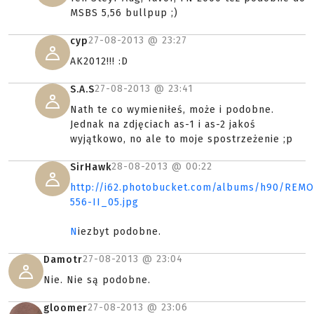
MSBS 5,56 bullpup ;)
27-08-2013 @
23:27
cyp
AK2012!!! :D
27-08-2013 @
23:41
S.A.S
Nath te co wymieniłeś, może i podobne.
Jednak na zdjęciach as-1 i as-2 jakoś
wyjątkowo, no ale to moje spostrzeżenie ;p
28-08-2013 @
00:22
SirHawk
http://i62.photobucket.com/albums/h90/REM
556-II_05.jpg
N
iezbyt podobne.
27-08-2013 @
23:04
Damotr
Nie. Nie są podobne.
27-08-2013 @
23:06
gloomer