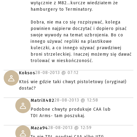
wyłącznie z M82...kurcze wiedziałem że
hamburgery to Terminatory.
Dobra, nie ma co się rozpisywać, kolega
powinien najpierw doczytać i dopiero pisać
swoje wywody na temat uzbrojenia. Bo co
innego używać repliki na plastikowe
kuleczki, a co innego używać prawdziwej
broni strzeleckiej. Inaczej możemy się dawać
trolować w nieskończoność.
28-08-2013 @
07:12
Koksos
Ktoś wie gdzie taki chwyt pistoletowy (oryginał)
dostać?
28-08-2013 @
12:58
MatriX482
Podobne chwyty produkuje CAA lub
TDI Arms- tam poszukaj.
28-08-2013 @
12:59
Maza94
To nie TDI, prędzej CAA albo UTG.