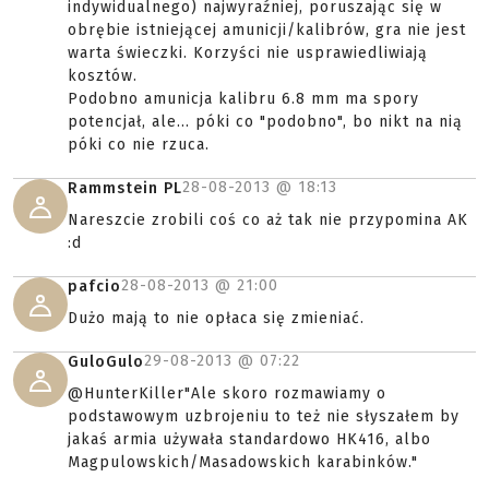
indywidualnego) najwyraźniej, poruszając się w
obrębie istniejącej amunicji/kalibrów, gra nie jest
warta świeczki. Korzyści nie usprawiedliwiają
kosztów.
Podobno amunicja kalibru 6.8 mm ma spory
potencjał, ale... póki co "podobno", bo nikt na nią
póki co nie rzuca.
28-08-2013 @
18:13
Rammstein PL
Nareszcie zrobili coś co aż tak nie przypomina AK
:d
28-08-2013 @
21:00
pafcio
Dużo mają to nie opłaca się zmieniać.
29-08-2013 @
07:22
GuloGulo
@HunterKiller"Ale skoro rozmawiamy o
podstawowym uzbrojeniu to też nie słyszałem by
jakaś armia używała standardowo HK416, albo
Magpulowskich/Masadowskich karabinków."