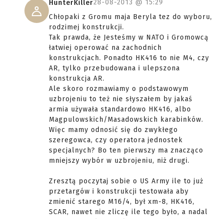
28-08-2013 @
15:29
HunterKiller
Chłopaki z Gromu maja Beryla tez do wyboru,
rodzimej konstrukcji.
Tak prawda, że Jesteśmy w NATO i Gromowcą
łatwiej operować na zachodnich
konstrukcjach. Ponadto HK416 to nie M4, czy
AR, tylko przebudowana i ulepszona
konstrukcja AR.
Ale skoro rozmawiamy o podstawowym
uzbrojeniu to też nie słyszałem by jakaś
armia używała standardowo HK416, albo
Magpulowskich/Masadowskich karabinków.
Więc mamy odnosić się do zwykłego
szeregowca, czy operatora jednostek
specjalnych? Bo ten pierwszy ma znacząco
mniejszy wybór w uzbrojeniu, niż drugi.
Zresztą poczytaj sobie o US Army ile to już
przetargów i konstrukcji testowała aby
zmienić starego M16/4, był xm-8, HK416,
SCAR, nawet nie zliczę ile tego było, a nadal