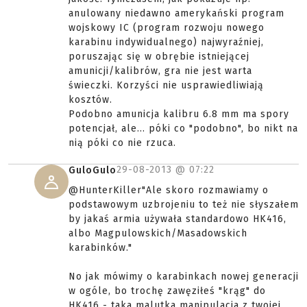
anulowany niedawno amerykański program
wojskowy IC (program rozwoju nowego
karabinu indywidualnego) najwyraźniej,
poruszając się w obrębie istniejącej
amunicji/kalibrów, gra nie jest warta
świeczki. Korzyści nie usprawiedliwiają
kosztów.
Podobno amunicja kalibru 6.8 mm ma spory
potencjał, ale... póki co "podobno", bo nikt na
nią póki co nie rzuca.
29-08-2013 @
07:22
GuloGulo
@HunterKiller"Ale skoro rozmawiamy o
podstawowym uzbrojeniu to też nie słyszałem
by jakaś armia używała standardowo HK416,
albo Magpulowskich/Masadowskich
karabinków."
No jak mówimy o karabinkach nowej generacji
w ogóle, bo trochę zawęziłeś "krąg" do
HK416 - taka malutka manipulacja z twojej