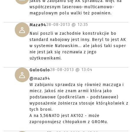
Jakoś w zabijaniu się AK sprawdza. Więc na
współczesnym laserowo-multicamowo-
magpulowym polu walki też powinien.
28-08-2013 @
12:35
Maza94
Nasi poszli w zachodnie konstrukcjie bo
standard nabojowy jest inny. Beryl to jest AK
w systemie Natowskim... ale jakoś taki super
nie jest jak się rozmawia z jego
użytkownikami.
28-08-2013 @
13:04
GuloGulo
@maza94
W zabijaniu sprawdza się również maczuga i
miecz. Jakoś nie znam armii która jako
podstawowe (podkreślam - podstawowe)
wyposażenie żołnierza stosuje którąkolwiek z
tych broni.
A na 5,56NATO jest AK102 - może
zaproponujesz chłopakom z GROMu.