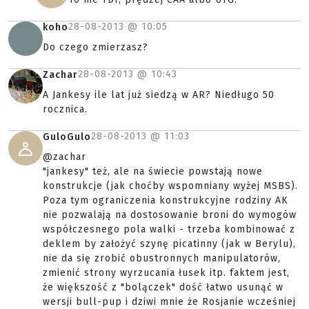
28-08-2013 @
10:05
koho
Do czego zmierzasz?
28-08-2013 @
10:43
Zachar
A Jankesy ile lat już siedzą w AR? Niedługo 50
rocznica.
28-08-2013 @
11:03
GuloGulo
@zachar
"jankesy" też, ale na świecie powstają nowe
konstrukcje (jak choćby wspomniany wyżej MSBS).
Poza tym ograniczenia konstrukcyjne rodziny AK
nie pozwalają na dostosowanie broni do wymogów
współczesnego pola walki - trzeba kombinować z
deklem by założyć szynę picatinny (jak w Berylu),
nie da się zrobić obustronnych manipulatorów,
zmienić strony wyrzucania łusek itp. faktem jest,
że większość z "bolączek" dość łatwo usunąć w
wersji bull-pup i dziwi mnie że Rosjanie wcześniej