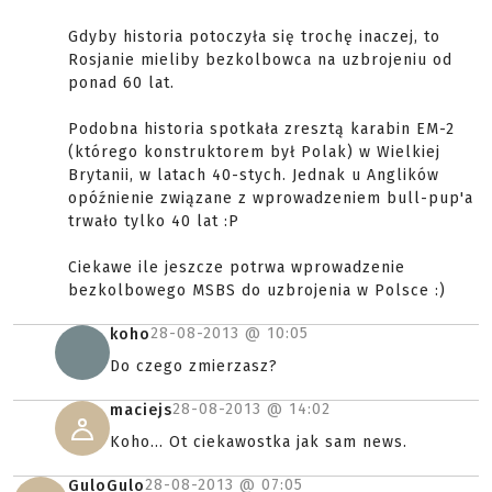
Gdyby historia potoczyła się trochę inaczej, to
Rosjanie mieliby bezkolbowca na uzbrojeniu od
ponad 60 lat.
Podobna historia spotkała zresztą karabin EM-2
(którego konstruktorem był Polak) w Wielkiej
Brytanii, w latach 40-stych. Jednak u Anglików
opóźnienie związane z wprowadzeniem bull-pup'a
trwało tylko 40 lat :P
Ciekawe ile jeszcze potrwa wprowadzenie
bezkolbowego MSBS do uzbrojenia w Polsce :)
28-08-2013 @
10:05
koho
Do czego zmierzasz?
28-08-2013 @
14:02
maciejs
Koho... Ot ciekawostka jak sam news.
28-08-2013 @
07:05
GuloGulo