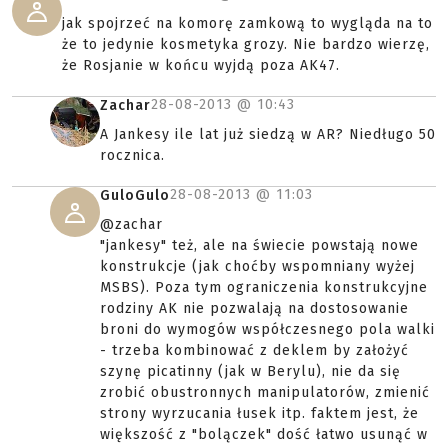
jak spojrzeć na komorę zamkową to wygląda na to
że to jedynie kosmetyka grozy. Nie bardzo wierzę,
że Rosjanie w końcu wyjdą poza AK47.
28-08-2013 @
10:43
Zachar
A Jankesy ile lat już siedzą w AR? Niedługo 50
rocznica.
28-08-2013 @
11:03
GuloGulo
@zachar
"jankesy" też, ale na świecie powstają nowe
konstrukcje (jak choćby wspomniany wyżej
MSBS). Poza tym ograniczenia konstrukcyjne
rodziny AK nie pozwalają na dostosowanie
broni do wymogów współczesnego pola walki
- trzeba kombinować z deklem by założyć
szynę picatinny (jak w Berylu), nie da się
zrobić obustronnych manipulatorów, zmienić
strony wyrzucania łusek itp. faktem jest, że
większość z "bolączek" dość łatwo usunąć w