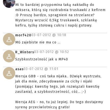
Mi to bardziej przypomina taką nakładkę do
miksera, którą się rozdrabnia truskawki z kefirem
:D Proszę bardzo, spragnieni na strzelance?
Wystarczy wrzucić 0,5kg truskawek, szklankę
kefiru, łyżkę stołową cukru i napój gotowy.
03-07-2012 @
10:18
morf420
MG zajebiste nie ma co ...
03-07-2012 @
10:52
R_Winters
Szybkostrzelność jak u MP40
03-07-2012 @
11:01
asas
Wersja GBB - coś taka nijaka.. Dźwięk wystrzału,
jak dla mnie, zdecydowanie za cichy i nijaki
(pomijając kwestię tego, jak rozwiązali kwestię
zasilania), a szybkostrzelność, cóż... ;-)
Wersja AEG - no, tu już lepiej. Do tego dostajemy
syrenę przeciwlotniczą gratis!