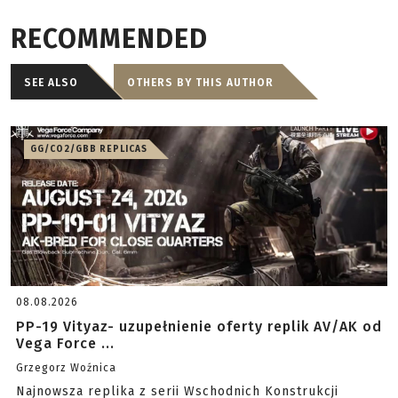
RECOMMENDED
SEE ALSO
OTHERS BY THIS AUTHOR
GG/CO2/GBB REPLICAS
08.08.2026
PP-19 Vityaz- uzupełnienie oferty replik AV/AK od
Vega Force ...
Grzegorz Woźnica
Najnowsza replika z serii Wschodnich Konstrukcji