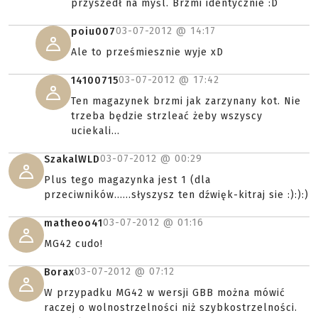
przyszedł na myśl. Brzmi identycznie :D
03-07-2012 @
14:17
poiu007
Ale to prześmiesznie wyje xD
03-07-2012 @
17:42
14100715
Ten magazynek brzmi jak zarzynany kot. Nie
trzeba będzie strzleać żeby wszyscy
uciekali...
03-07-2012 @
00:29
SzakalWLD
Plus tego magazynka jest 1 (dla
przeciwników......słyszysz ten dźwięk-kitraj sie :):):)
03-07-2012 @
01:16
matheoo41
MG42 cudo!
03-07-2012 @
07:12
Borax
W przypadku MG42 w wersji GBB można mówić
raczej o wolnostrzelności niż szybkostrzelności.