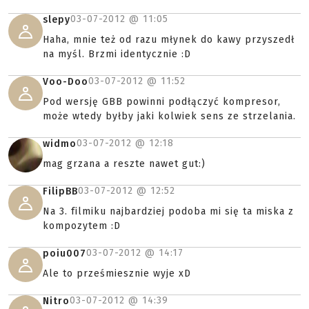
03-07-2012 @
11:05
slepy
Haha, mnie też od razu młynek do kawy przyszedł
na myśl. Brzmi identycznie :D
03-07-2012 @
11:52
Voo-Doo
Pod wersję GBB powinni podłączyć kompresor,
może wtedy byłby jaki kolwiek sens ze strzelania.
03-07-2012 @
12:18
widmo
mag grzana a reszte nawet gut:)
03-07-2012 @
12:52
FilipBB
Na 3. filmiku najbardziej podoba mi się ta miska z
kompozytem :D
03-07-2012 @
14:17
poiu007
Ale to prześmiesznie wyje xD
03-07-2012 @
14:39
Nitro