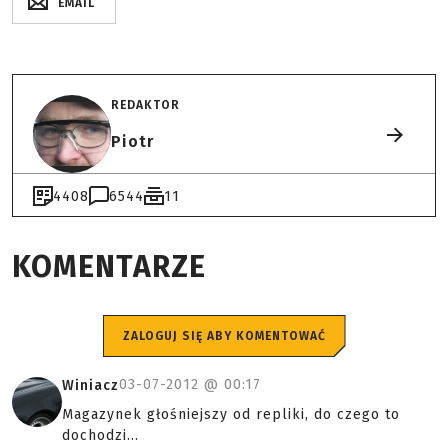
EMAIL
REDAKTOR
Piotr
4408
6544
11
KOMENTARZE
ZALOGUJ SIĘ ABY KOMENTOWAĆ
03-07-2012 @
00:17
Winiacz
Magazynek głośniejszy od repliki, do czego to
dochodzi...