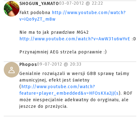
03-07-2012 @
22:22
SHOGUN_YAMATO
Fakt podobna
http://www.youtube.com/watch?
v=iQo9yZT_m8w
Nie ma to jak prawdziwe MG42
http://www.youtube.com/watch?v=AwW31u6wYvE
:D
Przynajmniej AEG strzela poprawnie :)
09-07-2012 @
20:33
Phopos
Genialnie rozwiązali w wersji GBB sprawę taśmy
amunicyjnej, efekt jest świetny
(
http://www.youtube.com/watch?
feature=player_embedded&v=HFOsKXa2jJ(s
). ROF
może niespecjalnie adekwatny do oryginału, ale
jeszcze do przeżycia.