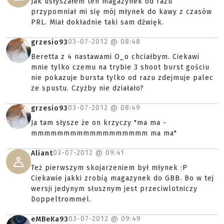
Jak usłyszałem ten magazynek od razu
przypomniał mi się mój młynek do kawy z czasów
PRL. Miał dokładnie taki sam dźwięk.
03-07-2012 @
08:48
grzesio93
Beretta z 4 nastawami O_o chciałbym. Ciekawi
mnie tylko czemu na trybie 3 shoot burst gościu
nie pokazuje bursta tylko od razu zdejmuje palec
ze spustu. Czyżby nie działało?
03-07-2012 @
08:49
grzesio93
Ja tam słysze że on krzyczy "ma ma -
mmmmmmmmmmmmmmmmmm ma ma"
03-07-2012 @
09:41
Aliant
Też pierwszym skojarzeniem był młynek :P
Ciekawie jakki zrobią magazynek do GBB. Bo w tej
wersji jedynym słusznym jest przeciwlotniczy
Doppeltrommel.
03-07-2012 @
09:49
eMBeKa93