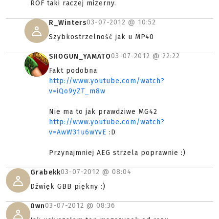
ROF taki raczej mizerny.
03-07-2012 @
10:52
R_Winters
Szybkostrzelność jak u MP40
03-07-2012 @
22:22
SHOGUN_YAMATO
Fakt podobna
http://www.youtube.com/watch?
v=iQo9yZT_m8w
Nie ma to jak prawdziwe MG42
http://www.youtube.com/watch?
v=AwW31u6wYvE
:D
Przynajmniej AEG strzela poprawnie :)
03-07-2012 @
08:04
Grabekk
Dźwięk GBB piękny :)
03-07-2012 @
08:36
0wn