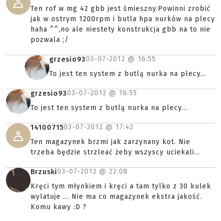
Ten rof w mg 42 gbb jest śmieszny.Powinni zrobić
jak w ostrym 1200rpm i butla hpa nurków na plecy
haha ^^,no ale niestety konstrukcja gbb na to nie
pozwala ;/
03-07-2012 @
16:55
grzesio93
To jest ten system z butlą nurka na plecy...
03-07-2012 @
16:55
grzesio93
To jest ten system z butlą nurka na plecy...
03-07-2012 @
17:42
14100715
Ten magazynek brzmi jak zarzynany kot. Nie
trzeba będzie strzleać żeby wszyscy uciekali...
03-07-2012 @
22:08
Brzuski
Kręci tym młynkiem i kręci a tam tylko z 30 kulek
wylatuje ... Nie ma co magazynek ekstra jakość.
Komu kawy :D ?