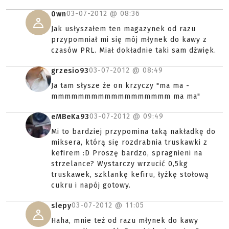
03-07-2012 @
08:36
0wn
Jak usłyszałem ten magazynek od razu
przypomniał mi się mój młynek do kawy z
czasów PRL. Miał dokładnie taki sam dźwięk.
03-07-2012 @
08:49
grzesio93
Ja tam słysze że on krzyczy "ma ma -
mmmmmmmmmmmmmmmmmm ma ma"
03-07-2012 @
09:49
eMBeKa93
Mi to bardziej przypomina taką nakładkę do
miksera, którą się rozdrabnia truskawki z
kefirem :D Proszę bardzo, spragnieni na
strzelance? Wystarczy wrzucić 0,5kg
truskawek, szklankę kefiru, łyżkę stołową
cukru i napój gotowy.
03-07-2012 @
11:05
slepy
Haha, mnie też od razu młynek do kawy