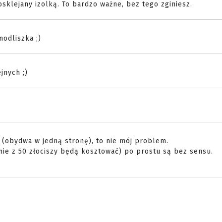
sklejany izolką. To bardzo ważne, bez tego zginiesz.
odliszka ;)
jnych ;)
ć (obydwa w jedną stronę), to nie mój problem.
ie z 50 złociszy będą kosztować) po prostu są bez sensu.