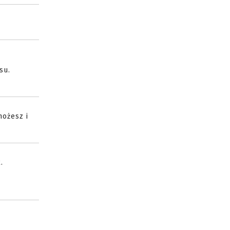
su.
możesz i
.