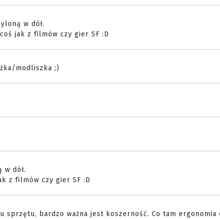
yloną w dół.
coś jak z filmów czy gier SF :D
ażka/modliszka ;)
 w dół.
ak z filmów czy gier SF :D
pu sprzętu, bardzo ważna jest koszerność. Co tam ergonomia 