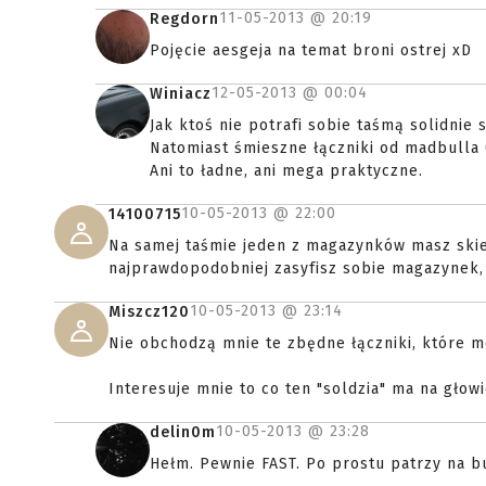
11-05-2013 @
20:19
Regdorn
Pojęcie aesgeja na temat broni ostrej xD
12-05-2013 @
00:04
Winiacz
Jak ktoś nie potrafi sobie taśmą solidnie
Natomiast śmieszne łączniki od madbulla 
Ani to ładne, ani mega praktyczne.
10-05-2013 @
22:00
14100715
Na samej taśmie jeden z magazynków masz skie
najprawdopodobniej zasyfisz sobie magazynek, 
10-05-2013 @
23:14
Miszcz120
Nie obchodzą mnie te zbędne łączniki, które mo
Interesuje mnie to co ten "soldzia" ma na głowi
10-05-2013 @
23:28
delin0m
Hełm. Pewnie FAST. Po prostu patrzy na bu