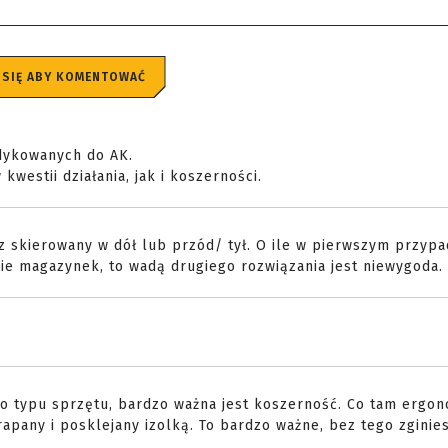
 SIĘ ABY KOMENTOWAĆ
dykowanych do AK.
kwestii działania, jak i koszerności.
 skierowany w dół lub przód/ tył. O ile w pierwszym przyp
ie magazynek, to wadą drugiego rozwiązania jest niewygoda.
go typu sprzętu, bardzo ważna jest koszerność. Co tam ergon
apany i posklejany izolką. To bardzo ważne, bez tego zginies