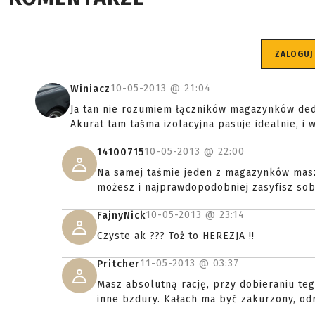
ZALOGUJ
10-05-2013 @
21:04
Winiacz
Ja tan nie rozumiem łączników magazynków de
Akurat tam taśma izolacyjna pasuje idealnie, i w 
10-05-2013 @
22:00
14100715
Na samej taśmie jeden z magazynków masz
możesz i najprawdopodobniej zasyfisz sob
10-05-2013 @
23:14
FajnyNick
Czyste ak ??? Toż to HEREZJA !!
11-05-2013 @
03:37
Pritcher
Masz absolutną rację, przy dobieraniu te
inne bzdury. Kałach ma być zakurzony, odr