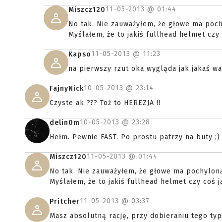
11-05-2013 @
01:44
Miszcz120
No tak. Nie zauważyłem, że głowe ma poch
Myślałem, że to jakiś fullhead helmet czy 
11-05-2013 @
11:23
Kapso
na pierwszy rzut oka wygląda jak jakaś w
10-05-2013 @
23:14
FajnyNick
Czyste ak ??? Toż to HEREZJA !!
10-05-2013 @
23:28
delin0m
Hełm. Pewnie FAST. Po prostu patrzy na buty ;)
11-05-2013 @
01:44
Miszcz120
No tak. Nie zauważyłem, że głowe ma pochyloną
Myślałem, że to jakiś fullhead helmet czy coś j
11-05-2013 @
03:37
Pritcher
Masz absolutną rację, przy dobieraniu tego ty