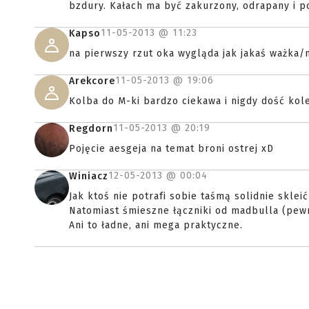
bzdury. Kałach ma być zakurzony, odrapany i po
11-05-2013 @
11:23
Kapso
na pierwszy rzut oka wygląda jak jakaś ważka/m
11-05-2013 @
19:06
Arekcore
Kolba do M-ki bardzo ciekawa i nigdy dość kole
11-05-2013 @
20:19
Regdorn
Pojęcie aesgeja na temat broni ostrej xD
12-05-2013 @
00:04
Winiacz
Jak ktoś nie potrafi sobie taśmą solidnie sklei
Natomiast śmieszne łączniki od madbulla (pewn
Ani to ładne, ani mega praktyczne.