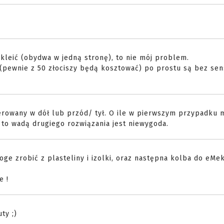
 skleić (obydwa w jedną stronę), to nie mój problem.
(pewnie z 50 złociszy będą kosztować) po prostu są bez sen
rowany w dół lub przód/ tył. O ile w pierwszym przypadku 
to wadą drugiego rozwiązania jest niewygoda.
ge zrobić z plasteliny i izolki, oraz następna kolba do eMek
e !
ty ;)