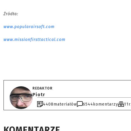
Źródła:
www.popularairsoft.com
www.missionfirsttactical.com
REDAKTOR
Piotr
4408
materiałów
6544
komentarzy
11
KOMENTARZE