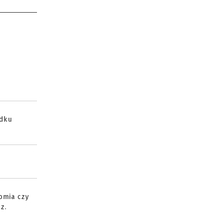
adku
omia czy
z.