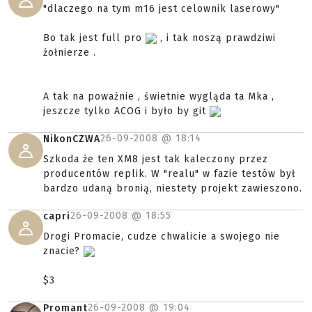
"dlaczego na tym m16 jest celownik laserowy"
Bo tak jest full pro
, i tak noszą prawdziwi
żołnierze .
A tak na poważnie , świetnie wygląda ta Mka ,
jeszcze tylko ACOG i było by git
26-09-2008 @
18:14
NikonCZWA
Szkoda że ten XM8 jest tak kaleczony przez
producentów replik. W "realu" w fazie testów był
bardzo udaną bronią, niestety projekt zawieszono.
26-09-2008 @
18:55
capri
Drogi Promacie, cudze chwalicie a swojego nie
znacie?
$3
26-09-2008 @
19:04
Promant