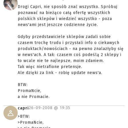
Drogi Capri, nie sposób znać wszystko. Spróbuj
poznawać na bieżąco całą ofertę wszystkich
polskich sklepów i wiedzieć wszystko - poza
news'ami jest jeszcze codzienne życie.
Gdyby przedstawiciele sklepów zadali sobie
czasem trochę trudu i przysłali info o ciekawych
produktach/nowościach - na pewno znalazłyby się
w news'ach. A tak: czasem coś podeślą 2 sklepy i
to wcale nie te najlepsze, moim zdaniem.
Tak więc nietrafione pretensje.
Ale dzięki za link - robię update news'a.
BTW:
PromaNcie,
a nie Promacie.
26-09-2008 @
19:35
capri
>BTW:
>PromaNcie,