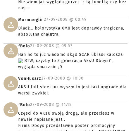
Nie wiem jak wygląda gorzej- z tą lunetką czy bez
niej...
27-09-2008 @
00:49
Mormaeglin
Bladź... kolorystyka XM8 jest doprawdy tragiczna,
absolutna chałutra.
27-09-2008 @
09:57
fBolo
Hah no to już wiadomo skąd SCAR ukradł kalosza
BTW; czyżby to 3 generacja AksU Dboys? ,
wygląda smacznie ;D
27-09-2008 @
10:36
VonHusarz
AKSU full steel juz wyszło to jest taki upgrade dla
wersji zwykłej.
27-09-2008 @
11:18
fBolo
Częsci do AKsU swoją drogą, ale przeciesz w
newsie napisane jest :
Firma Dboys przedstawiła poster promocyjny