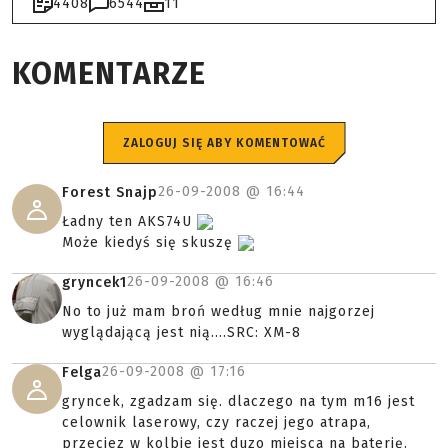
4408
6544
11
KOMENTARZE
ZALOGUJ SIĘ ABY KOMENTOWAĆ
26-09-2008 @
16:44
Forest Snajp
Ładny ten AKS74U
Może kiedyś się skuszę
26-09-2008 @
16:46
gryncek1
No to już mam broń według mnie najgorzej
wyglądającą jest nią....SRC: XM-8
26-09-2008 @
17:16
Felga
gryncek, zgadzam się. dlaczego na tym m16 jest
celownik laserowy, czy raczej jego atrapa,
przeciez w kolbie jest duzo miejsca na baterię.