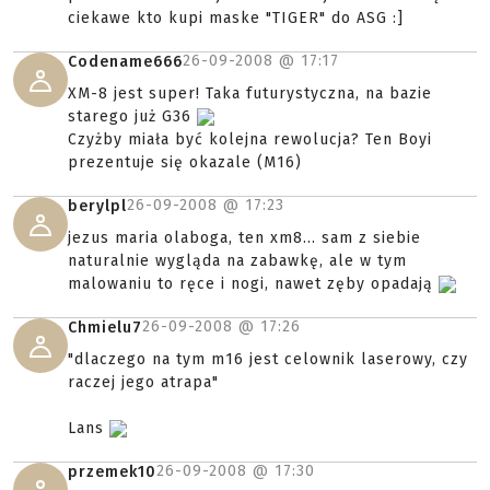
ciekawe kto kupi maske "TIGER" do ASG :]
26-09-2008 @
17:17
Codename666
XM-8 jest super! Taka futurystyczna, na bazie
starego już G36
Czyżby miała być kolejna rewolucja? Ten Boyi
prezentuje się okazale (M16)
26-09-2008 @
17:23
berylpl
jezus maria olaboga, ten xm8... sam z siebie
naturalnie wygląda na zabawkę, ale w tym
malowaniu to ręce i nogi, nawet zęby opadają
26-09-2008 @
17:26
Chmielu7
"dlaczego na tym m16 jest celownik laserowy, czy
raczej jego atrapa"
Lans
26-09-2008 @
17:30
przemek10