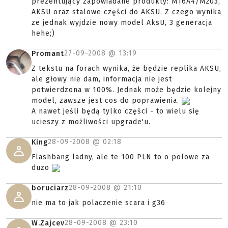
prezentujący zapowiadane produkty: M16A4/M203,
AKSU oraz stalowe części do AKSU. Z czego wynika
ze jednak wyjdzie nowy model AksU, 3 generacja
hehe;)
27-09-2008 @
13:19
Promant
Z tekstu na forach wynika, że będzie replika AKSU,
ale głowy nie dam, informacja nie jest
potwierdzona w 100%. Jednak może będzie kolejny
model, zawsze jest cos do poprawienia.
A nawet jeśli będą tylko części - to wielu się
ucieszy z możliwości upgrade'u.
28-09-2008 @
02:18
King
Flashbang ladny, ale te 100 PLN to o polowe za
duzo
28-09-2008 @
21:10
boruciarz
nie ma to jak polaczenie scara i g36
28-09-2008 @
23:10
W.Zajcev