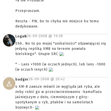
>a nie Promacie
Przepraszam.
Reszta - PW, bo to chyba nie miejsce ku temu
dedykowane.
26-09-2008 @
19:38
LogaN
Ehh.. No to po mojej "unikalności" objawiającej się
jedyną repliką XM8 na terenie powiatu
bielskiego*. Głupie SRC
.
* - Lans +1000 (w oczach jednych), lub lans -1000
(w oczach innych)
.
26-09-2008 @
20:42
badger
o XM-8 zawsze mówili że wygląda jak ryba, ale
żeby robić go w przeciwcieniowaniu -kamuflażu
jaśniejszym z dołu, ciemniejszym z góry-
spotykanym u ryb, ptaków i na samolotach
bojowych-