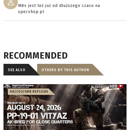
M84 jest też już od dłuższego czasu na
specshop.pl
RECOMMENDED
SEE ALSO
OTHERS BY THIS AUTHOR
GG/CO2/GBB REPLICAS