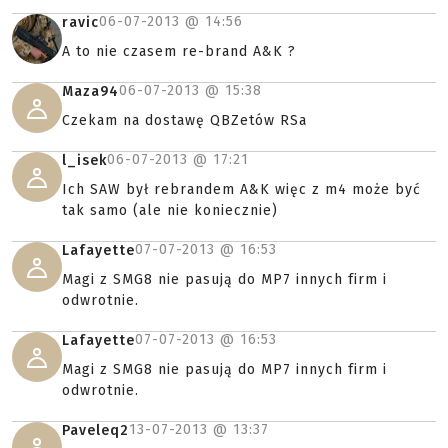
06-07-2013 @
14:56
ravic
A to nie czasem re-brand A&K ?
06-07-2013 @
15:38
Maza94
Czekam na dostawę QBZetów RSa
06-07-2013 @
17:21
l_isek
Ich SAW był rebrandem A&K więc z m4 może być
tak samo (ale nie koniecznie)
07-07-2013 @
16:53
Lafayette
Magi z SMG8 nie pasują do MP7 innych firm i
odwrotnie.
07-07-2013 @
16:53
Lafayette
Magi z SMG8 nie pasują do MP7 innych firm i
odwrotnie.
13-07-2013 @
13:37
Paveleq2