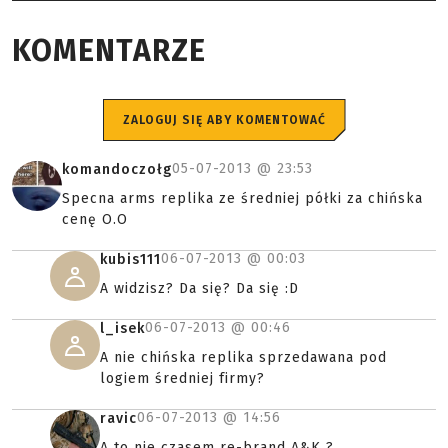
KOMENTARZE
ZALOGUJ SIĘ ABY KOMENTOWAĆ
05-07-2013 @
23:53
komandoczołg
Specna arms replika ze średniej półki za chińska
cenę O.O
06-07-2013 @
00:03
kubis111
A widzisz? Da się? Da się :D
06-07-2013 @
00:46
l_isek
A nie chińska replika sprzedawana pod
logiem średniej firmy?
06-07-2013 @
14:56
ravic
A to nie czasem re-brand A&K ?