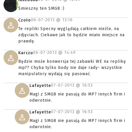
Śmieszny ten SMG8 :)
06-07-2013 @
13:16
Czoło
Te repliki Specny wyglądają całkiem nieźle, na
zdjęciach. Ciekawe jak to będzie miało miejsce na
prawdę.
06-07-2013 @
14:49
Karczu
Będzie może konwersja tej zabawki WE na replikę
mp7? Chyba tylko body nie daje rady- wszystkie
manipulatory wydają się pasować.
07-07-2013 @
16:53
Lafayette
Magi z SMG8 nie pasują do MP7 innych firm i
odwrotnie.
07-07-2013 @
16:53
Lafayette
Magi z SMG8 nie pasują do MP7 innych firm i
odwrotnie.