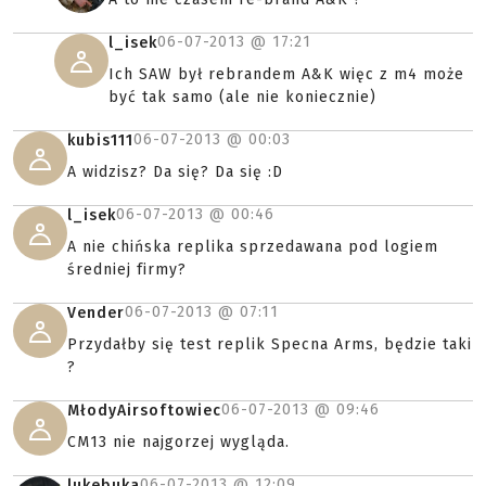
06-07-2013 @
17:21
l_isek
Ich SAW był rebrandem A&K więc z m4 może
być tak samo (ale nie koniecznie)
06-07-2013 @
00:03
kubis111
A widzisz? Da się? Da się :D
06-07-2013 @
00:46
l_isek
A nie chińska replika sprzedawana pod logiem
średniej firmy?
06-07-2013 @
07:11
Vender
Przydałby się test replik Specna Arms, będzie taki
?
06-07-2013 @
09:46
MłodyAirsoftowiec
CM13 nie najgorzej wygląda.
06-07-2013 @
12:09
lukebuka