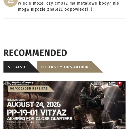
Wiecie może, czy cm012 ma metalowe body? nie
mogę nigdzie znaleźć odpowiedzi :)
RECOMMENDED
SEE ALSO
OTHERS BY THIS AUTHOR
GG/CO2/GBB REPLICAS