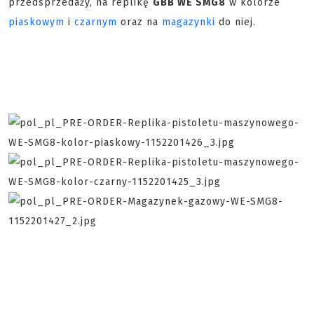
przedsprzedaży, na replikę
GBB WE SMG8
w kolorze
piaskowym
i
czarnym
oraz na
magazynki
do niej.