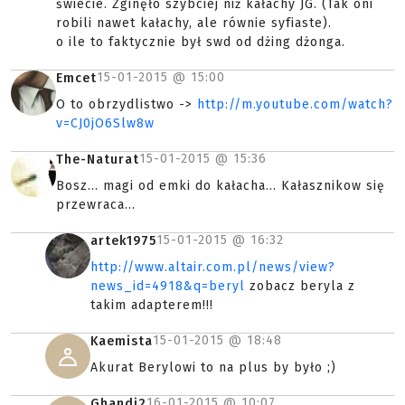
świecie. Zginęło szybciej niż kałachy JG. (Tak oni
robili nawet kałachy, ale równie syfiaste).
o ile to faktycznie był swd od dżing dżonga.
15-01-2015 @
15:00
Emcet
O to obrzydlistwo ->
http://m.youtube.com/watch?
v=CJ0jO6Slw8w
15-01-2015 @
15:36
The-Naturat
Bosz... magi od emki do kałacha... Kałasznikow się
przewraca...
15-01-2015 @
16:32
artek1975
http://www.altair.com.pl/news/view?
news_id=4918&q=beryl
zobacz beryla z
takim adapterem!!!
15-01-2015 @
18:48
Kaemista
Akurat Berylowi to na plus by było ;)
16-01-2015 @
10:07
Ghandi2