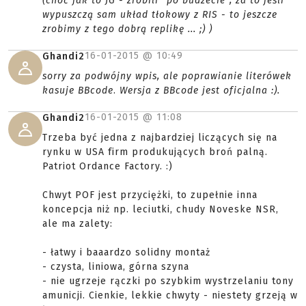
(choć jak to JG - zrobili "po budżecie", za to jeśli
wypuszczą sam układ tłokowy z RIS - to jeszcze
zrobimy z tego dobrą replikę ... ;) )
16-01-2015 @
10:49
Ghandi2
sorry za podwójny wpis, ale poprawianie literówek
kasuje BBcode
.
Wersja z BBcode jest oficjalna :).
16-01-2015 @
11:08
Ghandi2
Trzeba być jedna z najbardziej liczących się na
rynku w USA firm produkujących broń palną.
Patriot Ordance Factory. :)
Chwyt POF jest przyciężki, to zupełnie inna
koncepcja niż np. leciutki, chudy Noveske NSR,
ale ma zalety:
- łatwy i baaardzo solidny montaż
- czysta, liniowa, górna szyna
- nie ugrzeje rączki po szybkim wystrzelaniu tony
amunicji. Cienkie, lekkie chwyty - niestety grzeją w