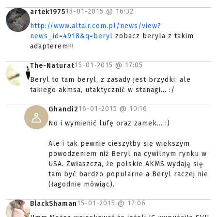
15-01-2015 @
16:32
artek1975
http://www.altair.com.pl/news/view?
news_id=4918&q=beryl
zobacz beryla z takim
adapterem!!!
15-01-2015 @
17:05
The-Naturat
Beryl to tam beryl, z zasady jest brzydki, ale
takiego akmsa, utaktycznić w stanagi... :/
16-01-2015 @
10:16
Ghandi2
No i wymienić lufę oraz zamek... :)
Ale i tak pewnie cieszyłby się większym
powodzeniem niż Beryl na cywilnym rynku w
USA. Zwłaszcza, że polskie AKMS wydają się
tam być bardzo popularne a Beryl raczej nie
(łagodnie mówiąc).
15-01-2015 @
17:06
BlackShaman