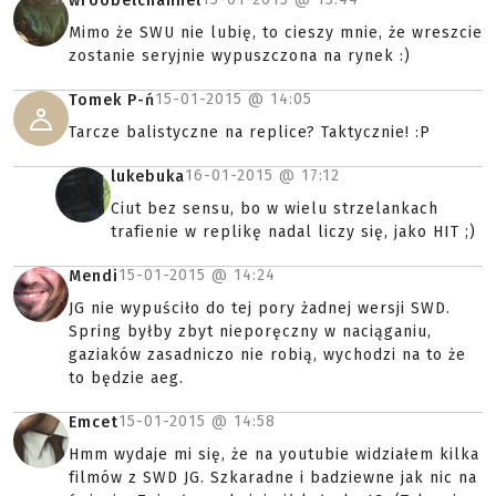
wroobelchannel
Mimo że SWU nie lubię, to cieszy mnie, że wreszcie
zostanie seryjnie wypuszczona na rynek :)
15-01-2015 @
14:05
Tomek P-ń
Tarcze balistyczne na replice? Taktycznie! :P
16-01-2015 @
17:12
lukebuka
Ciut bez sensu, bo w wielu strzelankach
trafienie w replikę nadal liczy się, jako HIT ;)
15-01-2015 @
14:24
Mendi
JG nie wypuściło do tej pory żadnej wersji SWD.
Spring byłby zbyt nieporęczny w naciąganiu,
gaziaków zasadniczo nie robią, wychodzi na to że
to będzie aeg.
15-01-2015 @
14:58
Emcet
Hmm wydaje mi się, że na youtubie widziałem kilka
filmów z SWD JG. Szkaradne i badziewne jak nic na