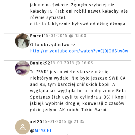
jak nic na świecie. Zginęło szybciej niż
kałachy JG. (Tak oni robili nawet kałachy, ale
równie syfiaste).
o ile to faktycznie był swd od dżing dżonga.
15-01-2015 @
15:00
Emcet
O to obrzydlistwo ->
http://m.youtube.com/watch?v=CJ0jO6Slw8w
15-01-2015 @
16:03
Buniek92
Te "SVD" jest o wiele starsze niż się
niektórym wydaje. Nie było jeszcze SWD CA
and RS, tym bardziej chińskich kopii. A
wygląda jak wygląda bo to połączenie Beta
Spetznas (tak uzyli tu cylindra z BS) i kopii
jakiejś wybitnie drogiej konwersji z czasów
gdzie jedyne AK robiło Tokio Marui.
15-01-2015 @
21:35
xel20
@
MrMCET