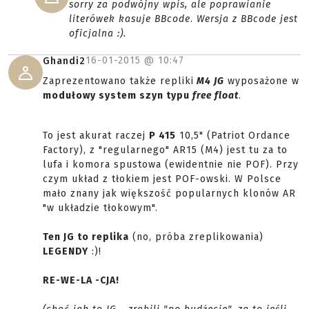
sorry za podwójny wpis, ale poprawianie
literówek kasuje BBcode
.
Wersja z BBcode jest
oficjalna :).
16-01-2015 @
10:47
Ghandi2
Zaprezentowano także repliki
M4 JG
wyposażone w
modułowy system szyn typu
free float
.
To jest akurat raczej
P 415
10,5" (Patriot Ordance
Factory), z "regularnego" AR15 (M4) jest tu za to
lufa i komora spustowa (ewidentnie nie POF). Przy
czym układ z tłokiem jest POF-owski. W Polsce
mało znany jak większość popularnych klonów AR
"w układzie tłokowym".
Ten JG to replika
(no, próba zreplikowania)
LEGENDY
:)!
RE-WE-LA -CJA!