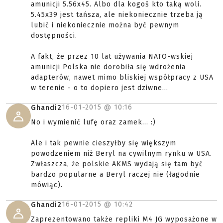
amunicji 5.56x45. Albo dla kogoś kto taką woli.
5.45x39 jest tańsza, ale niekoniecznie trzeba ją
lubić i niekoniecznie można być pewnym
dostępności.
A fakt, że przez 10 lat używania NATO-wskiej
amunicji Polska nie dorobiła się wdrożenia
adapterów, nawet mimo bliskiej współpracy z USA
w terenie - o to dopiero jest dziwne...
16-01-2015 @
10:16
Ghandi2
No i wymienić lufę oraz zamek... :)
Ale i tak pewnie cieszyłby się większym
powodzeniem niż Beryl na cywilnym rynku w USA.
Zwłaszcza, że polskie AKMS wydają się tam być
bardzo popularne a Beryl raczej nie (łagodnie
mówiąc).
16-01-2015 @
10:42
Ghandi2
Zaprezentowano także repliki M4 JG wyposażone w