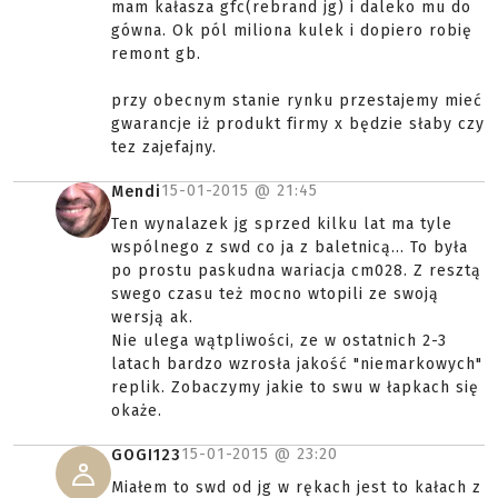
mam kałasza gfc(rebrand jg) i daleko mu do
gówna. Ok pól miliona kulek i dopiero robię
remont gb.
przy obecnym stanie rynku przestajemy mieć
gwarancje iż produkt firmy x będzie słaby czy
tez zajefajny.
15-01-2015 @
21:45
Mendi
Ten wynalazek jg sprzed kilku lat ma tyle
wspólnego z swd co ja z baletnicą... To była
po prostu paskudna wariacja cm028. Z resztą
swego czasu też mocno wtopili ze swoją
wersją ak.
Nie ulega wątpliwości, ze w ostatnich 2-3
latach bardzo wzrosła jakość "niemarkowych"
replik. Zobaczymy jakie to swu w łapkach się
okaże.
15-01-2015 @
23:20
GOGI123
Miałem to swd od jg w rękach jest to kałach z