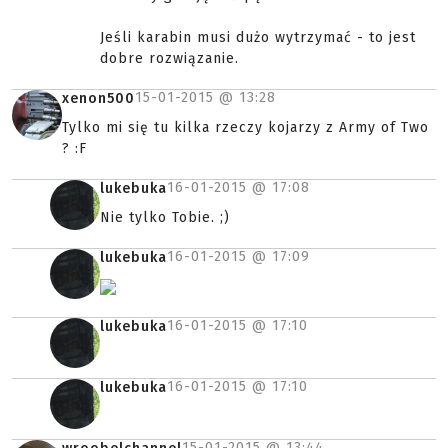
Jeśli karabin musi dużo wytrzymać - to jest
dobre rozwiązanie.
15-01-2015 @
13:28
xenon500
Tylko mi się tu kilka rzeczy kojarzy z Army of Two
? :F
16-01-2015 @
17:08
lukebuka
Nie tylko Tobie. ;)
16-01-2015 @
17:09
lukebuka
16-01-2015 @
17:10
lukebuka
16-01-2015 @
17:10
lukebuka
15-01-2015 @
13:44