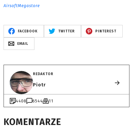
AirsoftMegastore
FACEBOOK
TWITTER
PINTEREST
EMAIL
REDAKTOR
Piotr
4408
6544
11
KOMENTARZE