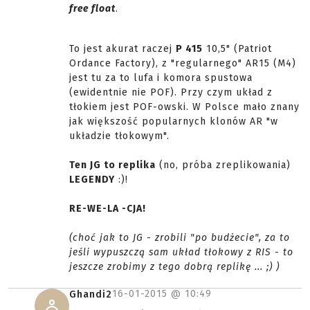
free float
.
To jest akurat raczej
P 415
10,5" (Patriot
Ordance Factory), z "regularnego" AR15 (M4)
jest tu za to lufa i komora spustowa
(ewidentnie nie POF). Przy czym układ z
tłokiem jest POF-owski. W Polsce mało znany
jak większość popularnych klonów AR "w
układzie tłokowym".
Ten JG to replika
(no, próba zreplikowania)
LEGENDY
:)!
RE-WE-LA -CJA!
(choć jak to JG - zrobili "po budżecie", za to
jeśli wypuszczą sam układ tłokowy z RIS - to
jeszcze zrobimy z tego dobrą replikę ... ;) )
16-01-2015 @
10:49
Ghandi2