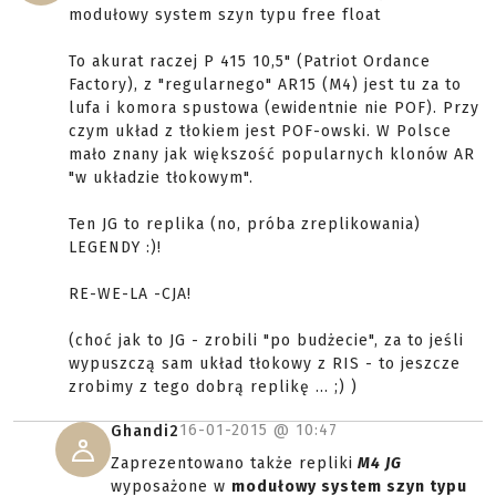
modułowy system szyn typu free float
To akurat raczej P 415 10,5" (Patriot Ordance
Factory), z "regularnego" AR15 (M4) jest tu za to
lufa i komora spustowa (ewidentnie nie POF). Przy
czym układ z tłokiem jest POF-owski. W Polsce
mało znany jak większość popularnych klonów AR
"w układzie tłokowym".
Ten JG to replika (no, próba zreplikowania)
LEGENDY :)!
RE-WE-LA -CJA!
(choć jak to JG - zrobili "po budżecie", za to jeśli
wypuszczą sam układ tłokowy z RIS - to jeszcze
zrobimy z tego dobrą replikę ... ;) )
16-01-2015 @
10:47
Ghandi2
Zaprezentowano także repliki
M4 JG
wyposażone w
modułowy system szyn typu