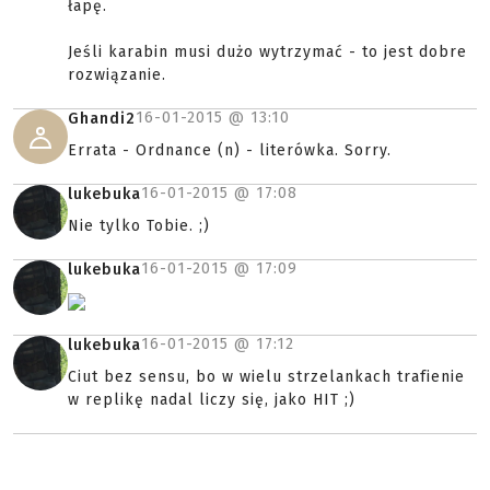
łapę.
Jeśli karabin musi dużo wytrzymać - to jest dobre
rozwiązanie.
16-01-2015 @
13:10
Ghandi2
Errata - Ordnance (n) - literówka. Sorry.
16-01-2015 @
17:08
lukebuka
Nie tylko Tobie. ;)
16-01-2015 @
17:09
lukebuka
16-01-2015 @
17:12
lukebuka
Ciut bez sensu, bo w wielu strzelankach trafienie
w replikę nadal liczy się, jako HIT ;)