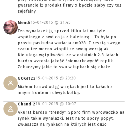
gwarancje iż produkt firmy x będzie słaby czy tez
zajefajny.
15-01-2015 @
21:45
Mendi
Ten wynalazek jg sprzed kilku lat ma tyle
wspólnego z swd co ja z baletnicą... To była po
prostu paskudna wariacja cm028. Z resztą swego
czasu też mocno wtopili ze swoją wersją ak.
Nie ulega wątpliwości, ze w ostatnich 2-3 latach
bardzo wzrosła jakość "niemarkowych" replik.
Zobaczymy jakie to swu w łapkach się okaże.
15-01-2015 @
23:20
GOGI123
Miałem to swd od jg w rękach jest to kałach z
innym frontem i chwytokolbą.
16-01-2015 @
10:07
Ghandi2
Akurat bardzo "trendy". Sporo firm wprowadziło na
rynek takie wynalazki. Jest na to spory popyt.
Zwłaszcza na rynkach na których jest dużo