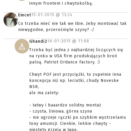
innym frontem i chwytokolbą.
15-01-2015 @
13:24
Emcet
Co trzeba mieć nie tak we łbie, żeby montować tak
niewygodne, przerośnięte szyny? :/
16-01-2015 @
11:08
Ghandi2
Trzeba być jedna z najbardziej liczących się
na rynku w USA firm produkujących broń
palną. Patriot Ordance Factory. :)
Chwyt POF jest przyciężki, to zupełnie inna
koncepcja niż np. leciutki, chudy Noveske
NSR,
ale ma zalety:
- łatwy i baaardzo solidny montaż
- czysta, liniowa, górna szyna
- nie ugrzeje rączki po szybkim wystrzelaniu
tony amunicji. Cienkie, lekkie chwyty -
niestety grzeją w łapę.