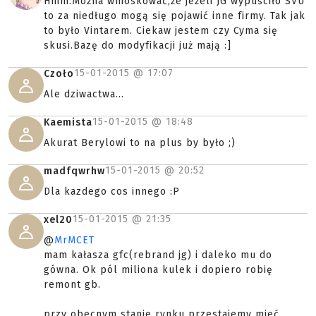
Hmm.Można wnioskować,że jeżeli JG wypuściło SVU
to za niedługo mogą się pojawić inne firmy. Tak jak
to było Vintarem. Ciekaw jestem czy Cyma się
skusi.Bazę do modyfikacji już mają :]
15-01-2015 @
17:07
Czoło
Ale dziwactwa...
15-01-2015 @
18:48
Kaemista
Akurat Berylowi to na plus by było ;)
15-01-2015 @
20:52
madfqwrhw
Dla kazdego cos innego :P
15-01-2015 @
21:35
xel20
@
MrMCET
mam kałasza gfc(rebrand jg) i daleko mu do
gówna. Ok pól miliona kulek i dopiero robię
remont gb.
przy obecnym stanie rynku przestajemy mieć