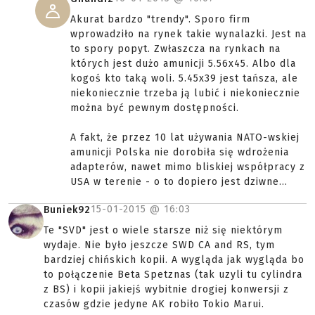
Akurat bardzo "trendy". Sporo firm
wprowadziło na rynek takie wynalazki. Jest na
to spory popyt. Zwłaszcza na rynkach na
których jest dużo amunicji 5.56x45. Albo dla
kogoś kto taką woli. 5.45x39 jest tańsza, ale
niekoniecznie trzeba ją lubić i niekoniecznie
można być pewnym dostępności.
A fakt, że przez 10 lat używania NATO-wskiej
amunicji Polska nie dorobiła się wdrożenia
adapterów, nawet mimo bliskiej współpracy z
USA w terenie - o to dopiero jest dziwne...
15-01-2015 @
16:03
Buniek92
Te "SVD" jest o wiele starsze niż się niektórym
wydaje. Nie było jeszcze SWD CA and RS, tym
bardziej chińskich kopii. A wygląda jak wygląda bo
to połączenie Beta Spetznas (tak uzyli tu cylindra
z BS) i kopii jakiejś wybitnie drogiej konwersji z
czasów gdzie jedyne AK robiło Tokio Marui.