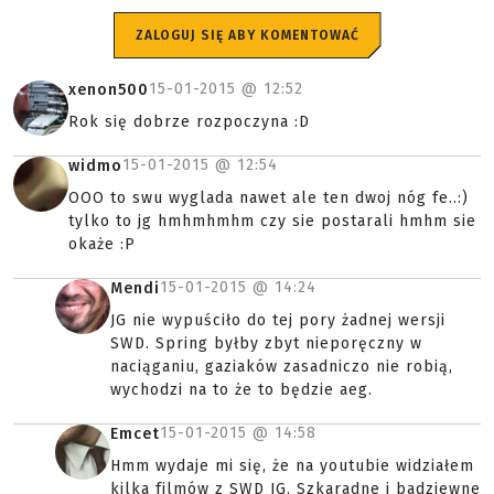
ZALOGUJ SIĘ ABY KOMENTOWAĆ
15-01-2015 @
12:52
xenon500
Rok się dobrze rozpoczyna :D
15-01-2015 @
12:54
widmo
OOO to swu wyglada nawet ale ten dwoj nóg fe..:)
tylko to jg hmhmhmhm czy sie postarali hmhm sie
okaże :P
15-01-2015 @
14:24
Mendi
JG nie wypuściło do tej pory żadnej wersji
SWD. Spring byłby zbyt nieporęczny w
naciąganiu, gaziaków zasadniczo nie robią,
wychodzi na to że to będzie aeg.
15-01-2015 @
14:58
Emcet
Hmm wydaje mi się, że na youtubie widziałem
kilka filmów z SWD JG. Szkaradne i badziewne