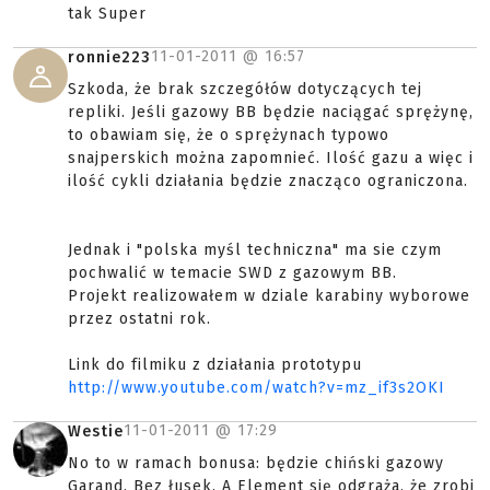
tak Super
11-01-2011 @
16:57
ronnie223
Szkoda, że brak szczegółów dotyczących tej
repliki. Jeśli gazowy BB będzie naciągać sprężynę,
to obawiam się, że o sprężynach typowo
snajperskich można zapomnieć. Ilość gazu a więc i
ilość cykli działania będzie znacząco ograniczona.
Jednak i "polska myśl techniczna" ma sie czym
pochwalić w temacie SWD z gazowym BB.
Projekt realizowałem w dziale karabiny wyborowe
przez ostatni rok.
Link do filmiku z działania prototypu
http://www.youtube.com/watch?v=mz_if3s2OKI
11-01-2011 @
17:29
Westie
No to w ramach bonusa: będzie chiński gazowy
Garand. Bez łusek. A Element się odgraża, że zrobi