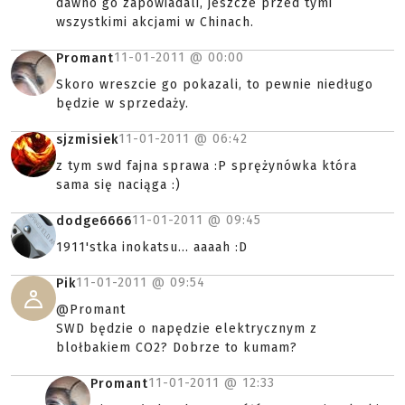
dawno go zapowiadali, jeszcze przed tymi
wszystkimi akcjami w Chinach.
11-01-2011 @
00:00
Promant
Skoro wreszcie go pokazali, to pewnie niedługo
będzie w sprzedaży.
11-01-2011 @
06:42
sjzmisiek
z tym swd fajna sprawa :P sprężynówka która
sama się naciąga :)
11-01-2011 @
09:45
dodge6666
1911'stka inokatsu... aaaah :D
11-01-2011 @
09:54
Pik
@Promant
SWD będzie o napędzie elektrycznym z
blołbakiem CO2? Dobrze to kumam?
11-01-2011 @
12:33
Promant