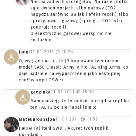
Nie ma żadnych szczegółów. Na razie plotki
są o dwóch opcjach: albo gazowy (CO2
napędza zarówno BB jak i efekt recoil) albo
sprężynowo - gazowy (spring, a CO2 tylko
generuje recoil).
O elektryczno gazowej wersji nic nie
znalazłem.
11-01-2011 @
10:26
Jangi
O, wygląda na to, że JG kopiowało tym razem
model SA58 Classic Army, a nie FAL King Arms, co
daje nadzieje na wypuszczenie jako następnej
choćby kopii OSW :)
11-01-2011 @
18:06
gadzinka
Mam nadzieję że to bedzie porządna replika
ten FAL JG bo sie napalilem ;o
11-01-2011 @
11:52
Mateuniosnajpa
Ha!HA! Fal itani SWD... Akurat tych replik
pożądam...