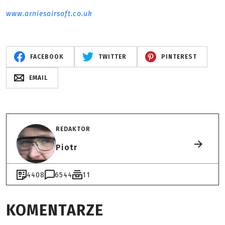
www.arniesairsoft.co.uk
FACEBOOK
TWITTER
PINTEREST
EMAIL
REDAKTOR
Piotr
4408
6544
11
KOMENTARZE