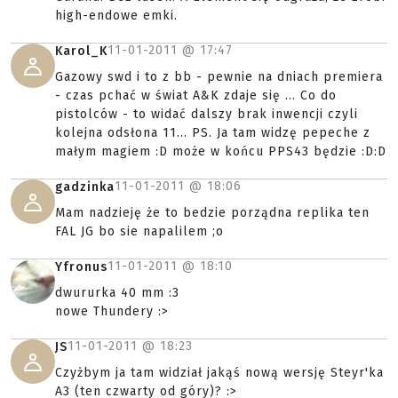
high-endowe emki.
11-01-2011 @
17:47
Karol_K
Gazowy swd i to z bb - pewnie na dniach premiera
- czas pchać w świat A&K zdaje się ... Co do
pistolców - to widać dalszy brak inwencji czyli
kolejna odsłona 11... PS. Ja tam widzę pepeche z
małym magiem :D może w końcu PPS43 będzie :D:D
11-01-2011 @
18:06
gadzinka
Mam nadzieję że to bedzie porządna replika ten
FAL JG bo sie napalilem ;o
11-01-2011 @
18:10
Yfronus
dwururka 40 mm :3
nowe Thundery :>
11-01-2011 @
18:23
JS
Czyżbym ja tam widział jakąś nową wersję Steyr'ka
A3 (ten czwarty od góry)? :>