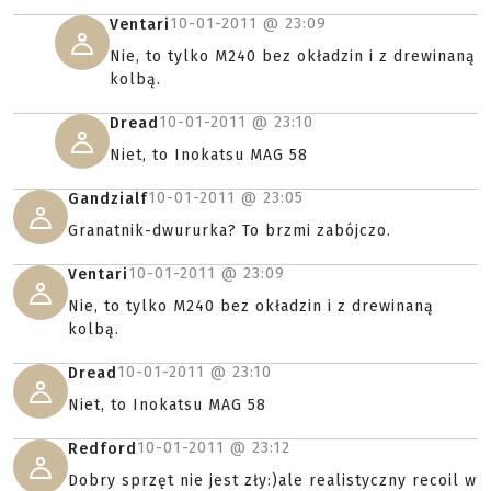
10-01-2011 @
23:09
Ventari
Nie, to tylko M240 bez okładzin i z drewinaną
kolbą.
10-01-2011 @
23:10
Dread
Niet, to Inokatsu MAG 58
10-01-2011 @
23:05
Gandzialf
Granatnik-dwururka? To brzmi zabójczo.
10-01-2011 @
23:09
Ventari
Nie, to tylko M240 bez okładzin i z drewinaną
kolbą.
10-01-2011 @
23:10
Dread
Niet, to Inokatsu MAG 58
10-01-2011 @
23:12
Redford
Dobry sprzęt nie jest zły:)ale realistyczny recoil w