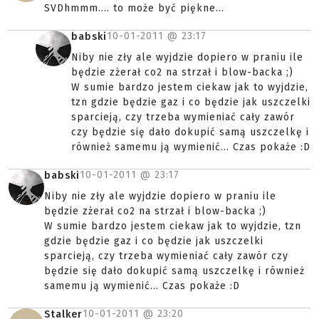
SVDhmmm.... to może być piękne...
10-01-2011 @
23:17
babski
Niby nie zły ale wyjdzie dopiero w praniu ile
będzie zżerał co2 na strzał i blow-backa ;)
W sumie bardzo jestem ciekaw jak to wyjdzie,
tzn gdzie będzie gaz i co będzie jak uszczelki
sparcieją, czy trzeba wymieniać cały zawór
czy będzie się dało dokupić samą uszczelkę i
również samemu ją wymienić... Czas pokaże :D
10-01-2011 @
23:17
babski
Niby nie zły ale wyjdzie dopiero w praniu ile
będzie zżerał co2 na strzał i blow-backa ;)
W sumie bardzo jestem ciekaw jak to wyjdzie, tzn
gdzie będzie gaz i co będzie jak uszczelki
sparcieją, czy trzeba wymieniać cały zawór czy
będzie się dało dokupić samą uszczelkę i również
samemu ją wymienić... Czas pokaże :D
10-01-2011 @
23:20
Stalker