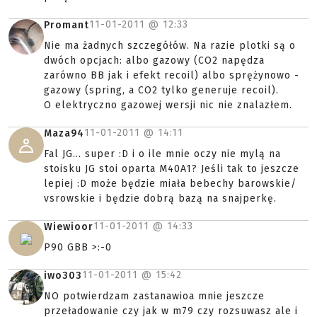
11-01-2011 @
12:33
Promant
Nie ma żadnych szczegółów. Na razie plotki są o
dwóch opcjach: albo gazowy (CO2 napędza
zarówno BB jak i efekt recoil) albo sprężynowo -
gazowy (spring, a CO2 tylko generuje recoil).
O elektryczno gazowej wersji nic nie znalazłem.
11-01-2011 @
14:11
Maza94
Fal JG... super :D i o ile mnie oczy nie mylą na
stoisku JG stoi oparta M40A1? Jeśli tak to jeszcze
lepiej :D może będzie miała bebechy barowskie/
vsrowskie i będzie dobrą bazą na snajperkę.
11-01-2011 @
14:33
Wiewioor
P90 GBB >:-0
11-01-2011 @
15:42
iwo303
NO potwierdzam zastanawioa mnie jeszcze
przeładowanie czy jak w m79 czy rozsuwasz ale i