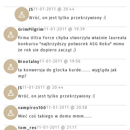
11-01-2011 @
20:44
JS
Wróć, on jest tylko przekrzywiony :(
11-01-2011 @
19:39
GrimPilgrim
firma Ultra Force chyba stworzyła właśnie laureata
konkursu "najbrzydszy potworek ASG Roku" mimo
że rok sie dopiero zaczął ;)
11-01-2011 @
19:56
Brootalny
ta konwersja do glocka kurde........ wygląda jak
mp7
11-01-2011 @
20:44
JS
Wróć, on jest tylko przekrzywiony :(
11-01-2011 @
20:58
vampiros100
Mieć coś takiego w domu mmm.......
11-01-2011 @
21:11
tom_res