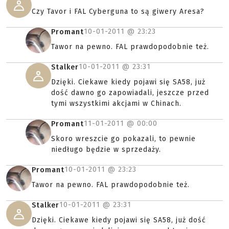
Czy Tavor i FAL Cyberguna to są giwery Aresa?
10-01-2011 @
23:23
Promant
Tawor na pewno. FAL prawdopodobnie też.
10-01-2011 @
23:31
Stalker
Dzięki. Ciekawe kiedy pojawi się SA58, już
dość dawno go zapowiadali, jeszcze przed
tymi wszystkimi akcjami w Chinach.
11-01-2011 @
00:00
Promant
Skoro wreszcie go pokazali, to pewnie
niedługo będzie w sprzedaży.
10-01-2011 @
23:23
Promant
Tawor na pewno. FAL prawdopodobnie też.
10-01-2011 @
23:31
Stalker
Dzięki. Ciekawe kiedy pojawi się SA58, już dość