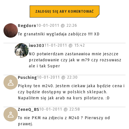
ZALOGUJ SIĘ ABY KOMENTOWAĆ
10-01-2011 @
22:26
Regdorn
Te granatniki wygladaja zabójczo !!!! XD
11-01-2011 @
15:42
iwo303
NO potwierdzam zastanawioa mnie jeszcze
przeładowanie czy jak w m79 czy rozsuwasz
ale i tak Super
10-01-2011 @
22:30
Pusching
Piękny ten m240. Jestem ciekaw jaka będzie cena i
czy będzie dostępny w polskich sklepach.
Napaliłem się jak arab na kurs pilotarzu. :D
10-01-2011 @
22:58
ZeneQ_BS
To nie PKM na zdjeciu z M240 ? Pierwszy od
prawej.