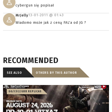
cybergun się popisał
13-01-2011 @
01:43
MrJelly
Wiadomo może jak z ceną FAL'a od JG ?
RECOMMENDED
SEE ALSO
OTHERS BY THIS AUTHOR
GG/CO2/GBB REPLICAS