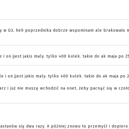
body w G3, heh poprzednika dobrze wspominam ale brakowało 
 on jjest jakis maly. tylko 400 kulek. takie do ak maja po 2
i on jjest jakis maly. tylko 400 kulek. takie do ak maja po 2
z i już nie muszę wchodzić na onet, żeby pacnąć się w czoł
astanów się dwa razy. A później znowu to przemyśl i dopiero 