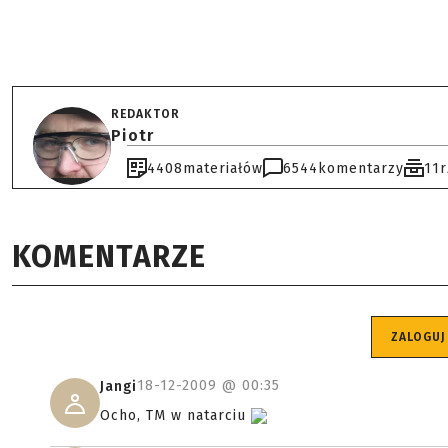
REDAKTOR
Piotr
4408
materiałów
6544
komentarzy
11
KOMENTARZE
ZALOGUJ
18-12-2009 @
00:35
Jangi
Ocho, TM w natarciu