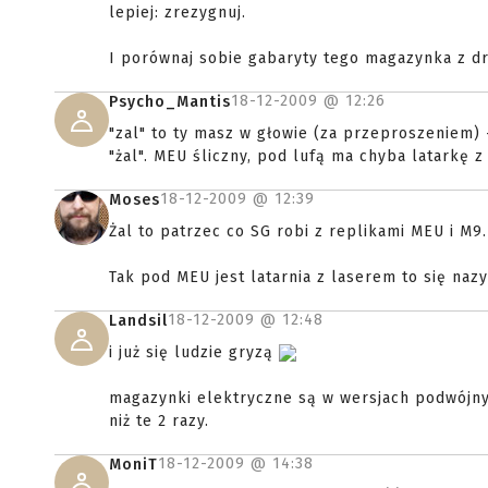
lepiej: zrezygnuj.
I porównaj sobie gabaryty tego magazynka z 
18-12-2009 @
12:26
Psycho_Mantis
"zal" to ty masz w głowie (za przeproszeniem) 
"żal". MEU śliczny, pod lufą ma chyba latarkę 
18-12-2009 @
12:39
Moses
Żal to patrzec co SG robi z replikami MEU i M
Tak pod MEU jest latarnia z laserem to się na
18-12-2009 @
12:48
Landsil
i już się ludzie gryzą
magazynki elektryczne są w wersjach podwójnyc
niż te 2 razy.
18-12-2009 @
14:38
MoniT