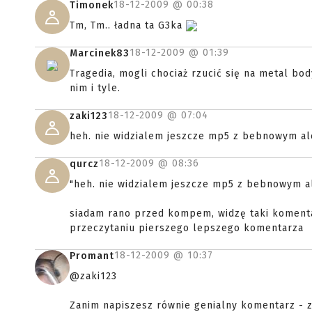
18-12-2009 @
00:38
Timonek
Tm, Tm.. ładna ta G3ka
18-12-2009 @
01:39
Marcinek83
Tragedia, mogli chociaż rzucić się na metal 
nim i tyle.
18-12-2009 @
07:04
zaki123
heh. nie widzialem jeszcze mp5 z bebnowym ale i
18-12-2009 @
08:36
qurcz
"heh. nie widzialem jeszcze mp5 z bebnowym ale 
siadam rano przed kompem, widzę taki komentar
przeczytaniu pierszego lepszego komentarza
18-12-2009 @
10:37
Promant
@zaki123
Zanim napiszesz równie genialny komentarz - z