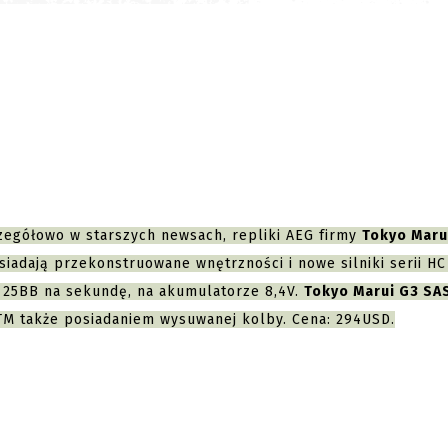
zegółowo w starszych newsach, repliki AEG firmy
Tokyo Maru
iadają przekonstruowane wnętrzności i nowe silniki serii HC
u 25BB na sekundę, na akumulatorze 8,4V.
Tokyo Marui G3 SAS
i TM także posiadaniem wysuwanej kolby. Cena: 294USD.