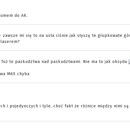
drumem do AK.
- zawsze mi się to na usta ciśnie jak słyszę te głupkowate gó
z laserem?
9. Toż to paskudztwa nad paskudztwami. Nie ma to jak oksyda
zywa M6X chyba
h i pojedynczych i tyle, choć fakt że różnice między nimi są