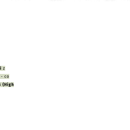
i
z
 - co
 (High