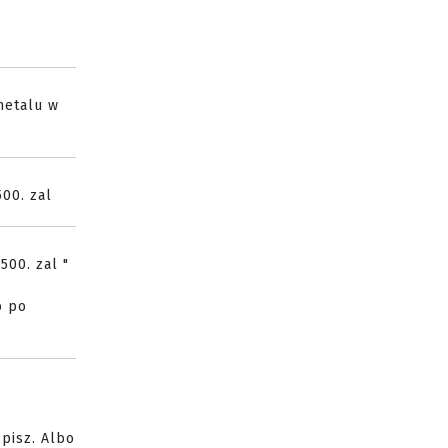
metalu w
500. zal
500. zal "
o po
pisz. Albo