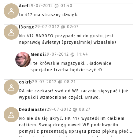
29-07-2012 @
01:40
Axel
to 417 ma straszny dźwięk.
29-07-2012 @
02:07
I3ongo
No 417 BARDZO przypadł mi do gustu, jest
naprawdę świetny! (przynajmniej wizualnie)
29-07-2012 @
11:44
Mendi
i te krówskie magazynki... ładownice
specjalne trzeba będzie szyć :D
29-07-2012 @
08:21
oskrb
RA nie czekałaż swd od WE zacznie sięsypać i już
wypuścił wzmocnione części. Brawo.
29-07-2012 @
08:27
Deadmaster
No nie da się ukryć. HK 417 wyszedł im całkiem
całkiem. Swoją drogą nawet WE podchwyciło
pomysł z prezentacją sprzętu przez piękną płeć...