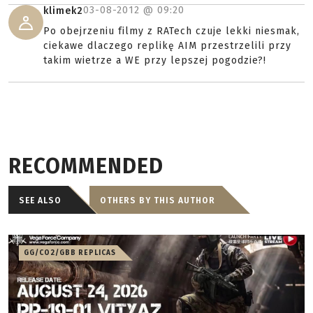
03-08-2012 @
09:20
klimek2
Po obejrzeniu filmy z RATech czuje lekki niesmak,
ciekawe dlaczego replikę AIM przestrzelili przy
takim wietrze a WE przy lepszej pogodzie?!
RECOMMENDED
SEE ALSO
OTHERS BY THIS AUTHOR
GG/CO2/GBB REPLICAS