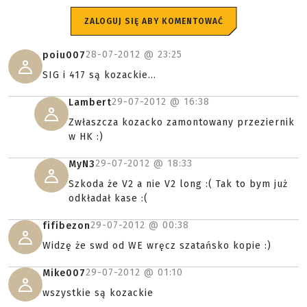
ZALOGUJ SIĘ ABY KOMENTOWAĆ
28-07-2012 @
23:25
poiu007
SIG i 417 są kozackie...
29-07-2012 @
16:38
Lambert
Zwłaszcza kozacko zamontowany przeziernik
w HK :)
29-07-2012 @
18:33
MyN3
Szkoda że V2 a nie V2 long :( Tak to bym już
odkładał kase :(
29-07-2012 @
00:38
fifibezon
Widzę że swd od WE wręcz szatańsko kopie :)
29-07-2012 @
01:10
Mike007
wszystkie są kozackie