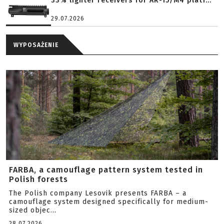
33% lighter receivers for AR-15/M4 platf...
29.07.2026
WYPOSAŻENIE
FARBA, a camouflage pattern system tested in
Polish forests
The Polish company Lesovik presents FARBA – a
camouflage system designed specifically for medium-
sized objec...
28.07.2026