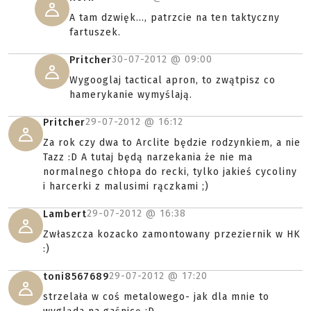
A tam dzwięk..., patrzcie na ten taktyczny
fartuszek.
30-07-2012 @
09:00
Pritcher
Wygooglaj tactical apron, to zwątpisz co
hamerykanie wymyślają.
29-07-2012 @
16:12
Pritcher
Za rok czy dwa to Arclite będzie rodzynkiem, a nie
Tazz :D A tutaj będą narzekania że nie ma
normalnego chłopa do recki, tylko jakieś cycoliny
i harcerki z malusimi rączkami ;)
29-07-2012 @
16:38
Lambert
Zwłaszcza kozacko zamontowany przeziernik w HK
:)
29-07-2012 @
17:20
toni8567689
strzelała w coś metalowego- jak dla mnie to