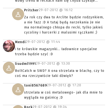
Nowy trend w reckach nam się chyba szykuje...
29-07-2012 @
16:12
Pritcher
Za rok czy dwa to Arclite będzie rodzynkiem,
a nie Tazz :D A tutaj będą narzekania że nie
ma normalnego chłopa do recki, tylko jakieś
cycoliny i harcerki z malusimi rączkami ;)
29-07-2012 @
11:44
Mendi
i te krówskie magazynki... ładownice specjalne
trzeba będzie szyć :D
29-07-2012 @
13:30
lisudml1991
BoltCatch w SWD? A ona strzelała w blachę, czy to
coś ma rzeczywiście taki dźwięk?
29-07-2012 @
17:20
toni8567689
strzelała w coś metalowego- jak dla mnie to
wygląda na gaśnicę ;D
29-07-2012 @
19:34
Rork