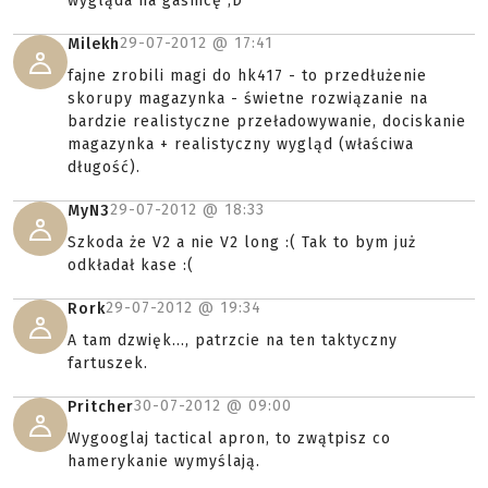
wygląda na gaśnicę ;D
29-07-2012 @
17:41
Milekh
fajne zrobili magi do hk417 - to przedłużenie
skorupy magazynka - świetne rozwiązanie na
bardzie realistyczne przeładowywanie, dociskanie
magazynka + realistyczny wygląd (właściwa
długość).
29-07-2012 @
18:33
MyN3
Szkoda że V2 a nie V2 long :( Tak to bym już
odkładał kase :(
29-07-2012 @
19:34
Rork
A tam dzwięk..., patrzcie na ten taktyczny
fartuszek.
30-07-2012 @
09:00
Pritcher
Wygooglaj tactical apron, to zwątpisz co
hamerykanie wymyślają.