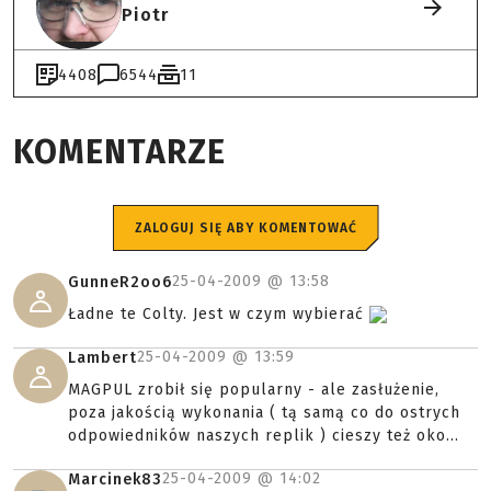
Piotr
4408
6544
11
KOMENTARZE
ZALOGUJ SIĘ ABY KOMENTOWAĆ
25-04-2009 @
13:58
GunneR2oo6
Ładne te Colty. Jest w czym wybierać
25-04-2009 @
13:59
Lambert
MAGPUL zrobił się popularny - ale zasłużenie,
poza jakością wykonania ( tą samą co do ostrych
odpowiedników naszych replik ) cieszy też oko...
25-04-2009 @
14:02
Marcinek83