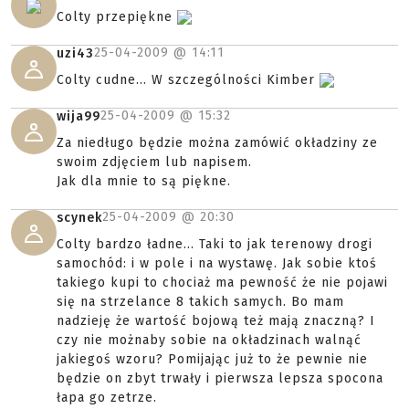
Colty przepiękne
25-04-2009 @
14:11
uzi43
Colty cudne... W szczególności Kimber
25-04-2009 @
15:32
wija99
Za niedługo będzie można zamówić okładziny ze
swoim zdjęciem lub napisem.
Jak dla mnie to są piękne.
25-04-2009 @
20:30
scynek
Colty bardzo ładne... Taki to jak terenowy drogi
samochód: i w pole i na wystawę. Jak sobie ktoś
takiego kupi to chociaż ma pewność że nie pojawi
się na strzelance 8 takich samych. Bo mam
nadzieję że wartość bojową też mają znaczną? I
czy nie możnaby sobie na okładzinach walnąć
jakiegoś wzoru? Pomijając już to że pewnie nie
będzie on zbyt trwały i pierwsza lepsza spocona
łapa go zetrze.