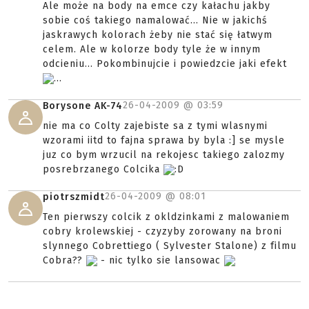
Ale może na body na emce czy kałachu jakby
sobie coś takiego namalować... Nie w jakichś
jaskrawych kolorach żeby nie stać się łatwym
celem. Ale w kolorze body tyle że w innym
odcieniu... Pokombinujcie i powiedzcie jaki efekt
...
26-04-2009 @
03:59
Borysone AK-74
nie ma co Colty zajebiste sa z tymi wlasnymi
wzorami iitd to fajna sprawa by byla :] se mysle
juz co bym wrzucil na rekojesc takiego zalozmy
posrebrzanego Colcika
:D
26-04-2009 @
08:01
piotrszmidt
Ten pierwszy colcik z okldzinkami z malowaniem
cobry krolewskiej - czyzyby zorowany na broni
slynnego Cobrettiego ( Sylvester Stalone) z filmu
Cobra??
- nic tylko sie lansowac