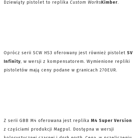
Dziewiąty pistolet to replika
Custom Works
Kimber
.
Oprócz serii SCW HS3 oferowany jest również pistolet
SV
Infinity
, w wersji z kompensatorem. Wymienione repliki
pistoletów mają ceny podane w granicach 270EUR.
Z serii GBB M4 oferowana jest replika
M4 Super Version
z częściami produkcji Magpul. Dostępna w wersji
kolorystycznej czarnej i
dark earth
. Cena, w przeliczeniu,