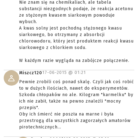
Nie znam się na chemikaliach, ale tabela
substancji niezgodnych podaje, że reakcja acetonu
ze stężonym kwasem siarkowym powoduje
wybuch.
A kwas solny jest pochodną stężonego kwasu
siarkowego, bo otrzymany z absorbcji
chlorowodoru, który jest produktem reakcji kwasu
siarkowego z chlorkiem sodu.
W każdym razie wygląda na zabójcze połączenie.
17-06-2015 @
01:21
Miszcz120
Pewnie zrobili coś ponad skalę. Czyli jak coś robić
to w dużych ilościach, nawet do eksperymentów.
Szkoda chłopaków no ale. Kilogram "karmelku" by
ich nie zabił, także na pewno znaleźli "mocny
przepis".
Oby ich śmierć nie poszła na marne i była
przestrogą dla wszystkich zagorzałych amatorów
pirotechnicznych...