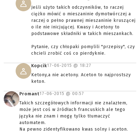
Jeśli użyto takich odczynników, to raczej
ciężko mówić o mieszaninie dymotwórczej a
raczej o pełno prawnej mieszaninie kruszącej
o ile nie inicjującej. Kwasy i Acetony to
podstawowe składniki w takich mieszankach.
Pytanie, czy chłopaki pomylili "przepisy", czy
chcieli zrobić coś co pierdyknie.
17-06-2015 @
18:27
Kopcik
Ketony,a nie acetony. Aceton to najprostszy
keton.
17-06-2015 @
00:57
Promant
Takich szczegółowych informacji nie znalazłem,
może jest coś w źródłach francuskich ale tego
języka nie znam i mogę tylko tłumaczyć
automatem.
Na pewno zidentyfikowano kwas solny i aceton.