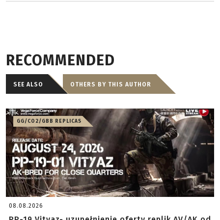
RECOMMENDED
SEE ALSO
OTHERS BY THIS AUTHOR
GG/CO2/GBB REPLICAS
08.08.2026
PP-19 Vityaz- uzupełnienie oferty replik AV/AK od