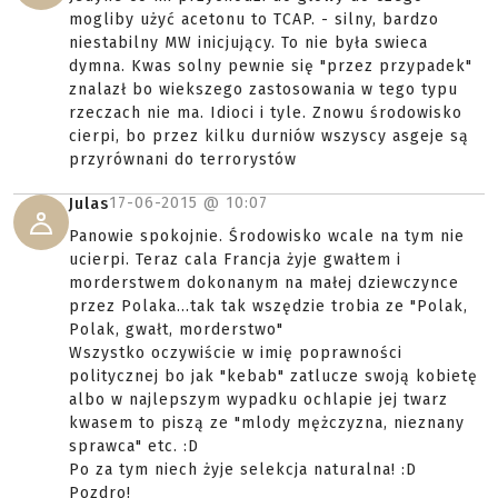
mogliby użyć acetonu to TCAP. - silny, bardzo
niestabilny MW inicjujący. To nie była swieca
dymna. Kwas solny pewnie się "przez przypadek"
znalazł bo wiekszego zastosowania w tego typu
rzeczach nie ma. Idioci i tyle. Znowu środowisko
cierpi, bo przez kilku durniów wszyscy asgeje są
przyrównani do terrorystów
17-06-2015 @
10:07
Julas
Panowie spokojnie. Środowisko wcale na tym nie
ucierpi. Teraz cala Francja żyje gwałtem i
morderstwem dokonanym na małej dziewczynce
przez Polaka...tak tak wszędzie trobia ze "Polak,
Polak, gwałt, morderstwo"
Wszystko oczywiście w imię poprawności
politycznej bo jak "kebab" zatlucze swoją kobietę
albo w najlepszym wypadku ochlapie jej twarz
kwasem to piszą ze "mlody mężczyzna, nieznany
sprawca" etc. :D
Po za tym niech żyje selekcja naturalna! :D
Pozdro!