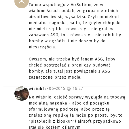
To mo wspólnego z AirSoftem, że w
wiadomościach podali, że grupa nieletnich
airsoftowców się wysadziła. Czyli poniekąd
medialna nagonka, na to, że gdyby chłopaki
nie mieli replik - równa się - nie grali w
zabawach ASG, to - równa się - nie robili by
bomby w ogródku i nie doszło by do
nieszczęścia.
Owszem, nie trzeba być fanem ASG, żeby
chcieć postrzelać z broni czy budować
bomby, ale tutaj jest powiązanie z ASG
zaznaczone przez media.
17-06-2015 @
16:27
wiciok
No właśnie, całość sprawy wygląda na typową
medialną nagonkę - albo od początku
sformułowaną pod tezę, albo przez tę
znalezioną replikę (a może po prostu był to
"pistolecik z kiosku"?) airsoft przypadkowo
stał się kozłem ofiarnym.