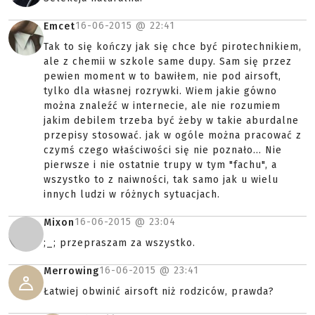
16-06-2015 @
22:41
Emcet
Tak to się kończy jak się chce być pirotechnikiem,
ale z chemii w szkole same dupy. Sam się przez
pewien moment w to bawiłem, nie pod airsoft,
tylko dla własnej rozrywki. Wiem jakie gówno
można znaleźć w internecie, ale nie rozumiem
jakim debilem trzeba być żeby w takie aburdalne
przepisy stosować. jak w ogóle można pracować z
czymś czego właściwości się nie poznało... Nie
pierwsze i nie ostatnie trupy w tym "fachu", a
wszystko to z naiwności, tak samo jak u wielu
innych ludzi w różnych sytuacjach.
16-06-2015 @
23:04
Mixon
;_; przepraszam za wszystko.
16-06-2015 @
23:41
Merrowing
Łatwiej obwinić airsoft niż rodziców, prawda?