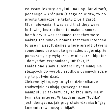
Polecam lekturę artykułu na Popular Airsoft,
podanego w źródłach (z tego co widzę, to po
prostu tłumaczenie tekstu z Le Figaro).
Sformułowania It was said that they were
following instructions to make a smoke
bomb czy It was assumed that they were
making the smoke bombs that they intended
to use in airsoft games where airsoft players
sometimes use smoke grenades sugerują, że
poruszamy się wyłącznie w obszarze hipotez
i domysłów. Wspominany już fakt, iż
znaleziono ślady substancji bynajmniej nie
służących do wyrobu środków dymnych zdaje
się to potwierdzać.
Ciekawe tylko, czy to tylko dziennikarze
tradycyjnie szukają gorącego tematu
manipulując faktami, czy to ktoś inny ma w
tym jakiś interes. W każdym razie "logika"
jest identyczna, jak przy stwierdzeniach "gry
komputerowe uczą zabijać".