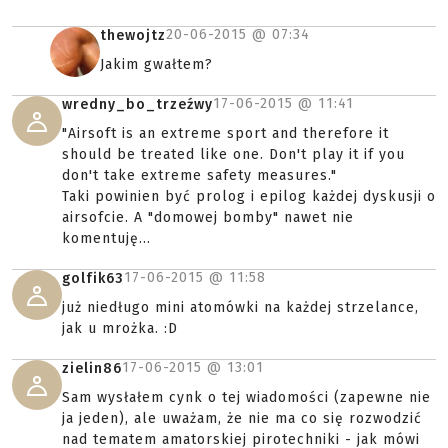
20-06-2015 @
07:34
thewojtz
Jakim gwałtem?
17-06-2015 @
11:41
wredny_bo_trzeźwy
"Airsoft is an extreme sport and therefore it
should be treated like one. Don't play it if you
don't take extreme safety measures."
Taki powinien być prolog i epilog każdej dyskusji o
airsofcie. A "domowej bomby" nawet nie
komentuję...
17-06-2015 @
11:58
golfik63
już niedługo mini atomówki na każdej strzelance,
jak u mrożka. :D
17-06-2015 @
13:01
zielin86
Sam wysłałem cynk o tej wiadomości (zapewne nie
ja jeden), ale uważam, że nie ma co się rozwodzić
nad tematem amatorskiej pirotechniki - jak mówi