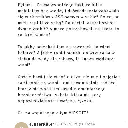
Pytam ... Co ma wspólnego fakt, że kilku
małolatów bez wiedzy i doświadczenia zabawiało
się w chemików z ASG samym w sobie? Bo co, bo
mieli repliki ze sobą? Bo chcieli akurat świece
dymne zrobić? A może potrzebowali na kreta, to
co, kret winien?
To jakby pojechali tam na rowerach, to winni
kolarze? A jakby robili ładunki do wrzucania w
słoiku do wody dla zabawy, to znowu wędkarze
winni?
Goście bawili się w coś o czym nie mieli pojęcia i
sami sobie są winni... oni i ewentualnie rodzice,
którzy nie wpoili im zasad elementarnego
bezpieczeństwa i szkoła, która nie uczy
odpowiedzialności i ważenia ryzyka.
Co ma wspólnego z tym AIRSOFT?
17-06-2015 @
15:54
HunterKiller