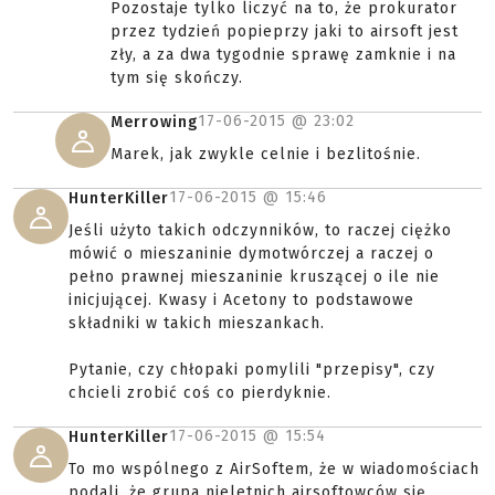
Pozostaje tylko liczyć na to, że prokurator
przez tydzień popieprzy jaki to airsoft jest
zły, a za dwa tygodnie sprawę zamknie i na
tym się skończy.
17-06-2015 @
23:02
Merrowing
Marek, jak zwykle celnie i bezlitośnie.
17-06-2015 @
15:46
HunterKiller
Jeśli użyto takich odczynników, to raczej ciężko
mówić o mieszaninie dymotwórczej a raczej o
pełno prawnej mieszaninie kruszącej o ile nie
inicjującej. Kwasy i Acetony to podstawowe
składniki w takich mieszankach.
Pytanie, czy chłopaki pomylili "przepisy", czy
chcieli zrobić coś co pierdyknie.
17-06-2015 @
15:54
HunterKiller
To mo wspólnego z AirSoftem, że w wiadomościach
podali, że grupa nieletnich airsoftowców się