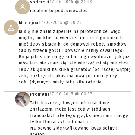
17-06-2015 @
21:43
vaderski
idealnie to podsumowałeś
17-06-2015 @
00:24
Maciejox
Ja się nie znam zupełnie na pirotechnice, więc
mógłby mi ktoś powiedzieć ile oni tego musieli
mieć żeby składniki do domowej roboty smołków
zabiły trzech gości i poważnie raniły czwartego?
Bo ja jakoś nie mogę sobie tego wyobrazić, jak już
mówiłem nie znam się, ale wierzyć mi się nie chce
żeby skłądniki na kilka granatów (bo raczej wątpię
żeby rozkręcali jakaś masową produkcję czy
coś...)dymnych miały taką siłę rażenia...
17-06-2015 @
00:57
Promant
Takich szczegółowych informacji nie
znalazłem, może jest coś w źródłach
francuskich ale tego języka nie znam i mogę
tylko tłumaczyć automatem.
Na pewno zidentyfikowano kwas solny i
aceton.