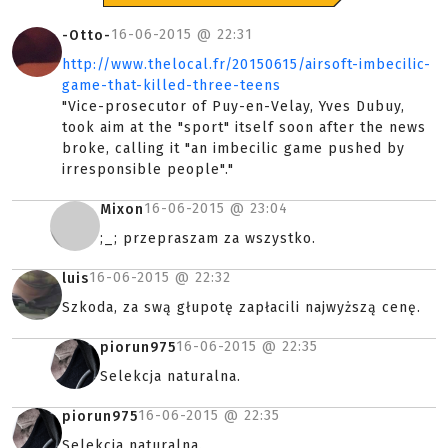
16-06-2015 @
22:31
-Otto-
http://www.thelocal.fr/20150615/airsoft-imbecilic-
game-that-killed-three-teens
"Vice-prosecutor of Puy-en-Velay, Yves Dubuy,
took aim at the "sport" itself soon after the news
broke, calling it "an imbecilic game pushed by
irresponsible people"."
16-06-2015 @
23:04
Mixon
;_; przepraszam za wszystko.
16-06-2015 @
22:32
luis
Szkoda, za swą głupotę zapłacili najwyższą cenę.
16-06-2015 @
22:35
piorun975
Selekcja naturalna.
16-06-2015 @
22:35
piorun975
Selekcja naturalna.