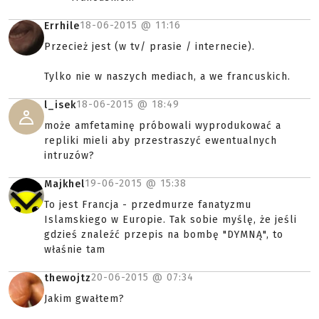
18-06-2015 @
11:16
Errhile
Przecież jest (w tv/ prasie / internecie).
Tylko nie w naszych mediach, a we francuskich.
18-06-2015 @
18:49
l_isek
może amfetaminę próbowali wyprodukować a
repliki mieli aby przestraszyć ewentualnych
intruzów?
19-06-2015 @
15:38
Majkhel
To jest Francja - przedmurze fanatyzmu
Islamskiego w Europie. Tak sobie myślę, że jeśli
gdzieś znaleźć przepis na bombę "DYMNĄ", to
właśnie tam
20-06-2015 @
07:34
thewojtz
Jakim gwałtem?