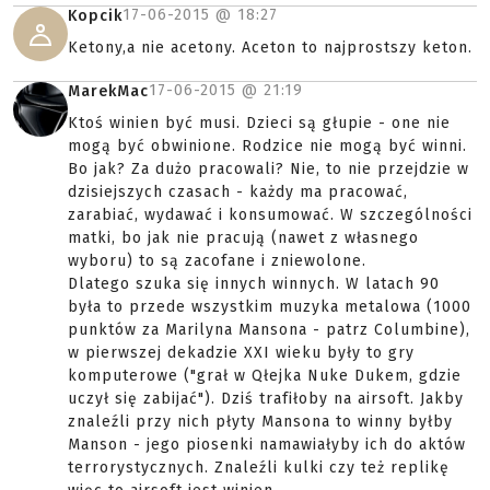
17-06-2015 @
18:27
Kopcik
Ketony,a nie acetony. Aceton to najprostszy keton.
17-06-2015 @
21:19
MarekMac
Ktoś winien być musi. Dzieci są głupie - one nie
mogą być obwinione. Rodzice nie mogą być winni.
Bo jak? Za dużo pracowali? Nie, to nie przejdzie w
dzisiejszych czasach - każdy ma pracować,
zarabiać, wydawać i konsumować. W szczególności
matki, bo jak nie pracują (nawet z własnego
wyboru) to są zacofane i zniewolone.
Dlatego szuka się innych winnych. W latach 90
była to przede wszystkim muzyka metalowa (1000
punktów za Marilyna Mansona - patrz Columbine),
w pierwszej dekadzie XXI wieku były to gry
komputerowe ("grał w Qłejka Nuke Dukem, gdzie
uczył się zabijać"). Dziś trafiłoby na airsoft. Jakby
znaleźli przy nich płyty Mansona to winny byłby
Manson - jego piosenki namawiałyby ich do aktów
terrorystycznych. Znaleźli kulki czy też replikę