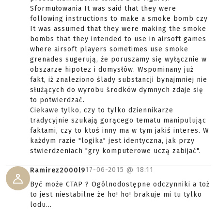
Sformułowania It was said that they were
following instructions to make a smoke bomb czy
It was assumed that they were making the smoke
bombs that they intended to use in airsoft games
where airsoft players sometimes use smoke
grenades sugerują, że poruszamy się wyłącznie w
obszarze hipotez i domysłów. Wspominany już
fakt, iż znaleziono ślady substancji bynajmniej nie
służących do wyrobu środków dymnych zdaje się
to potwierdzać.
Ciekawe tylko, czy to tylko dziennikarze
tradycyjnie szukają gorącego tematu manipulując
faktami, czy to ktoś inny ma w tym jakiś interes. W
każdym razie "logika" jest identyczna, jak przy
stwierdzeniach "gry komputerowe uczą zabijać".
17-06-2015 @
18:11
Ramirez2000l9
Być może CTAP ? Ogólnodostępne odczynniki a toż
to jest niestabilne że ho! ho! brakuje mi tu tylko
lodu...