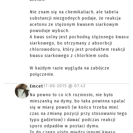
Nie znam się na chemikaliach, ale tabela
substancji niezgodnych podaje, że reakcja
acetonu ze stężonym kwasem siarkowym
powoduje wybuch.
A kwas solny jest pochodną stężonego kwasu
siarkowego, bo otrzymany z absorbcji
chlorowodoru, który jest produktem reakcji
kwasu siarkowego z chlorkiem sodu.
W każdym razie wygląda na zabójcze
połączenie.
17-06-2015 @
07:43
Emcet
Na pewno to co ich rozniosło, nie było
mieszanką na dymy, bo taka powinna spalać
się w miarę powoli (w końcu trzeba mieć
czas na zmianę pozycji przy stosowaniu tego
typu gadżetow) i dawać podczas reakcji
sporo odpadów w postaci dymu.
To do czego użyto między innymi kwasu