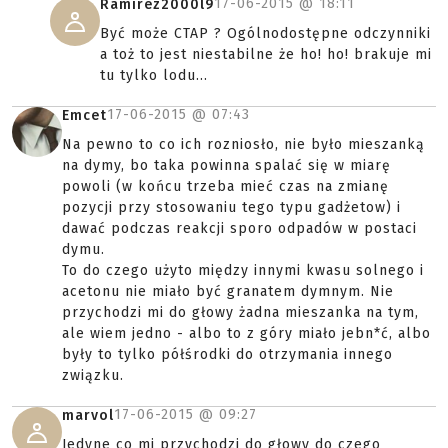
17-06-2015 @
18:11
Ramirez2000l9
Być może CTAP ? Ogólnodostępne odczynniki
a toż to jest niestabilne że ho! ho! brakuje mi
tu tylko lodu...
17-06-2015 @
07:43
Emcet
Na pewno to co ich rozniosło, nie było mieszanką
na dymy, bo taka powinna spalać się w miarę
powoli (w końcu trzeba mieć czas na zmianę
pozycji przy stosowaniu tego typu gadżetow) i
dawać podczas reakcji sporo odpadów w postaci
dymu.
To do czego użyto między innymi kwasu solnego i
acetonu nie miało być granatem dymnym. Nie
przychodzi mi do głowy żadna mieszanka na tym,
ale wiem jedno - albo to z góry miało jebn*ć, albo
były to tylko półśrodki do otrzymania innego
związku.
17-06-2015 @
09:27
marvol
Jedyne co mi przychodzi do głowy do czego