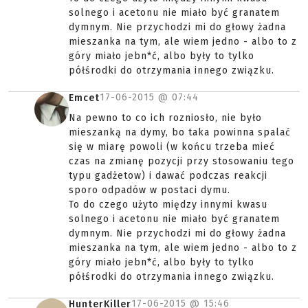
solnego i acetonu nie miało być granatem
dymnym. Nie przychodzi mi do głowy żadna
mieszanka na tym, ale wiem jedno - albo to z
góry miało jebn*ć, albo były to tylko
półśrodki do otrzymania innego związku.
17-06-2015 @
07:44
Emcet
Na pewno to co ich rozniosło, nie było
mieszanką na dymy, bo taka powinna spalać
się w miarę powoli (w końcu trzeba mieć
czas na zmianę pozycji przy stosowaniu tego
typu gadżetow) i dawać podczas reakcji
sporo odpadów w postaci dymu.
To do czego użyto między innymi kwasu
solnego i acetonu nie miało być granatem
dymnym. Nie przychodzi mi do głowy żadna
mieszanka na tym, ale wiem jedno - albo to z
góry miało jebn*ć, albo były to tylko
półśrodki do otrzymania innego związku.
17-06-2015 @
15:46
HunterKiller