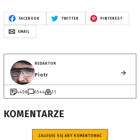
FACEBOOK
TWITTER
PINTEREST
EMAIL
REDAKTOR
Piotr
4408
6544
11
KOMENTARZE
ZALOGUJ SIĘ ABY KOMENTOWAĆ