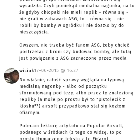
wysadziła. Czyli poniekąd medialna nagonka, na to,
że gdyby chłopaki nie mieli replik - równa się -
nie grali w zabawach ASG, to - równa się - nie
robili by bomby w ogródku i nie doszło by do
nieszczęścia.
Owszem, nie trzeba być fanem ASG, żeby chcieć
postrzelać z broni czy budować bomby, ale tutaj
jest powiązanie z ASG zaznaczone przez media.
17-06-2015 @
16:27
wiciok
No właśnie, całość sprawy wygląda na typową
medialną nagonkę - albo od początku
sformułowaną pod tezę, albo przez tę znalezioną
replikę (a może po prostu był to "pistolecik z
kiosku"?) airsoft przypadkowo stał się kozłem
ofiarnym.
Polecam lekturę artykułu na Popular Airsoft,
podanego w źródłach (z tego co widzę, to po
prostu tłumaczenie tekstu z Le Figaro).