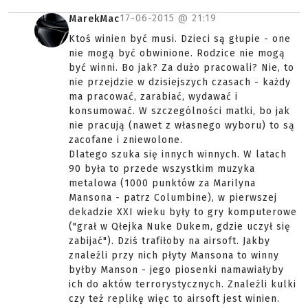
17-06-2015 @
21:19
MarekMac
Ktoś winien być musi. Dzieci są głupie - one
nie mogą być obwinione. Rodzice nie mogą
być winni. Bo jak? Za dużo pracowali? Nie, to
nie przejdzie w dzisiejszych czasach - każdy
ma pracować, zarabiać, wydawać i
konsumować. W szczególności matki, bo jak
nie pracują (nawet z własnego wyboru) to są
zacofane i zniewolone.
Dlatego szuka się innych winnych. W latach
90 była to przede wszystkim muzyka
metalowa (1000 punktów za Marilyna
Mansona - patrz Columbine), w pierwszej
dekadzie XXI wieku były to gry komputerowe
("grał w Qłejka Nuke Dukem, gdzie uczył się
zabijać"). Dziś trafiłoby na airsoft. Jakby
znaleźli przy nich płyty Mansona to winny
byłby Manson - jego piosenki namawiałyby
ich do aktów terrorystycznych. Znaleźli kulki
czy też replikę więc to airsoft jest winien.