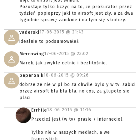
więc to airsoft jest winien.
Pozostaje tylko liczyć na to, że prokurator przez
tydzień popieprzy jaki to airsoft jest zły, a za dwa
tygodnie sprawę zamknie i na tym się skończy.
17-06-2015 @
21:43
vaderski
idealnie to podsumowałeś
17-06-2015 @
23:02
Merrowing
Marek, jak zwykle celnie i bezlitośnie.
18-06-2015 @
09:26
peperonik
dobrze ze nie w pl bo za chwile bylo y w tv: zabici
przez airsoft bla bla bla. no cos, za glupote sie
placi
18-06-2015 @
11:16
Errhile
Przecież jest (w tv/ prasie / internecie).
Tylko nie w naszych mediach, a we
francuskich.