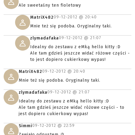
Ale sweetaśny ten fioletowy
09-12-2012 @
20:40
MatriX482
Mnie też się podoba. Oryginalny taki.
09-12-2012 @
21:07
zlymadafaka
Idealny do zestawu z eMką hello kitty :D
Ale tam gdzieś jeszcze widać różowe części -
to jest dopiero cukierkowy wypas!
09-12-2012 @
20:40
MatriX482
Mnie też się podoba. Oryginalny taki.
09-12-2012 @
21:07
zlymadafaka
Idealny do zestawu z eMką hello kitty :D
Ale tam gdzieś jeszcze widać różowe części - to
jest dopiero cukierkowy wypas!
09-12-2012 @
22:59
Simmi
Zawiało odpustem :D