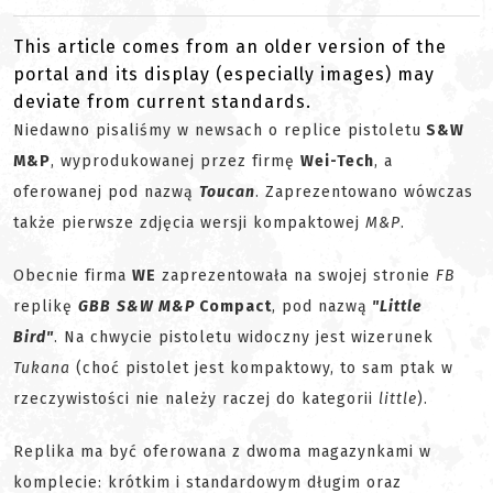
This article comes from an older version of the
portal and its display (especially images) may
deviate from current standards.
Niedawno pisaliśmy w newsach o replice pistoletu
S&W
M&P
, wyprodukowanej przez firmę
Wei-Tech
, a
oferowanej pod nazwą
Toucan
. Zaprezentowano wówczas
także pierwsze zdjęcia wersji kompaktowej
M&P
.
Obecnie firma
WE
zaprezentowała na swojej stronie
FB
replikę
GBB
S&W M&P
Compact
, pod nazwą
"Little
Bird"
. Na chwycie pistoletu widoczny jest wizerunek
Tukana
(choć pistolet jest kompaktowy, to sam ptak w
rzeczywistości nie należy raczej do kategorii
little
).
Replika ma być oferowana z dwoma magazynkami w
komplecie: krótkim i standardowym długim oraz