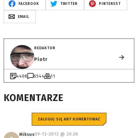
FACEBOOK
TWITTER
PINTEREST
EMAIL
REDAKTOR
Piotr
4408
6544
11
KOMENTARZE
ZALOGUJ SIĘ ABY KOMENTOWAĆ
09-12-2012 @
20:26
Miksus