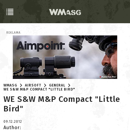
REKLAMA
WMASG
AIRSOFT
GENERAL
WE S&W M&P COMPACT "LITTLE BIRD"
WE S&W M&P Compact "Little
Bird"
09.12.2012
Author: