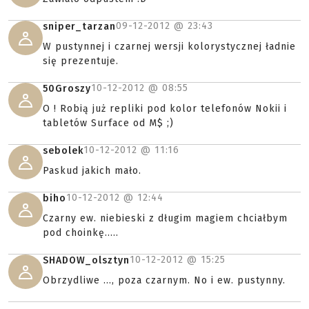
09-12-2012 @
23:43
sniper_tarzan
W pustynnej i czarnej wersji kolorystycznej ładnie
się prezentuje.
10-12-2012 @
08:55
50Groszy
O ! Robią już repliki pod kolor telefonów Nokii i
tabletów Surface od M$ ;)
10-12-2012 @
11:16
sebolek
Paskud jakich mało.
10-12-2012 @
12:44
biho
Czarny ew. niebieski z długim magiem chciałbym
pod choinkę.....
10-12-2012 @
15:25
SHADOW_olsztyn
Obrzydliwe ..., poza czarnym. No i ew. pustynny.