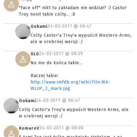
"Face off" nikt tu zakładam nie widział? :) Castor
Troy nosił takie colty... :D
24-03-2011 @
06:47
Ookami
Colty Castor'a Troy'a wypuścił Western Arms,
ale w srebrnej wersji :/
24-03-2011 @
08:39
0L0
No nie do końca takie...
Raczej takie:
http://www.imfdb.org/wiki/File:WA-
WLUF_2_mark.jpg
24-03-2011 @
06:47
Ookami
Colty Castor'a Troy'a wypuścił Western Arms, ale
w srebrnej wersji :/
24-03-2011 @
08:00
KomaroV