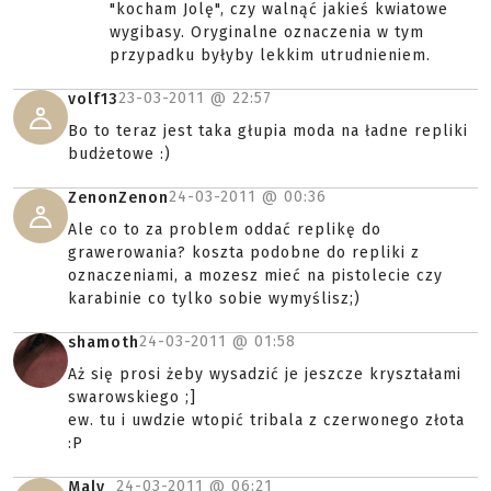
"kocham Jolę", czy walnąć jakieś kwiatowe
wygibasy. Oryginalne oznaczenia w tym
przypadku byłyby lekkim utrudnieniem.
23-03-2011 @
22:57
volf13
Bo to teraz jest taka głupia moda na ładne repliki
budżetowe :)
24-03-2011 @
00:36
ZenonZenon
Ale co to za problem oddać replikę do
grawerowania? koszta podobne do repliki z
oznaczeniami, a mozesz mieć na pistolecie czy
karabinie co tylko sobie wymyślisz;)
24-03-2011 @
01:58
shamoth
Aż się prosi żeby wysadzić je jeszcze kryształami
swarowskiego ;]
ew. tu i uwdzie wtopić tribala z czerwonego złota
:P
24-03-2011 @
06:21
Maly_