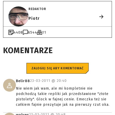
REDAKTOR
Piotr
4408
6544
11
KOMENTARZE
ZALOGUJ SIĘ ABY KOMENTOWAĆ
23-03-2011 @
20:40
Belir88
Nie wiem jak wam, ale mi kompletnie nie
podchodzą takie repliki jak przedstawione "złote
pistolety". Glock w fajnej cenie. Emeczka też sie
całkiem fajnie prezętuje jak na pierwszy rzut oka.
23-03-2011 @
20:48
wolves