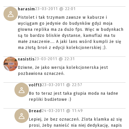
23-03-2011 @
22:01
harasim
Pistolet i tak trzymam zawsze w kaburze i
wyciągam go jedynie do budynków gdyż moja
głowna replika ma za dużo fps. Więc w budynkach
są to bardzo bliskie dystanse, kamuflaż ma tu
małe znaczenie.... A jaki lans wsórd kumpli że się
ma złotą broń z edycji kolekcjonerskiej ;).
23-03-2011 @
22:31
xasistis
Dziwne, że jako wersja kolekcjonerska jest
pozbawiona oznaczeń.
23-03-2011 @
22:57
volf13
Bo to teraz jest taka głupia moda na ładne
repliki budżetowe :)
24-03-2011 @
11:49
Dread
Lepiej, że bez oznaczeń. Zlota klamka aż się
prosi, żeby nanieść nia niej dedykację, napis