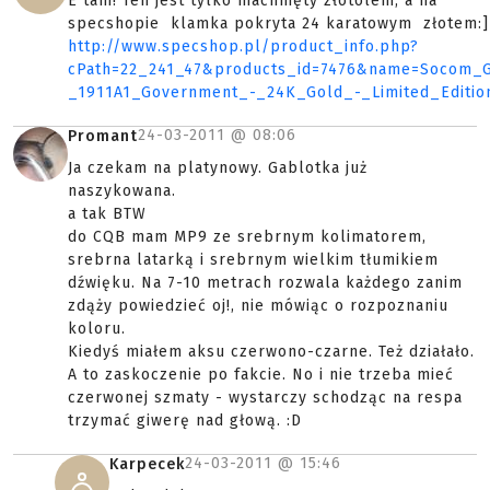
E tam! Ten jest tylko machnięty złotolem, a na
specshopie klamka pokryta 24 karatowym złotem:]
http://www.specshop.pl/product_info.php?
cPath=22_241_47&products_id=7476&name=Socom_
_1911A1_Government_-_24K_Gold_-_Limited_Editio
24-03-2011 @
08:06
Promant
Ja czekam na platynowy. Gablotka już
naszykowana.
a tak BTW
do CQB mam MP9 ze srebrnym kolimatorem,
srebrna latarką i srebrnym wielkim tłumikiem
dźwięku. Na 7-10 metrach rozwala każdego zanim
zdąży powiedzieć oj!, nie mówiąc o rozpoznaniu
koloru.
Kiedyś miałem aksu czerwono-czarne. Też działało.
A to zaskoczenie po fakcie. No i nie trzeba mieć
czerwonej szmaty - wystarczy schodząc na respa
trzymać giwerę nad głową. :D
24-03-2011 @
15:46
Karpecek