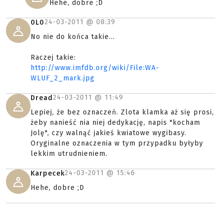
Hehe, dobre ;D
24-03-2011 @
08:39
0L0
No nie do końca takie...
Raczej takie:
http://www.imfdb.org/wiki/File:WA-
WLUF_2_mark.jpg
24-03-2011 @
11:49
Dread
Lepiej, że bez oznaczeń. Zlota klamka aż się prosi,
żeby nanieść nia niej dedykację, napis "kocham
Jolę", czy walnąć jakieś kwiatowe wygibasy.
Oryginalne oznaczenia w tym przypadku byłyby
lekkim utrudnieniem.
24-03-2011 @
15:46
Karpecek
Hehe, dobre ;D