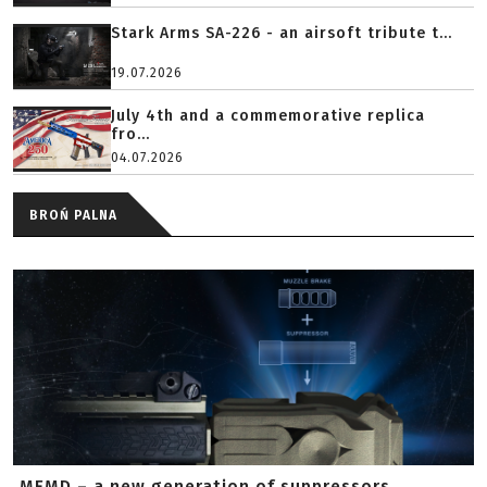
Stark Arms SA-226 - an airsoft tribute t...
19.07.2026
July 4th and a commemorative replica
fro...
04.07.2026
BROŃ PALNA
MFMD – a new generation of suppressors