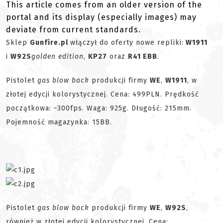
This article comes from an older version of the
portal and its display (especially images) may
deviate from current standards.
Sklep
Gunfire.pl
włączył do oferty nowe repliki:
W1911
i
W92S
golden edition
,
KP27
oraz
R41 EBB
.
Pistolet
gas blow back
produkcji firmy
WE
,
W1911
, w
złotej edycji kolorystycznej. Cena: 499PLN. Prędkość
początkowa: ~300fps. Waga: 925g. Długość: 215mm.
Pojemność magazynka: 15BB.
Pistolet
gas blow back
produkcji firmy
WE
,
W92S
,
również w złotej edycji kolorystycznej. Cena: