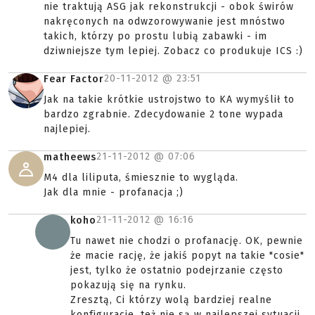
nie traktują ASG jak rekonstrukcji - obok świrów
nakręconych na odwzorowywanie jest mnóstwo
takich, którzy po prostu lubią zabawki - im
dziwniejsze tym lepiej. Zobacz co produkuje ICS :)
20-11-2012 @
23:51
Fear Factor
Jak na takie krótkie ustrojstwo to KA wymyślił to
bardzo zgrabnie. Zdecydowanie 2 tone wypada
najlepiej.
21-11-2012 @
07:06
matheews
M4 dla liliputa, śmiesznie to wygląda.
Jak dla mnie - profanacja ;)
21-11-2012 @
16:16
koho
Tu nawet nie chodzi o profanację. OK, pewnie
że macie rację, że jakiś popyt na takie "cosie"
jest, tylko że ostatnio podejrzanie często
pokazują się na rynku.
Zresztą, Ci którzy wolą bardziej realne
konfiguracje, też nie są w najlepszej sytuacji,