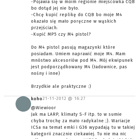
-Pojawia się w moim regionie miejscówka CQB
bo dotąd jej nie było.
-Chcę kupić replikę do CQB bo moje M4
okazało się mało poręczne w wąskich
przejściach.
-Kupić MP5 czy M4 pistol?
Do M4 pistol pasują magazynki które
posiadam. Umiem naprawić moje M4. Mam
mnóstwo akcesoriów pod M4. Mój ekwipunek
jest podporządkowany M4 (ładownice, pas
nośny i inne)
Brzydkie ale praktyczne :)
21-11-2012 @
16:27
koho
@Wiewioor
Jak ma LARP, klimaty S-F itp. to w sumie
chyba trochę za mało radykalne ;). Wariacje
ICSa na temat emki i G36 wypadają tu w takiej
kategorii znacznie ciekawiej. Tu nie ma nic