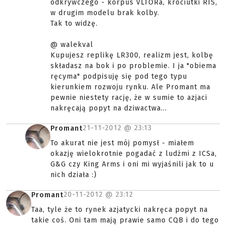
odkrywczego - korpus VLTORa, króciutki RIS,
w drugim modelu brak kolby.
Tak to widzę.
@ walekval
Kupujesz replikę LR300, realizm jest, kolbę
składasz na bok i po problemie. I ja "obiema
ręcyma" podpisuję się pod tego typu
kierunkiem rozwoju rynku. Ale Promant ma
pewnie niestety rację, że w sumie to azjaci
nakręcają popyt na dziwactwa...
21-11-2012 @
23:13
Promant
To akurat nie jest mój pomysł - miałem
okazję wielokrotnie pogadać z ludźmi z ICSa,
G&G czy King Arms i oni mi wyjaśnili jak to u
nich działa :)
20-11-2012 @
23:12
Promant
Taa, tyle że to rynek azjatycki nakręca popyt na
takie coś. Oni tam mają prawie samo CQB i do tego