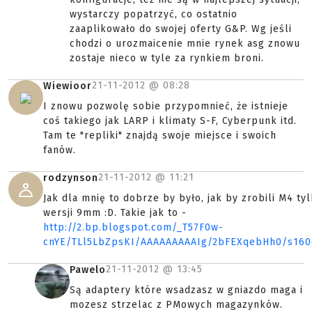
wystarczy popatrzyć, co ostatnio
zaaplikowało do swojej oferty G&P. Wg jeśli
chodzi o urozmaicenie mnie rynek asg znowu
zostaje nieco w tyle za rynkiem broni.
21-11-2012 @
08:28
Wiewioor
I znowu pozwolę sobie przypomnieć, że istnieje
coś takiego jak LARP i klimaty S-F, Cyberpunk itd.
Tam te "repliki" znajdą swoje miejsce i swoich
fanów.
21-11-2012 @
11:21
rodzynson
Jak dla mnię to dobrze by było, jak by zrobili M4 ty
wersji 9mm :D. Takie jak to -
http://2.bp.blogspot.com/_T57F0w-
cnYE/TLl5LbZpsKI/AAAAAAAAAIg/2bFEXqebHh0/s160
21-11-2012 @
13:45
Pawelo
Są adaptery które wsadzasz w gniazdo maga i
mozesz strzelac z PMowych magazynków.