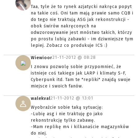
Taa, tyle że to rynek azjatycki nakręca popyt
na takie coś. Oni tam mają prawie samo CQB i
do tego nie traktują ASG jak rekonstrukcji -
obok świrów nakręconych na
odwzorowywanie jest mnóstwo takich, którzy
po prostu lubią zabawki - im dziwniejsze tym
lepiej. Zobacz co produkuje ICS :)
21-11-2012 @
08:28
Wiewioor
I znowu pozwolę sobie przypomnieć, że
istnieje coś takiego jak LARP i klimaty S-F,
Cyberpunk itd. Tam te "repliki" znajdą swoje
miejsce i swoich fanów.
21-11-2012 @
13:01
walekval
Wyobraźcie sobie taką sytuację:
-Lubię asg i nie traktuję go jako
rekonstrukcję tylko zabawę.
-Mam replikę m4 i kilkanaście magazynków
do niej.