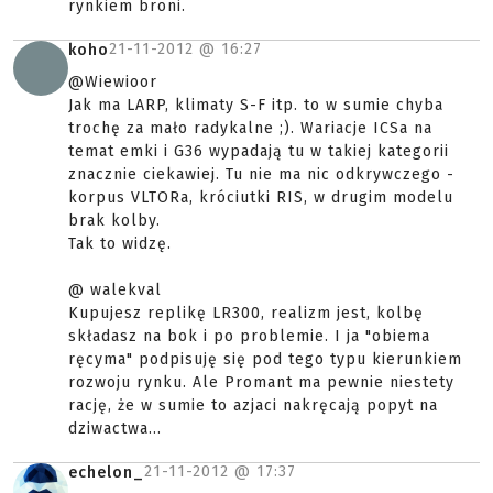
rynkiem broni.
21-11-2012 @
16:27
koho
@Wiewioor
Jak ma LARP, klimaty S-F itp. to w sumie chyba
trochę za mało radykalne ;). Wariacje ICSa na
temat emki i G36 wypadają tu w takiej kategorii
znacznie ciekawiej. Tu nie ma nic odkrywczego -
korpus VLTORa, króciutki RIS, w drugim modelu
brak kolby.
Tak to widzę.
@ walekval
Kupujesz replikę LR300, realizm jest, kolbę
składasz na bok i po problemie. I ja "obiema
ręcyma" podpisuję się pod tego typu kierunkiem
rozwoju rynku. Ale Promant ma pewnie niestety
rację, że w sumie to azjaci nakręcają popyt na
dziwactwa...
21-11-2012 @
17:37
echelon_