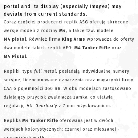
portal and its display (especially images) may
deviate from current standards.
Coraz częściej producenci replik ASG oferują skrócone
wersje modeli z rodziny
M4
, a także tzw. modele
M4
pistol
. Również firma
King Arms
wprowadza do oferty
dwa modele takich replik AEG:
M4 Tanker Rifle
oraz
M4
Pistol
.
Repliki, typu
full metal
, posiadają indywidualne numery
seryjne, licencjonowane oznaczenia oraz magazynki firmy
CAA
o pojemności 360 BB. W obu modelach zastosowano
działający przycisk zwalniacza zamka, co ułatwia
regulację
HU
.
Gearbox'y
z 7 mm łożyskowaniem.
Replika
M4 Tanker Rifle
oferowana jest w dwóch
wersjach kolorystycznych: czarnej oraz mieszanej -
czarny/
dark earth
.