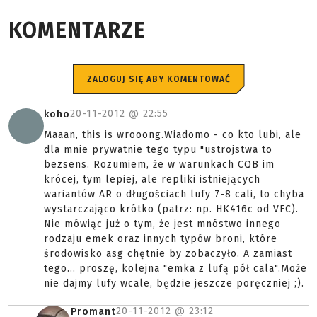
KOMENTARZE
ZALOGUJ SIĘ ABY KOMENTOWAĆ
20-11-2012 @
22:55
koho
Maaan, this is wrooong.Wiadomo - co kto lubi, ale
dla mnie prywatnie tego typu "ustrojstwa to
bezsens. Rozumiem, że w warunkach CQB im
krócej, tym lepiej, ale repliki istniejących
wariantów AR o długościach lufy 7-8 cali, to chyba
wystarczająco krótko (patrz: np. HK416c od VFC).
Nie mówiąc już o tym, że jest mnóstwo innego
rodzaju emek oraz innych typów broni, które
środowisko asg chętnie by zobaczyło. A zamiast
tego... proszę, kolejna "emka z lufą pół cala".Może
nie dajmy lufy wcale, będzie jeszcze poręczniej ;).
20-11-2012 @
23:12
Promant