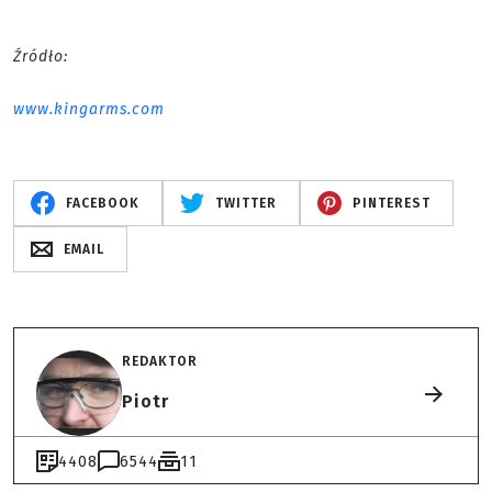
Źródło:
www.kingarms.com
FACEBOOK
TWITTER
PINTEREST
EMAIL
REDAKTOR
Piotr
4408
6544
11