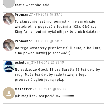
that's what she said
21-11-2012 @
23:13
Promant
To akurat nie jest mój pomysł - miałem okazję
wielokrotnie pogadać z ludźmi z ICSa, G&G czy
King Arms i oni mi wyjaśnili jak to u nich działa :)
21-11-2012 @
23:15
Promant
Do tego wystarczy pistolet z full auto, albo kurz,
a na pewno łatwiej je schować :)
21-11-2012 @
23:19
echelon_
No sądzę, że Glock 18 czy Baretta 93 też dały by
radę. Może też dałoby radę łatwiej z tego
prowadzić ogień jedną ręką.
24-11-2012 @
09:24
Matez1911
Jak mogli tak oszpecić M4 !!!!!!!!!!!!!