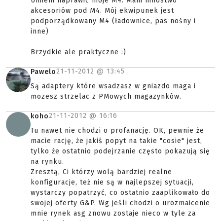
Umiem naprawić moje M4. Mam mnóstwo
akcesoriów pod M4. Mój ekwipunek jest
podporządkowany M4 (ładownice, pas nośny i
inne)
Brzydkie ale praktyczne :)
21-11-2012 @
13:45
Pawelo
Są adaptery które wsadzasz w gniazdo maga i
mozesz strzelac z PMowych magazynków.
21-11-2012 @
16:16
koho
Tu nawet nie chodzi o profanację. OK, pewnie że
macie rację, że jakiś popyt na takie "cosie" jest,
tylko że ostatnio podejrzanie często pokazują się
na rynku.
Zresztą, Ci którzy wolą bardziej realne
konfiguracje, też nie są w najlepszej sytuacji,
wystarczy popatrzyć, co ostatnio zaaplikowało do
swojej oferty G&P. Wg jeśli chodzi o urozmaicenie
mnie rynek asg znowu zostaje nieco w tyle za