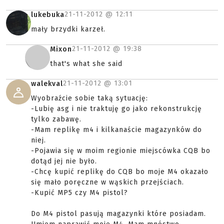
21-11-2012 @
12:11
lukebuka
mały brzydki karzeł.
21-11-2012 @
19:38
Mixon
that's what she said
21-11-2012 @
13:01
walekval
Wyobraźcie sobie taką sytuację:
-Lubię asg i nie traktuję go jako rekonstrukcję
tylko zabawę.
-Mam replikę m4 i kilkanaście magazynków do
niej.
-Pojawia się w moim regionie miejscówka CQB bo
dotąd jej nie było.
-Chcę kupić replikę do CQB bo moje M4 okazało
się mało poręczne w wąskich przejściach.
-Kupić MP5 czy M4 pistol?
Do M4 pistol pasują magazynki które posiadam.