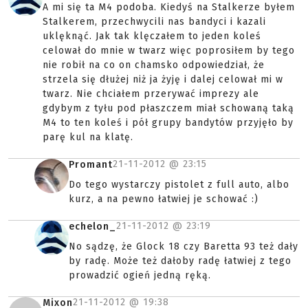
A mi się ta M4 podoba. Kiedyś na Stalkerze byłem
Stalkerem, przechwycili nas bandyci i kazali
uklęknąć. Jak tak klęczałem to jeden koleś
celował do mnie w twarz więc poprosiłem by tego
nie robił na co on chamsko odpowiedział, że
strzela się dłużej niż ja żyję i dalej celował mi w
twarz. Nie chciałem przerywać imprezy ale
gdybym z tyłu pod płaszczem miał schowaną taką
M4 to ten koleś i pół grupy bandytów przyjęło by
parę kul na klatę.
21-11-2012 @
23:15
Promant
Do tego wystarczy pistolet z full auto, albo
kurz, a na pewno łatwiej je schować :)
21-11-2012 @
23:19
echelon_
No sądzę, że Glock 18 czy Baretta 93 też dały
by radę. Może też dałoby radę łatwiej z tego
prowadzić ogień jedną ręką.
21-11-2012 @
19:38
Mixon