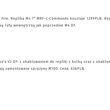
p Fire. Replika M4 7" MRF-C-Commando kosztuje 1299PLN. Re
wą lufę wewnętrzną jak poprzednie M4 DF.
ox'a V2 DF: z okablowaniem do repliki z kolbą oraz z okabl
ają zamontowane sprężyny M100. Cena: 636PLN.