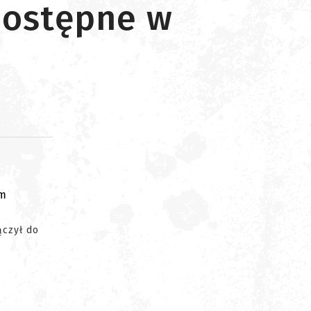
 dostępne w
om
ączył do