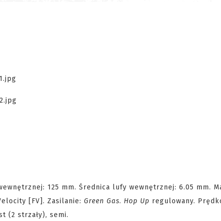
wewnętrznej: 125 mm. Średnica lufy wewnętrznej: 6.05 mm. Ma
locity [FV]. Zasilanie:
Green Gas
.
Hop Up
regulowany. Prędk
 (2 strzały), semi.