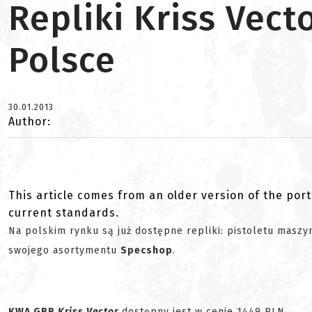
Repliki Kriss Vec
Polsce
30.01.2013
Author:
This article comes from an older version of the port
current standards.
Na polskim rynku są już dostępne repliki: pistoletu masz
swojego asortymentu
Specshop
.
KWA GBB
Kriss
Vector
dostępny jest w cenie 1449 PLN.