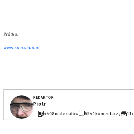
Źródło:
www.specshop.pl
REDAKTOR
Piotr
4408
materiałów
6544
komentarzy
11