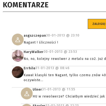
KOMENTARZE
ZALOGUJ
30-01-2013 @
23:10
asgszczepan
Nagant ! śliczności !
30-01-2013 @
23:53
HaryWalker
No, no, kolejny rewolwer z metalu na co2. Już 
31-01-2013 @
08:46
Errhile
Kawał klasyki ten Nagant, tylko czemu znów 40
oczywiste...
31-01-2013 @
11:55
Ulner
HU w rewolwerze? Chciałbym wiedzieć jak m
31-01-2013 @
12:23
Skayler