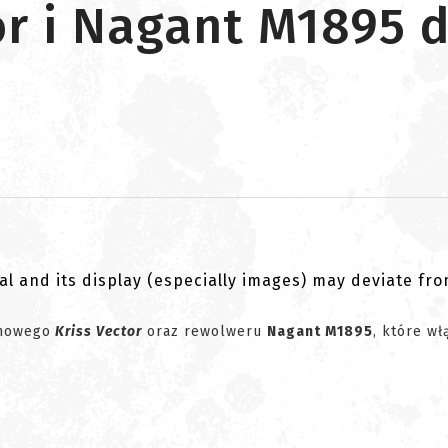
tor i Nagant M1895
al and its display (especially images) may deviate fr
ynowego
Kriss Vector
oraz rewolweru
Nagant M1895
, które wł