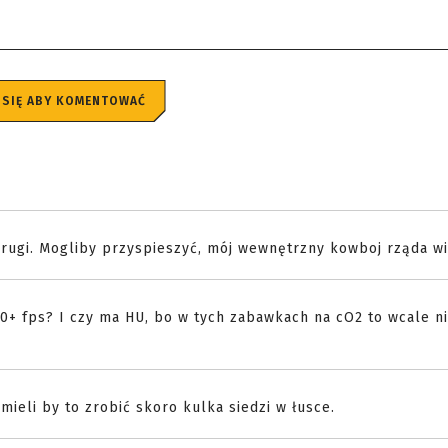
 SIĘ ABY KOMENTOWAĆ
drugi. Mogliby przyspieszyć, mój wewnętrzny kowboj rząda wi
0+ fps? I czy ma HU, bo w tych zabawkach na cO2 to wcale ni
ieli by to zrobić skoro kulka siedzi w łusce.