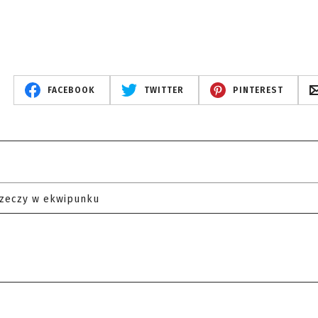
FACEBOOK
TWITTER
PINTEREST
rzeczy w ekwipunku