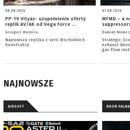
08.08.2026
07.08.2026
PP-19 Vityaz- uzupełnienie oferty
MFMD – a n
replik AV/AK od Vega Force ...
suppressor
Grzegorz Woźnica
Damian Niemc
Najnowsza replika z serii Wschodnich
Strategic Sc
Konstrukcji
exhaust devi
gas flow inst
NAJNOWSZE
AIRSOFT
BROŃ PALNA