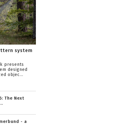
attern system
s
ik presents
tem designed
ed objec...
6: The Next
..
mmerbund - a