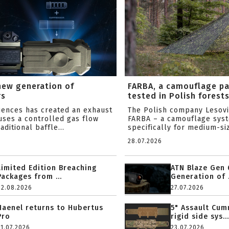
new generation of
FARBA, a camouflage p
rs
tested in Polish forest
ciences has created an exhaust
The Polish company Lesov
uses a controlled gas flow
FARBA – a camouflage sys
aditional baffle...
specifically for medium-siz
28.07.2026
Limited Edition Breaching
ATN Blaze Gen 
Packages from ...
Generation of .
02.08.2026
27.07.2026
Haenel returns to Hubertus
5" Assault Cu
Pro
rigid side sys...
31.07.2026
23.07.2026