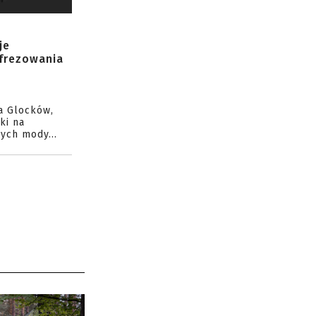
je
 frezowania
a Glocków,
ki na
ych mody...