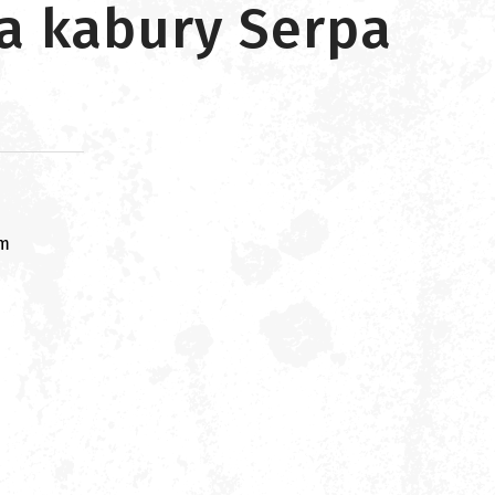
ła kabury Serpa
om