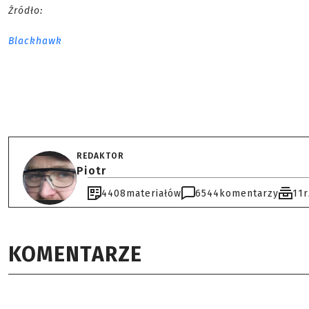
Źródło:
Blackhawk
REDAKTOR
Piotr
4408
materiałów
6544
komentarzy
11
KOMENTARZE