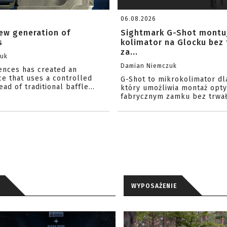
06.08.2026
ew generation of
Sightmark G-Shot montu
s
kolimator na Glocku bez
za...
zuk
Damian Niemczuk
iences has created an
ce that uses a controlled
G-Shot to mikrokolimator dl
ead of traditional baffle...
który umożliwia montaż opty
fabrycznym zamku bez trwał
WYPOSAŻENIE