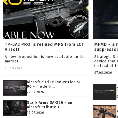
TP-5A2 PRO, a refined MP5 from LCT
MFMD – a 
Airsoft
suppresso
A new proposition is now available on the
Strategic S
market.
device that 
instead of tr
03.08.2026
07.08.2026
Airsoft Strike Industries SI-
90 - modern...
22.07.2026
Stark Arms SA-226 - an
airsoft tribute t...
19.07.2026