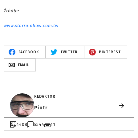
Źródło:
www.starrainbow.com.tw
FACEBOOK
TWITTER
PINTEREST
EMAIL
REDAKTOR
Piotr
4408
6544
11