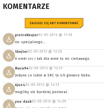
KOMENTARZE
ZALOGUJ SIĘ ABY KOMENTOWAĆ
02-05-2012 @
11:16
piotrekbajor
nic specjalnego...
02-05-2012 @
12:20
Skejter
A emki src i tak dla mnie to nic ciekawego.
02-05-2012 @
12:31
Maza94
Jedyne co lubie w SRC to ich głowice tłoka.
02-05-2012 @
14:13
Aju44
mogliby sie bardziej postarać.
02-05-2012 @
14:39
you-dash