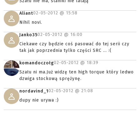
Szału nie ma, staniki nie latają
02-05-2012 @
15:58
Aliant
Nihil novi.
02-05-2012 @
16:00
Janko35
Ciekawe czy będzie coś pasować do tej serii czy
tak jak poprzednia tylko części SRC ... :(
02-05-2012 @
18:39
komandoczołg
Szału ni ma.Już widzę ten high torque który ledwo
dzwiga stockową sprężynę.
02-05-2012 @
21:08
nordavind_1
dupy nie urywa :)