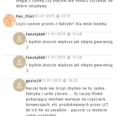
biegaj z cymką czy bojcem ale skończ szczekać na
dobre inicjatywy.
10-01-2015 @
22:15
Pan_Flint
Czyli custom prosto z fabryki? Dla mnie bomba.
11-01-2015 @
12:48
FanatykAK
I będzie jeszcze większa jak objęta gwarancją
;)
11-01-2015 @
12:48
FanatykAK
I będzie jeszcze większa jak objęta gwarancją
;)
11-01-2015 @
16:35
guzio29
Raczej bym nie liczył zbytnio na to. Jedna
fabryka i setki zleceń..... To raczej filmik
pokazujący możliwe wariacje na częściach,
konwersjach, etc produkowanych przez LCT
do ich AK na zasadzie - paczcie co możecie
sobie poskładać ....