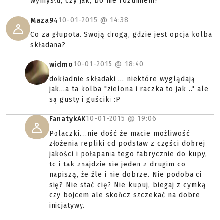
wymysłu, czy jak, bo nie rozumiem?
10-01-2015 @
14:38
Maza94
Co za głupota. Swoją drogą, gdzie jest opcja kolba
składana?
10-01-2015 @
18:40
widmo
dokładnie składaki ... niektóre wyglądają
jak...a ta kolba "zielona i raczka to jak .." ale
są gusty i guściki :P
10-01-2015 @
19:06
FanatykAK
Polaczki....nie dość że macie możliwość
złożenia repliki od podstaw z części dobrej
jakości i połapania tego fabrycznie do kupy,
to i tak znajdzie sie jeden z drugim co
napiszą, że źle i nie dobrze. Nie podoba ci
się? Nie stać cię? Nie kupuj, biegaj z cymką
czy bojcem ale skończ szczekać na dobre
inicjatywy.