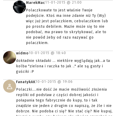
11-01-2015 @
21:00
MarekMac
Polaczkowate to jest właśnie Twoje
podejście. Ktoś ma inne zdanie niż Ty (Wy)
więc już jest polaczkiem, cebulaczkiem lub
po prostu debilem. Mazie może się to nie
podobać, ma prawo to skrytykować, ale to
nie powód żeby od razu nazywać go
polaczkiem.
10-01-2015 @
18:40
widmo
dokładnie składaki ... niektóre wyglądają jak...a ta
kolba "zielona i raczka to jak .." ale są gusty i
guściki :P
10-01-2015 @
19:06
FanatykAK
Polaczki....nie dość że macie możliwość złożenia
repliki od podstaw z części dobrej jakości i
połapania tego fabrycznie do kupy, to i tak
znajdzie sie jeden z drugim co napiszą, że źle i nie
dobrze. Nie podoba ci się? Nie stać cię? Nie kupuj,