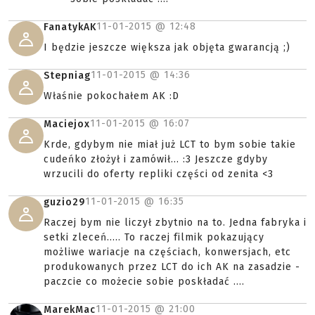
11-01-2015 @
12:48
FanatykAK
I będzie jeszcze większa jak objęta gwarancją ;)
11-01-2015 @
14:36
Stepniag
Właśnie pokochałem AK :D
11-01-2015 @
16:07
Maciejox
Krde, gdybym nie miał już LCT to bym sobie takie
cudeńko złożył i zamówił... :3 Jeszcze gdyby
wrzucili do oferty repliki części od zenita <3
11-01-2015 @
16:35
guzio29
Raczej bym nie liczył zbytnio na to. Jedna fabryka i
setki zleceń..... To raczej filmik pokazujący
możliwe wariacje na częściach, konwersjach, etc
produkowanych przez LCT do ich AK na zasadzie -
paczcie co możecie sobie poskładać ....
11-01-2015 @
21:00
MarekMac