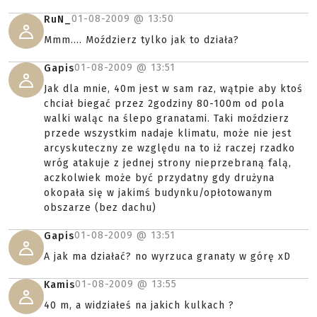
01-08-2009 @
13:50
RuN_
Mmm.... Moździerz tylko jak to działa?
01-08-2009 @
13:51
Gapis
Jak dla mnie, 40m jest w sam raz, wątpie aby ktoś
chciał biegać przez 2godziny 80-100m od pola
walki waląc na ślepo granatami. Taki moździerz
przede wszystkim nadaje klimatu, może nie jest
arcyskuteczny ze względu na to iż raczej rzadko
wróg atakuje z jednej strony nieprzebraną falą,
aczkolwiek może być przydatny gdy drużyna
okopała się w jakimś budynku/opłotowanym
obszarze (bez dachu)
01-08-2009 @
13:51
Gapis
A jak ma działać? no wyrzuca granaty w górę xD
01-08-2009 @
13:55
Kamis
40 m, a widziałeś na jakich kulkach ?