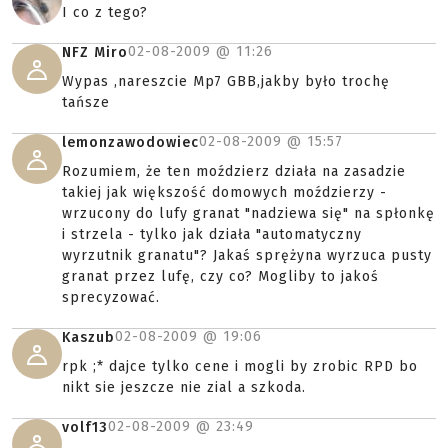
I co z tego?
02-08-2009 @
11:26
NFZ Miro
Wypas ,nareszcie Mp7 GBB,jakby było trochę
tańsze
02-08-2009 @
15:57
lemonzawodowiec
Rozumiem, że ten moździerz działa na zasadzie
takiej jak większość domowych moździerzy -
wrzucony do lufy granat "nadziewa się" na spłonkę
i strzela - tylko jak działa "automatyczny
wyrzutnik granatu"? Jakaś sprężyna wyrzuca pusty
granat przez lufę, czy co? Mogliby to jakoś
sprecyzować.
02-08-2009 @
19:06
Kaszub
rpk ;* dajce tylko cene i mogli by zrobic RPD bo
nikt sie jeszcze nie zial a szkoda.
02-08-2009 @
23:49
volf13