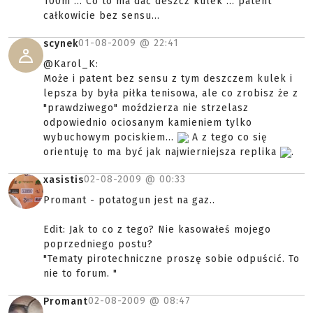
100m ... Co to ma dać deszcz kulek ... patent
całkowicie bez sensu...
01-08-2009 @
22:41
scynek
@Karol_K:
Może i patent bez sensu z tym deszczem kulek i
lepsza by była piłka tenisowa, ale co zrobisz że z
"prawdziwego" moździerza nie strzelasz
odpowiednio ociosanym kamieniem tylko
wybuchowym pociskiem...
A z tego co się
orientuję to ma być jak najwierniejsza replika
.
02-08-2009 @
00:33
xasistis
Promant - potatogun jest na gaz..
Edit: Jak to co z tego? Nie kasowałeś mojego
poprzedniego postu?
"Tematy pirotechniczne proszę sobie odpuścić. To
nie to forum. "
02-08-2009 @
08:47
Promant