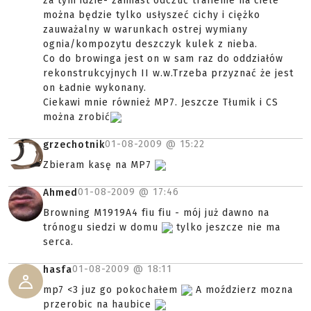
za tym idzie- zamiast odczuć trafienie na ciele
można będzie tylko usłyszeć cichy i ciężko
zauważalny w warunkach ostrej wymiany
ognia/kompozytu deszczyk kulek z nieba.
Co do browinga jest on w sam raz do oddziałów
rekonstrukcyjnych II w.w.Trzeba przyznać że jest
on Ładnie wykonany.
Ciekawi mnie również MP7. Jeszcze Tłumik i CS
można zrobić
01-08-2009 @
15:22
grzechotnik
Zbieram kasę na MP7
01-08-2009 @
17:46
Ahmed
Browning M1919A4 fiu fiu - mój już dawno na
trónogu siedzi w domu
tylko jeszcze nie ma
serca.
01-08-2009 @
18:11
hasfa
mp7 <3 juz go pokochałem
A moździerz mozna
przerobic na haubice