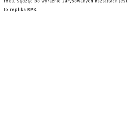
roku. Sądząc po wyraźnie zarysowanych kształtach jest
to replika
RPK
.