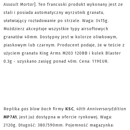
Assault Mortar
]. Ten francuski produkt wykonany jest ze
stali i posiada automatyczny wyrzutnik granatu,
ułatwiający rozładowanie po strzale. Waga: 3415g.
Moździerz akceptuje wszystkie typy airsoftowych
granatów 40mm. Dostępny jest w kolorze oliwkowym,
piaskowym lub czarnym. Producent podaje, że w teście z
użyciem granatu King Arms M203 120BB i kulek Blaster
0.3g - uzyskano zasięg ponad 40m. Cena: 119EUR.
Replika
gas blow back
firmy
KSC
,
40th Anniversary
Edition
MP7A1
, jest już dostępna w ofercie rynkowej. Waga:
2120g. Długość: 380/590mm. Pojemność magazynka: