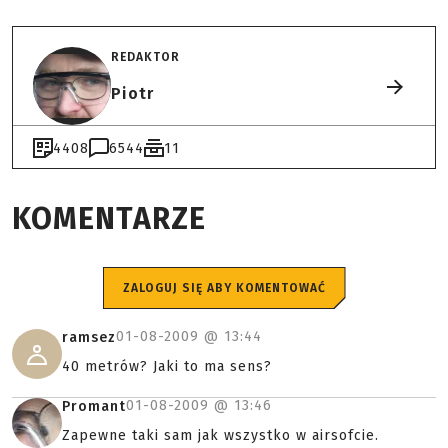
REDAKTOR
Piotr
4408
6544
11
KOMENTARZE
ZALOGUJ SIĘ ABY KOMENTOWAĆ
01-08-2009 @
13:44
ramsez
40 metrów? Jaki to ma sens?
01-08-2009 @
13:46
Promant
Zapewne taki sam jak wszystko w airsofcie.