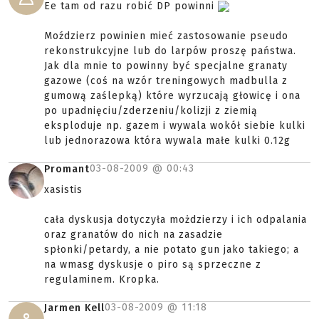
Ee tam od razu robić DP powinni
Moździerz powinien mieć zastosowanie pseudo
rekonstrukcyjne lub do larpów proszę państwa.
Jak dla mnie to powinny być specjalne granaty
gazowe (coś na wzór treningowych madbulla z
gumową zaślepką) które wyrzucają głowicę i ona
po upadnięciu/zderzeniu/kolizji z ziemią
eksploduje np. gazem i wywala wokół siebie kulki
lub jednorazowa która wywala małe kulki 0.12g
03-08-2009 @
00:43
Promant
xasistis
cała dyskusja dotyczyła możdzierzy i ich odpalania
oraz granatów do nich na zasadzie
spłonki/petardy, a nie potato gun jako takiego; a
na wmasg dyskusje o piro są sprzeczne z
regulaminem. Kropka.
03-08-2009 @
11:18
Jarmen Kell