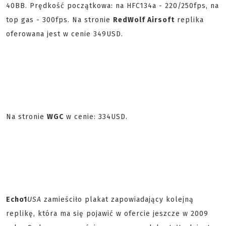
40BB. Prędkość początkowa: na HFC134a - 220/250fps, na
top gas - 300fps. Na stronie
RedWolf Airsoft
replika
oferowana jest w cenie 349USD.
Na stronie
WGC
w cenie: 334USD.
Echo1
USA
zamieściło plakat zapowiadający kolejną
replikę, która ma się pojawić w ofercie jeszcze w 2009