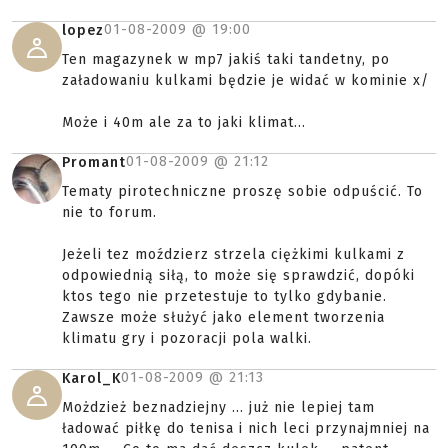
01-08-2009 @
19:00
lopez
Ten magazynek w mp7 jakiś taki tandetny, po
załadowaniu kulkami będzie je widać w kominie x/
Może i 40m ale za to jaki klimat...
01-08-2009 @
21:12
Promant
Tematy pirotechniczne proszę sobie odpuścić. To
nie to forum.
Jeżeli tez moździerz strzela ciężkimi kulkami z
odpowiednią siłą, to może się sprawdzić, dopóki
ktos tego nie przetestuje to tylko gdybanie.
Zawsze może służyć jako element tworzenia
klimatu gry i pozoracji pola walki.
01-08-2009 @
21:13
Karol_K
Możdzież beznadziejny ... już nie lepiej tam
ładować piłkę do tenisa i nich leci przynajmniej na