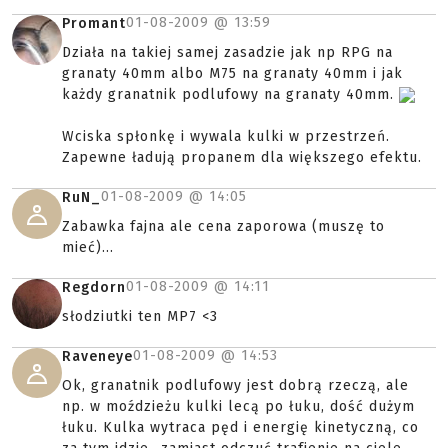
01-08-2009 @
13:59
Promant
Działa na takiej samej zasadzie jak np RPG na
granaty 40mm albo M75 na granaty 40mm i jak
każdy granatnik podlufowy na granaty 40mm.
Wciska spłonkę i wywala kulki w przestrzeń.
Zapewne ładują propanem dla większego efektu.
01-08-2009 @
14:05
RuN_
Zabawka fajna ale cena zaporowa (muszę to
mieć)...
01-08-2009 @
14:11
Regdorn
słodziutki ten MP7 <3
01-08-2009 @
14:53
Raveneye
Ok, granatnik podlufowy jest dobrą rzeczą, ale
np. w moździeżu kulki lecą po łuku, dość dużym
łuku. Kulka wytraca pęd i energię kinetyczną, co