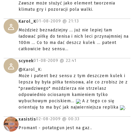
Zawsze może służyć jako element tworzenia
klimatu gry i pozoracji pola walki.
01-08-2009 @
21:13
Karol_K
Możdzież beznadziejny ... już nie lepiej tam
ładować piłkę do tenisa i nich leci przynajmniej na
100m ... Co to ma dać deszcz kulek ... patent
całkowicie bez sensu...
01-08-2009 @
22:41
scynek
@Karol_K:
Może i patent bez sensu z tym deszczem kulek i
lepsza by była piłka tenisowa, ale co zrobisz że z
"prawdziwego" moździerza nie strzelasz
odpowiednio ociosanym kamieniem tylko
wybuchowym pociskiem...
A z tego co się
orientuję to ma być jak najwierniejsza replika
.
02-08-2009 @
00:33
xasistis
Promant - potatogun jest na gaz..