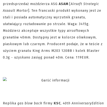
przedsprzedaż moździerza ASG
ASAM
[
Airsoft Strategic
Assault Mortar
]. Ten francuski produkt wykonany jest ze
stali i posiada automatyczny wyrzutnik granatu,
ułatwiający rozładowanie po strzale. Waga: 3415g.
Moździerz akceptuje wszystkie typy airsoftowych
granatów 40mm. Dostępny jest w kolorze oliwkowym,
piaskowym lub czarnym. Producent podaje, że w teście z
użyciem granatu King Arms M203 120BB i kulek Blaster
0.3g - uzyskano zasięg ponad 40m. Cena: 119EUR.
Replika
gas blow back
firmy
KSC
,
40th Anniversary
Edition