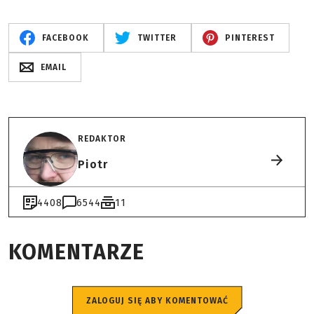
FACEBOOK
TWITTER
PINTEREST
EMAIL
REDAKTOR
Piotr
4408
6544
11
KOMENTARZE
ZALOGUJ SIĘ ABY KOMENTOWAĆ