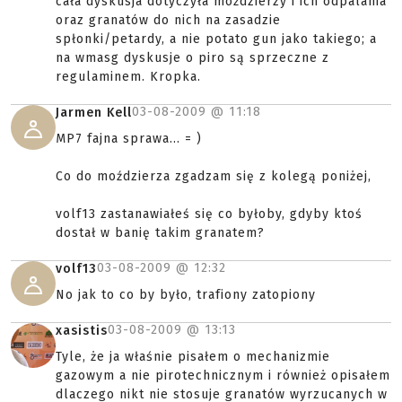
cała dyskusja dotyczyła możdzierzy i ich odpalania
oraz granatów do nich na zasadzie
spłonki/petardy, a nie potato gun jako takiego; a
na wmasg dyskusje o piro są sprzeczne z
regulaminem. Kropka.
03-08-2009 @
11:18
Jarmen Kell
MP7 fajna sprawa... = )
Co do moździerza zgadzam się z kolegą poniżej,
volf13 zastanawiałeś się co byłoby, gdyby ktoś
dostał w banię takim granatem?
03-08-2009 @
12:32
volf13
No jak to co by było, trafiony zatopiony
03-08-2009 @
13:13
xasistis
Tyle, że ja właśnie pisałem o mechanizmie
gazowym a nie pirotechnicznym i również opisałem
dlaczego nikt nie stosuje granatów wyrzucanych w