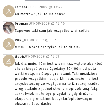
01-08-2009 @
13:44
ramsez
40 metrów? Jaki to ma sens?
01-08-2009 @
13:46
Promant
Zapewne taki sam jak wszystko w airsofcie.
01-08-2009 @
13:50
RuN_
Mmm.... Moździerz tylko jak to działa?
01-08-2009 @
13:51
Gapis
Jak dla mnie, 40m jest w sam raz, wątpie aby ktoś
chciał biegać przez 2godziny 80-100m od pola
walki waląc na ślepo granatami. Taki moździerz
przede wszystkim nadaje klimatu, może nie jest
arcyskuteczny ze względu na to iż raczej rzadko
wróg atakuje z jednej strony nieprzebraną falą,
aczkolwiek może być przydatny gdy drużyna
okopała się w jakimś budynku/opłotowanym
obszarze (bez dachu)