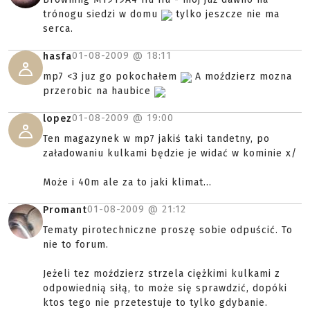
trónogu siedzi w domu
tylko jeszcze nie ma
serca.
01-08-2009 @
18:11
hasfa
mp7 <3 juz go pokochałem
A moździerz mozna
przerobic na haubice
01-08-2009 @
19:00
lopez
Ten magazynek w mp7 jakiś taki tandetny, po
załadowaniu kulkami będzie je widać w kominie x/
Może i 40m ale za to jaki klimat...
01-08-2009 @
21:12
Promant
Tematy pirotechniczne proszę sobie odpuścić. To
nie to forum.
Jeżeli tez moździerz strzela ciężkimi kulkami z
odpowiednią siłą, to może się sprawdzić, dopóki
ktos tego nie przetestuje to tylko gdybanie.