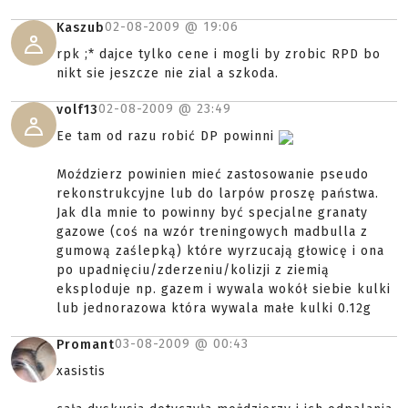
02-08-2009 @
19:06
Kaszub
rpk ;* dajce tylko cene i mogli by zrobic RPD bo
nikt sie jeszcze nie zial a szkoda.
02-08-2009 @
23:49
volf13
Ee tam od razu robić DP powinni
Moździerz powinien mieć zastosowanie pseudo
rekonstrukcyjne lub do larpów proszę państwa.
Jak dla mnie to powinny być specjalne granaty
gazowe (coś na wzór treningowych madbulla z
gumową zaślepką) które wyrzucają głowicę i ona
po upadnięciu/zderzeniu/kolizji z ziemią
eksploduje np. gazem i wywala wokół siebie kulki
lub jednorazowa która wywala małe kulki 0.12g
03-08-2009 @
00:43
Promant
xasistis