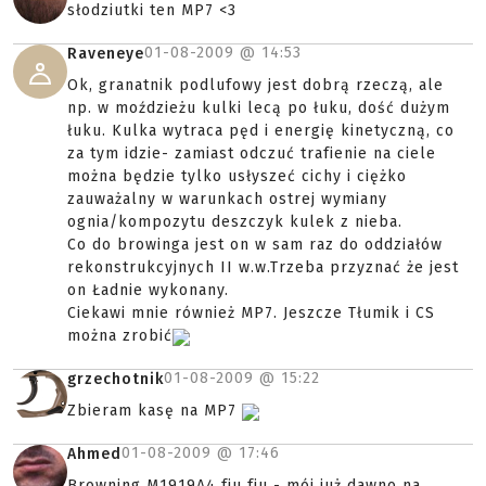
słodziutki ten MP7 <3
01-08-2009 @
14:53
Raveneye
Ok, granatnik podlufowy jest dobrą rzeczą, ale
np. w moździeżu kulki lecą po łuku, dość dużym
łuku. Kulka wytraca pęd i energię kinetyczną, co
za tym idzie- zamiast odczuć trafienie na ciele
można będzie tylko usłyszeć cichy i ciężko
zauważalny w warunkach ostrej wymiany
ognia/kompozytu deszczyk kulek z nieba.
Co do browinga jest on w sam raz do oddziałów
rekonstrukcyjnych II w.w.Trzeba przyznać że jest
on Ładnie wykonany.
Ciekawi mnie również MP7. Jeszcze Tłumik i CS
można zrobić
01-08-2009 @
15:22
grzechotnik
Zbieram kasę na MP7
01-08-2009 @
17:46
Ahmed
Browning M1919A4 fiu fiu - mój już dawno na