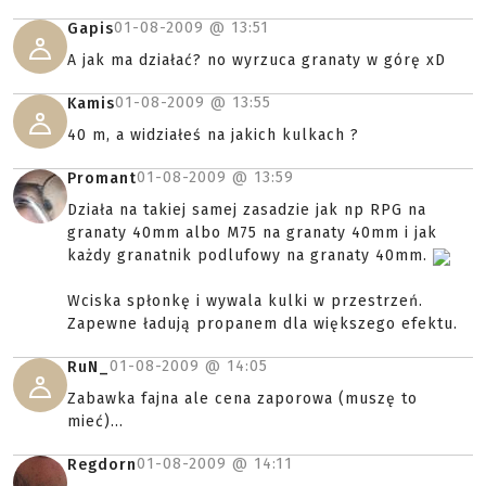
01-08-2009 @
13:51
Gapis
A jak ma działać? no wyrzuca granaty w górę xD
01-08-2009 @
13:55
Kamis
40 m, a widziałeś na jakich kulkach ?
01-08-2009 @
13:59
Promant
Działa na takiej samej zasadzie jak np RPG na
granaty 40mm albo M75 na granaty 40mm i jak
każdy granatnik podlufowy na granaty 40mm.
Wciska spłonkę i wywala kulki w przestrzeń.
Zapewne ładują propanem dla większego efektu.
01-08-2009 @
14:05
RuN_
Zabawka fajna ale cena zaporowa (muszę to
mieć)...
01-08-2009 @
14:11
Regdorn