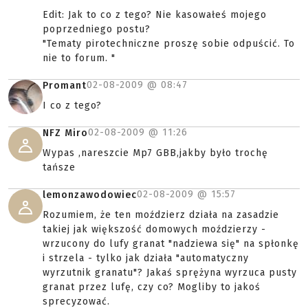
Edit: Jak to co z tego? Nie kasowałeś mojego
poprzedniego postu?
"Tematy pirotechniczne proszę sobie odpuścić. To
nie to forum. "
02-08-2009 @
08:47
Promant
I co z tego?
02-08-2009 @
11:26
NFZ Miro
Wypas ,nareszcie Mp7 GBB,jakby było trochę
tańsze
02-08-2009 @
15:57
lemonzawodowiec
Rozumiem, że ten moździerz działa na zasadzie
takiej jak większość domowych moździerzy -
wrzucony do lufy granat "nadziewa się" na spłonkę
i strzela - tylko jak działa "automatyczny
wyrzutnik granatu"? Jakaś sprężyna wyrzuca pusty
granat przez lufę, czy co? Mogliby to jakoś
sprecyzować.