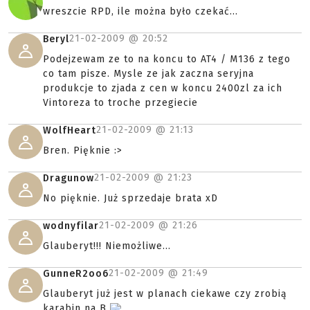
wreszcie RPD, ile można było czekać...
21-02-2009 @
20:52
Beryl
Podejzewam ze to na koncu to AT4 / M136 z tego
co tam pisze. Mysle ze jak zaczna seryjna
produkcje to zjada z cen w koncu 2400zl za ich
Vintoreza to troche przegiecie
21-02-2009 @
21:13
WolfHeart
Bren. Pięknie :>
21-02-2009 @
21:23
Dragunow
No pięknie. Już sprzedaje brata xD
21-02-2009 @
21:26
wodnyfilar
Glauberyt!!! Niemożliwe...
21-02-2009 @
21:49
GunneR2oo6
Glauberyt już jest w planach ciekawe czy zrobią
karabin na B