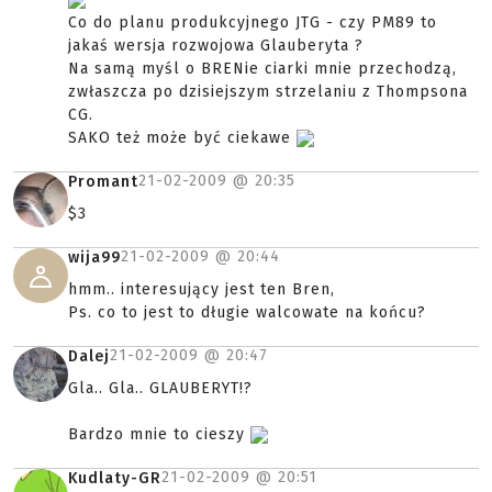
Co do planu produkcyjnego JTG - czy PM89 to
jakaś wersja rozwojowa Glauberyta ?
Na samą myśl o BRENie ciarki mnie przechodzą,
zwłaszcza po dzisiejszym strzelaniu z Thompsona
CG.
SAKO też może być ciekawe
21-02-2009 @
20:35
Promant
$3
21-02-2009 @
20:44
wija99
hmm.. interesujący jest ten Bren,
Ps. co to jest to długie walcowate na końcu?
21-02-2009 @
20:47
Dalej
Gla.. Gla.. GLAUBERYT!?
Bardzo mnie to cieszy
21-02-2009 @
20:51
Kudlaty-GR