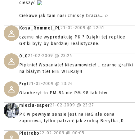
cieszyć
Ciekawe jak tam nasi chińscy bracia... :>
21-02-2009 @
22:51
Kosa_Rommel_PL
czemu nie wyprodukują PK ? Dzięki tej replice
GR'ki były by bardziej realistyczne.
21-02-2009 @
23:24
0L0
Pięknie! Wspaniale! Niesamowicie! ...czarne grafiki
na białym tle! NIE WIERZĘ!!!
21-02-2009 @
23:24
Fryt
Glauberyt to PM-84 nie PM-98 tak btw
21-02-2009 @
23:27
mieciu-saper
PK w pewnym sensie jest na HaG ale cena
zaporowa, tylko patrzeć jak zrobią Berylka ;D
22-02-2009 @
00:05
Pietroko