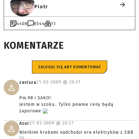
Piotr
4408
6544
11
KOMENTARZE
ZALOGUJ SIĘ ABY KOMENTOWAĆ
21-02-2009 @
20:21
zavisza
Pm.98 i SAKO!
Jestem w szoku.. Tylko pewnie ceny będą
zaporowe
21-02-2009 @
20:27
Azur
Wielkimi krokami nadchodzi era elektryków z EBB