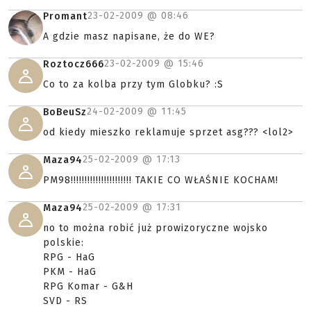
23-02-2009 @
08:46
Promant
A gdzie masz napisane, że do WE?
23-02-2009 @
15:46
Roztocz666
Co to za kolba przy tym Globku? :S
24-02-2009 @
11:45
BoBeuSz
od kiedy mieszko reklamuje sprzet asg??? <lol2>
25-02-2009 @
17:13
Maza94
PM98!!!!!!!!!!!!!!!!!!!!!! TAKIE CO WŁAŚNIE KOCHAM!
25-02-2009 @
17:31
Maza94
no to można robić już prowizoryczne wojsko
polskie:
RPG - HaG
PKM - HaG
RPG Komar - G&H
SVD - RS