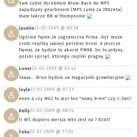
Sam sobie dorobiłem Blow-Back do MP5
napędzany gearboxem (MP5 cyma za 280zeta)
mam takrze BB w thompsonie
22-02-2009 @
00:38
javelin
Ogólnie fajnie że zagraniczna firma -być może-
zrobi replikę jakiejś polskiej broni. A jeszcze
fajniej, że będzie to akurat PM98, bo to jedyny
polski sprzęt, którego repliki pragnę
22-02-2009 @
03:42
Loner
Taaaa... Bren będzie na magazynki grawitacyjne
22-02-2009 @
07:21
loyle
eeee a czy Mk2 to jest ten "nowy bren" czy z 2wś?
22-02-2009 @
08:14
Kelly
II WŚ dopiero wersja mk4 jest na 7.62x51
22-02-2009 @
11:02
Foka