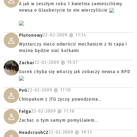
A jak w zeszłym roku 1 kwietnia zamieściliśmy
newsa o Glauberycie to nie wierzyliście
22-02-2009 @
11:14
Plutonowy
Wystarczy nieco odwrócić mechanizm z hi capa i
można będzie siać kulkami
22-02-2009 @
15:57
Zachar
Gurek chyba się wkurzy jak zobaczy newsa o RPD
22-02-2009 @
17:10
PvG
Chłopakom z JTG życzę powodzenia...
22-02-2009 @
17:16
Felga
Zachar, o tym samym pomyślałem...
22-02-2009 @
19:12
HeadcrushCZ