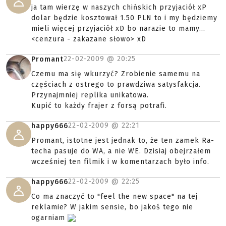
ja tam wierzę w naszych chińskich przyjaciół xP
dolar będzie kosztował 1.50 PLN to i my będziemy
mieli więcej przyjaciół xD bo narazie to mamy...
<cenzura - zakazane słowo> xD
22-02-2009 @
20:25
Promant
Czemu ma się wkurzyć? Zrobienie samemu na
częściach z ostrego to prawdziwa satysfakcja.
Przynajmniej replika unikatowa.
Kupić to każdy frajer z forsą potrafi.
22-02-2009 @
22:21
happy666
Promant, istotne jest jednak to, że ten zamek Ra-
techa pasuje do WA, a nie WE. Dzisiaj obejrzałem
wcześniej ten filmik i w komentarzach było info.
22-02-2009 @
22:25
happy666
Co ma znaczyć to "feel the new space" na tej
reklamie? W jakim sensie, bo jakoś tego nie
ogarniam