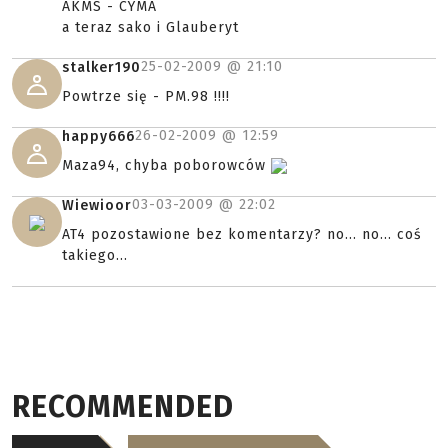
AKMS - CYMA
a teraz sako i Glauberyt
25-02-2009 @
21:10
stalker190
Powtrze się - PM.98 !!!!
26-02-2009 @
12:59
happy666
Maza94, chyba poborowców
03-03-2009 @
22:02
Wiewioor
AT4 pozostawione bez komentarzy? no... no... coś
takiego...
RECOMMENDED