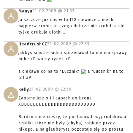
21-02-2009 @
21:53
Manyu
Ja szczeze juz cos w to JTG niewieze... niech
najpierw zrobia to czego dobrze nie zrobili a nie
tylko drukuja ulotki....
21-02-2009 @
22:33
HeadcrushCZ
jakbyś siostre ładną sprzedawał to nie ma sprawy
hehe xD wolny rynek xD
a ciekawe co na to "Łucznik"
a "Łucznik" na to
lol xP
21-02-2009 @
22:50
Kelly
Zapomnijcie o Hi capach do brena
XDDDDDDDDDDDDDDDDDDDDDDDDD
Bardzo mnie cieszy, że postanowili wyprodukować
repliki które nie były (chyba) robione przez
nikogo, a na glauberyta pozostaje się po prostu