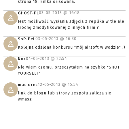
strona 18, Emka orisowana.
03-05-2013 @
16:18
GHOST-PL
Jest możliwość wysłania zdjęcia z replika w tle ale
trochę zmodyfikowanej z innych firm ?
03-05-2013 @
16:30
SoP-PeL
Kolejna odsłona konkursu "mój airsoft w wodzie" :)
04-05-2013 @
22:54
Nox
Nie wiem czemu, przeczytałem na szybko "SHOT
YOURSELF"
12-05-2013 @
15:54
maciorec
link do blogu lub strony zespołu zalicza sie
wmasg