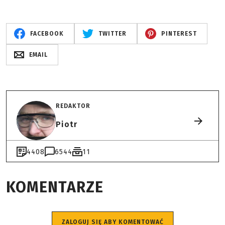
FACEBOOK
TWITTER
PINTEREST
EMAIL
REDAKTOR
Piotr
4408
6544
11
KOMENTARZE
ZALOGUJ SIĘ ABY KOMENTOWAĆ