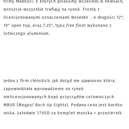
firmy Madbull, o których pisaliśmy wcześniej w newsach,
wreszcie wszystkie trafiają na rynek. Fronty z
licencjonowanymi oznaczeniami
Noveske
, o długości
12",
10" open top,
oraz
7.25",
typu
free float
wykonano z
lotniczego aluminium.
Jedna z firm chińskich, jak dotąd nie ujawniono która,
zapowiedziała wprowadzenie na rynek
nielicencjonowanych kopii przyrządów celowniczych
MBUS (
Magpul Back Up Sights
). Podana cena jest bardzo
niska, zaledwie 17USD za komplet muszka + przeziernik.