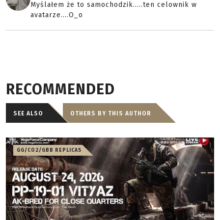
Myślałem że to samochodzik.....ten celownik w
avatarze....O_o
RECOMMENDED
SEE ALSO
OTHERS BY THIS AUTHOR
GG/CO2/GBB REPLICAS