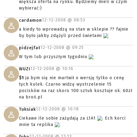
większa oferta na rynku. Będziemy mieli w czym
wybierać:)
12-12-2008 @
08:53
cardamon
a kiedy to wprowadzą na stan w sklepie ?? fajnie
by było jakby zdążyli przed świetami
12-12-2008 @
09:25
pidzejfat
W tym lub przyszłym tygodniu
12-12-2008 @
10:16
WUZI
$1
ja bym się nie martwił o wersję tylko o cenę
tych kulek. Czarno widzę wystrzelenie 15
pocisków na raz skoro 100 sztuk kosztuje ok. 60zł
na broń.pl
12-12-2008 @
10:18
Tuksiak
Ciekawe ile sobie zażądają za L1A1
. Ech korci
mnie ta replika
.
12-12-2008 @
11:13
fuko