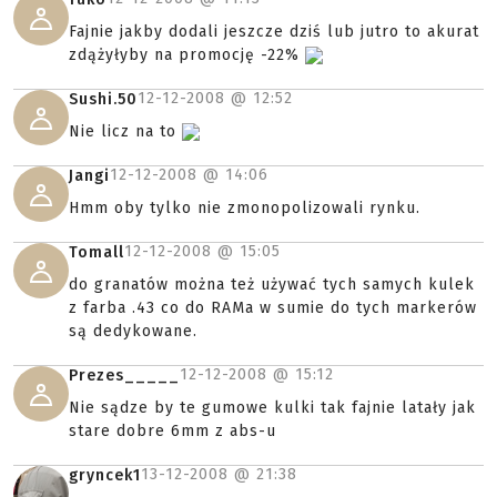
Fajnie jakby dodali jeszcze dziś lub jutro to akurat
zdążyłyby na promocję -22%
12-12-2008 @
12:52
Sushi.50
Nie licz na to
12-12-2008 @
14:06
Jangi
Hmm oby tylko nie zmonopolizowali rynku.
12-12-2008 @
15:05
Tomall
do granatów można też używać tych samych kulek
z farba .43 co do RAMa w sumie do tych markerów
są dedykowane.
12-12-2008 @
15:12
Prezes_____
Nie sądze by te gumowe kulki tak fajnie latały jak
stare dobre 6mm z abs-u
13-12-2008 @
21:38
gryncek1