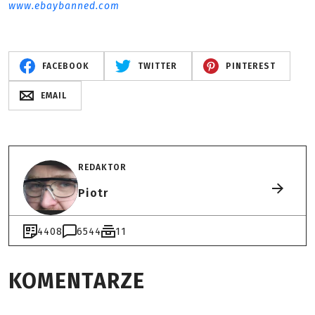
www.ebaybanned.com
FACEBOOK
TWITTER
PINTEREST
EMAIL
REDAKTOR
Piotr
4408
6544
11
KOMENTARZE