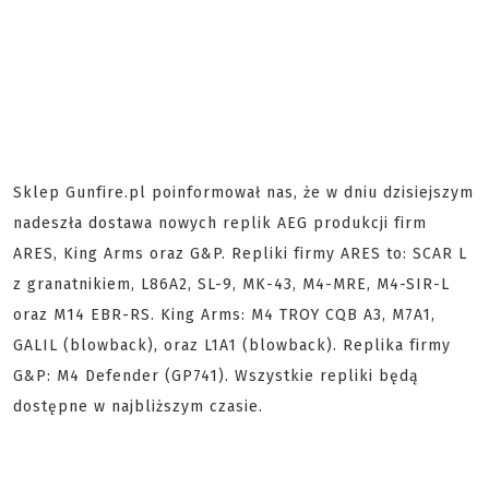
Sklep Gunfire.pl poinformował nas, że w dniu dzisiejszym
nadeszła dostawa nowych replik AEG produkcji firm
ARES, King Arms oraz G&P. Repliki firmy ARES to: SCAR L
z granatnikiem, L86A2, SL-9, MK-43, M4-MRE, M4-SIR-L
oraz M14 EBR-RS. King Arms: M4 TROY CQB A3, M7A1,
GALIL (blowback), oraz L1A1 (blowback). Replika firmy
G&P: M4 Defender (GP741). Wszystkie repliki będą
dostępne w najbliższym czasie.