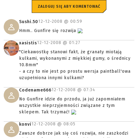
ZALOGUJ SIĘ ABY KOMENTOWAĆ
12-12-2008 @
00:59
Sushi.50
Hmm.. Gunfire się rozwija
12-12-2008 @
01:27
xasistis
"Ciekawostkę stanowi fakt, że granaty miotają
kulkami, wykonanymi z miękkiej gumy, o średnicy
10.8mm"
- a czy to nie jest po prostu wersja paintball'owa
uzupełniona innymi kulkami?
12-12-2008 @
07:34
Codename666
No Gunfire idzie do przodu, ja już zapomniałem
wszystkie nieprzyjemności związane z tym
sklepem. Tak trzymać!
12-12-2008 @
08:05
konvi
Zawsze dobrze jak się coś rozwija, nie zaszkodzi