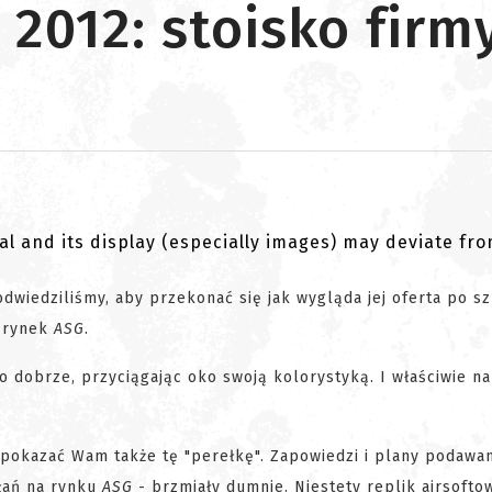
2012: stoisko fir
al and its display (especially images) may deviate fr
 odwiedziliśmy, aby przekonać się jak wygląda jej oferta po 
a rynek
ASG
.
 dobrze, przyciągając oko swoją kolorystyką. I właściwie n
 pokazać Wam także tę "perełkę". Zapowiedzi i plany podawa
ałań na rynku
ASG
- brzmiały dumnie. Niestety replik airsoftow