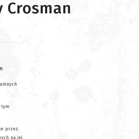
my Crosman
om
szumnych
a tym
ne przez
ych na jej