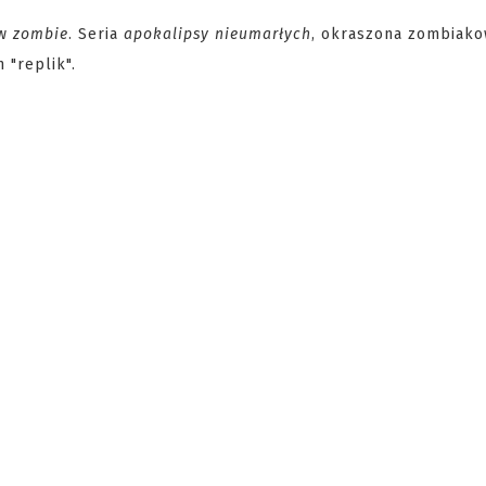
yw
zombie
. Seria
apokalipsy nieumarłych
, okraszona zombiak
 "replik".