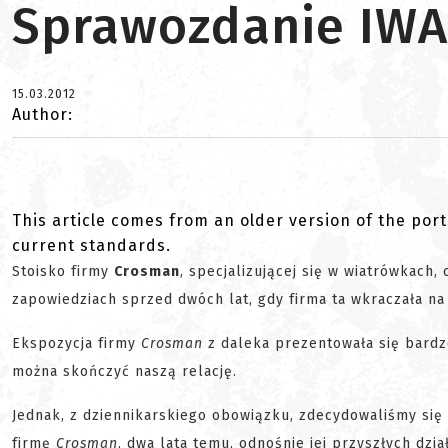
Sprawozdanie IWA 
15.03.2012
Author:
This article comes from an older version of the port
current standards.
Stoisko firmy
Crosman
, specjalizującej się w wiatrówkach,
zapowiedziach sprzed dwóch lat, gdy firma ta wkraczała n
Ekspozycja firmy
Crosman
z daleka prezentowała się bardzo
można skończyć naszą relację.
Jednak, z dziennikarskiego obowiązku, zdecydowaliśmy się
firmę
Crosman
, dwa lata temu, odnośnie jej przyszłych dzi