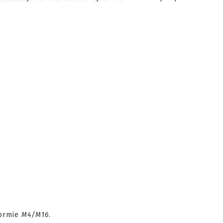
formie
M4/M16
.