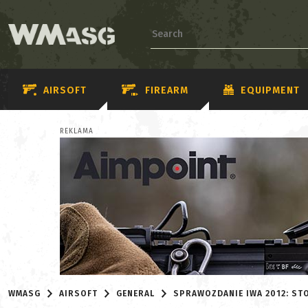
AIRSOFT
FIREARM
EQUIPMENT
REKLAMA
WMASG
AIRSOFT
GENERAL
SPRAWOZDANIE IWA 2012: ST