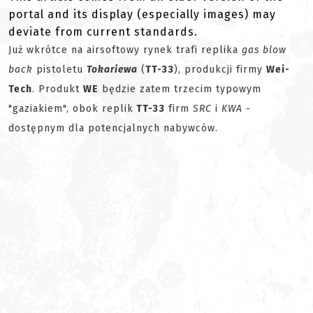
portal and its display (especially images) may
deviate from current standards.
Już wkrótce na airsoftowy rynek trafi replika
gas blow
back
pistoletu
Tokariewa
(
TT-33
), produkcji firmy
Wei-
Tech
. Produkt
WE
będzie zatem trzecim typowym
"gaziakiem", obok replik
TT-33
firm
SRC
i
KWA
-
dostępnym dla potencjalnych nabywców.