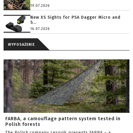
19.07.2026
New XS Sights for PSA Dagger Micro and
S...
16.07.2026
WYPOSAŻENIE
FARBA, a camouflage pattern system tested in
Polish forests
The Polish company Lesovik presents FARBA – a