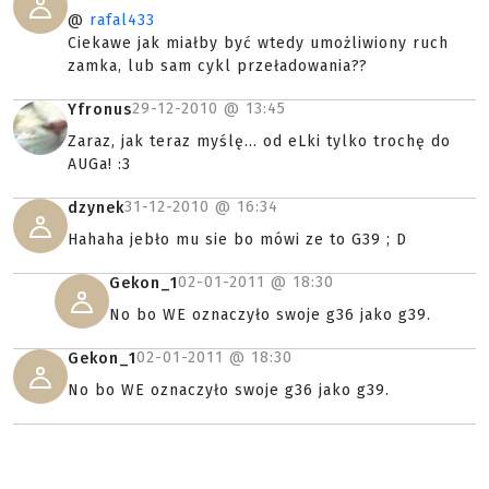
@
rafal433
Ciekawe jak miałby być wtedy umożliwiony ruch
zamka, lub sam cykl przeładowania??
29-12-2010 @
13:45
Yfronus
Zaraz, jak teraz myślę... od eLki tylko trochę do
AUGa! :3
31-12-2010 @
16:34
dzynek
Hahaha jebło mu sie bo mówi ze to G39 ; D
02-01-2011 @
18:30
Gekon_1
No bo WE oznaczyło swoje g36 jako g39.
02-01-2011 @
18:30
Gekon_1
No bo WE oznaczyło swoje g36 jako g39.