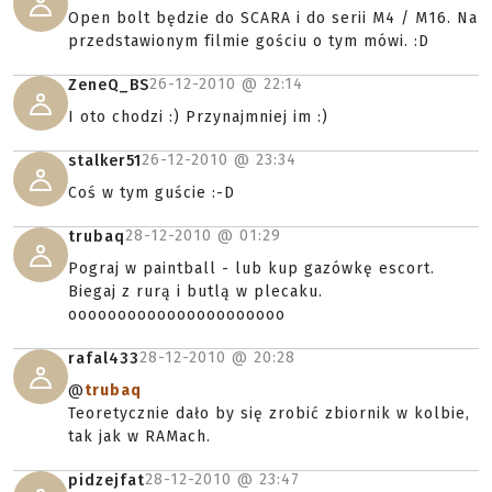
Open bolt będzie do SCARA i do serii M4 / M16. Na
przedstawionym filmie gościu o tym mówi. :D
26-12-2010 @
22:14
ZeneQ_BS
I oto chodzi :) Przynajmniej im :)
26-12-2010 @
23:34
stalker51
Coś w tym guście :-D
28-12-2010 @
01:29
trubaq
Pograj w paintball - lub kup gazówkę escort.
Biegaj z rurą i butlą w plecaku.
oooooooooooooooooooooo
28-12-2010 @
20:28
rafal433
@
trubaq
Teoretycznie dało by się zrobić zbiornik w kolbie,
tak jak w RAMach.
28-12-2010 @
23:47
pidzejfat