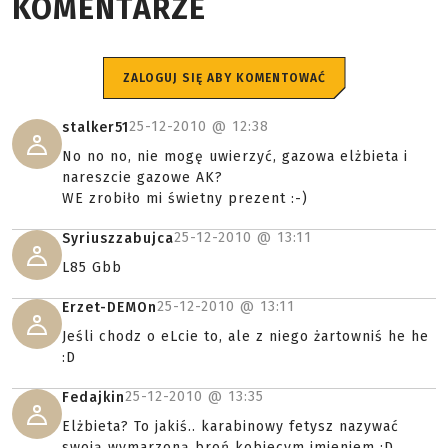
KOMENTARZE
ZALOGUJ SIĘ ABY KOMENTOWAĆ
25-12-2010 @
12:38
stalker51
No no no, nie mogę uwierzyć, gazowa elżbieta i
nareszcie gazowe AK?
WE zrobiło mi świetny prezent :-)
25-12-2010 @
13:11
Syriuszzabujca
L85 Gbb
25-12-2010 @
13:11
Erzet-DEMOn
Jeśli chodz o eLcie to, ale z niego żartowniś he he
:D
25-12-2010 @
13:35
Fedajkin
Elżbieta? To jakiś.. karabinowy fetysz nazywać
swoją wymarzoną broń kobiecym imieniem :D