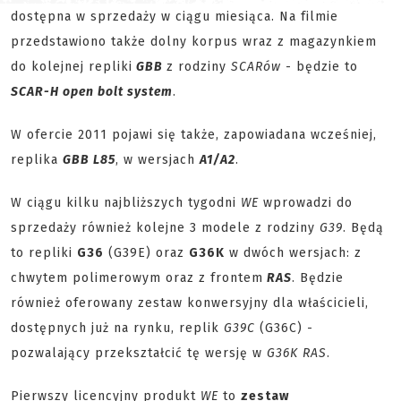
dostępna w sprzedaży w ciągu miesiąca. Na filmie
przedstawiono także dolny korpus wraz z magazynkiem
do kolejnej repliki
GBB
z rodziny
SCARów
- będzie to
SCAR-H open bolt system
.
W ofercie 2011 pojawi się także, zapowiadana wcześniej,
replika
GBB L85
, w wersjach
A1/A2
.
W ciągu kilku najbliższych tygodni
WE
wprowadzi do
sprzedaży również kolejne 3 modele z rodziny
G39
. Będą
to repliki
G36
(G39E) oraz
G36K
w dwóch wersjach: z
chwytem polimerowym oraz z frontem
RAS
. Będzie
również oferowany zestaw konwersyjny dla właścicieli,
dostępnych już na rynku, replik
G39C
(G36C) -
pozwalający przekształcić tę wersję w
G36K RAS
.
Pierwszy licencyjny produkt
WE
to
zestaw