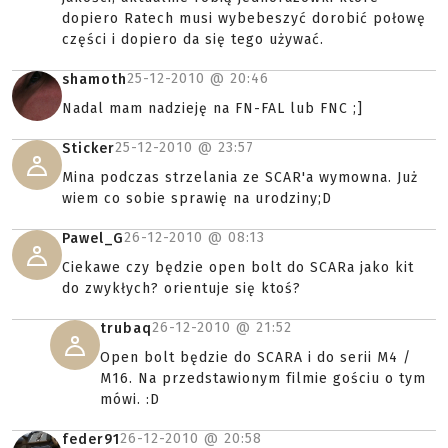
dopiero Ratech musi wybebeszyć dorobić połowę
części i dopiero da się tego używać.
25-12-2010 @
20:46
shamoth
Nadal mam nadzieję na FN-FAL lub FNC ;]
25-12-2010 @
23:57
Sticker
Mina podczas strzelania ze SCAR'a wymowna. Już
wiem co sobie sprawię na urodziny;D
26-12-2010 @
08:13
Pawel_G
Ciekawe czy będzie open bolt do SCARa jako kit
do zwykłych? orientuje się ktoś?
26-12-2010 @
21:52
trubaq
Open bolt będzie do SCARA i do serii M4 /
M16. Na przedstawionym filmie gościu o tym
mówi. :D
26-12-2010 @
20:58
feder91