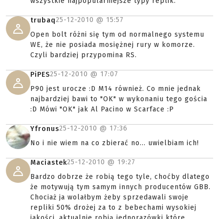
wszystkie najpopularniejsze typy replik.
25-12-2010 @
15:57
trubaq
Open bolt różni się tym od normalnego systemu
WE, że nie posiada mosiężnej rury w komorze.
Czyli bardziej przypomina RS.
25-12-2010 @
17:07
PiPES
P90 jest urocze :D M14 również. Co mnie jednak
najbardziej bawi to "OK" w wykonaniu tego gościa
:D Mówi "OK" jak Al Pacino w Scarface :P
25-12-2010 @
17:36
Yfronus
No i nie wiem na co zbierać no... uwielbiam ich!
25-12-2010 @
19:27
Maciastek
Bardzo dobrze że robią tego tyle, choćby dlatego
że motywują tym samym innych producentów GBB.
Chociaż ja wolałbym żeby sprzedawali swoje
repliki 50% drożej za to z bebechami wysokiej
jakości, aktualnie robią jednorazówki które