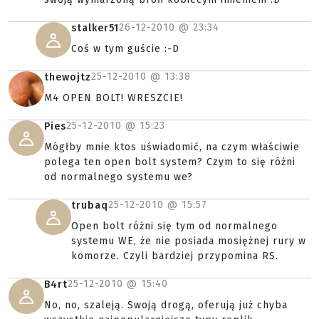
26-12-2010 @
23:34
stalker51
Coś w tym guście :-D
25-12-2010 @
13:38
thewojtz
M4 OPEN BOLT! WRESZCIE!
25-12-2010 @
15:23
Pies
Mógłby mnie ktos uświadomić, na czym właściwie
polega ten open bolt system? Czym to się różni
od normalnego systemu we?
25-12-2010 @
15:57
trubaq
Open bolt różni się tym od normalnego
systemu WE, że nie posiada mosiężnej rury w
komorze. Czyli bardziej przypomina RS.
25-12-2010 @
15:40
B4rt
No, no, szaleją. Swoją drogą, oferują już chyba