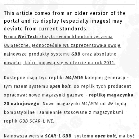
This article comes from an older version of the
portal and its display (especially images) may
deviate from current standards.
Firma
Wei Tech
złożyła swoim klientom życzenia
świąteczne. Jednocześnie
WE
zaprezentowała swoje
najnowsze produkty systemu
GBB
oraz absolutne
nowości, które pojawią się w ofercie na rok 2011.
Dostępne mają być repliki
M4/M16
kolejnej generacji -
tym razem systemu
open bolt
. Do replik tych producent
opracował nowe magazynki gazowe -
replikę magazynka
20 nabojowego
. Nowe magazynki
M4/M16
od
WE
będą
kompatybilne i zamiennie stosowane z magazynkami
replik
GBB SCAR-L WE
.
Najnowsza wersja
SCAR-L GBB
, systemu
open bolt
, ma być