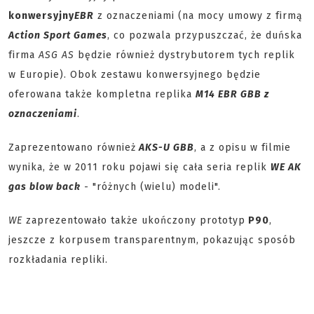
konwersyjny
EBR
z oznaczeniami (na mocy umowy z firmą
Action Sport Games
, co pozwala przypuszczać, że duńska
firma
ASG AS
będzie również dystrybutorem tych replik
w Europie). Obok zestawu konwersyjnego będzie
oferowana także kompletna replika
M14 EBR GBB z
oznaczeniami
.
Zaprezentowano również
AKS-U GBB
, a z opisu w filmie
wynika, że w 2011 roku pojawi się cała seria replik
WE AK
gas blow back
- "różnych (wielu) modeli".
WE
zaprezentowało także ukończony prototyp
P90
,
jeszcze z korpusem transparentnym, pokazując sposób
rozkładania repliki.