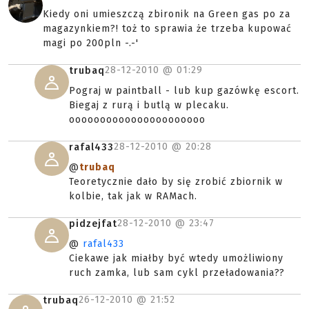
Kiedy oni umieszczą zbironik na Green gas po za
magazynkiem?! toż to sprawia że trzeba kupować
magi po 200pln -.-'
28-12-2010 @
01:29
trubaq
Pograj w paintball - lub kup gazówkę escort.
Biegaj z rurą i butlą w plecaku.
oooooooooooooooooooooo
28-12-2010 @
20:28
rafal433
@
trubaq
Teoretycznie dało by się zrobić zbiornik w
kolbie, tak jak w RAMach.
28-12-2010 @
23:47
pidzejfat
@
rafal433
Ciekawe jak miałby być wtedy umożliwiony
ruch zamka, lub sam cykl przeładowania??
26-12-2010 @
21:52
trubaq