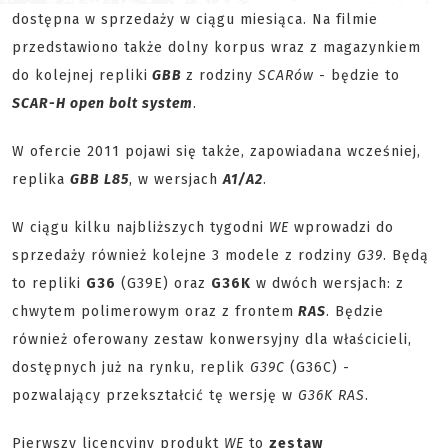
dostępna w sprzedaży w ciągu miesiąca. Na filmie
przedstawiono także dolny korpus wraz z magazynkiem
do kolejnej repliki
GBB
z rodziny
SCARów
- będzie to
SCAR-H open bolt system
.
W ofercie 2011 pojawi się także, zapowiadana wcześniej,
replika
GBB L85
, w wersjach
A1/A2
.
W ciągu kilku najbliższych tygodni
WE
wprowadzi do
sprzedaży również kolejne 3 modele z rodziny
G39
. Będą
to repliki
G36
(G39E) oraz
G36K
w dwóch wersjach: z
chwytem polimerowym oraz z frontem
RAS
. Będzie
również oferowany zestaw konwersyjny dla właścicieli,
dostępnych już na rynku, replik
G39C
(G36C) -
pozwalający przekształcić tę wersję w
G36K RAS
.
Pierwszy licencyjny produkt
WE
to
zestaw