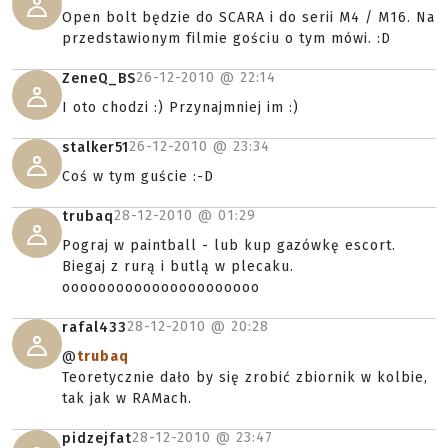
Open bolt będzie do SCARA i do serii M4 / M16. Na
przedstawionym filmie gościu o tym mówi. :D
26-12-2010 @
22:14
ZeneQ_BS
I oto chodzi :) Przynajmniej im :)
26-12-2010 @
23:34
stalker51
Coś w tym guście :-D
28-12-2010 @
01:29
trubaq
Pograj w paintball - lub kup gazówkę escort.
Biegaj z rurą i butlą w plecaku.
oooooooooooooooooooooo
28-12-2010 @
20:28
rafal433
@
trubaq
Teoretycznie dało by się zrobić zbiornik w kolbie,
tak jak w RAMach.
28-12-2010 @
23:47
pidzejfat