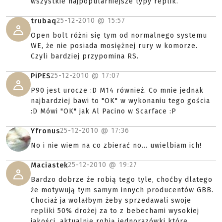
wszystkie najpopularniejsze typy replik.
25-12-2010 @
15:57
trubaq
Open bolt różni się tym od normalnego systemu
WE, że nie posiada mosiężnej rury w komorze.
Czyli bardziej przypomina RS.
25-12-2010 @
17:07
PiPES
P90 jest urocze :D M14 również. Co mnie jednak
najbardziej bawi to "OK" w wykonaniu tego gościa
:D Mówi "OK" jak Al Pacino w Scarface :P
25-12-2010 @
17:36
Yfronus
No i nie wiem na co zbierać no... uwielbiam ich!
25-12-2010 @
19:27
Maciastek
Bardzo dobrze że robią tego tyle, choćby dlatego
że motywują tym samym innych producentów GBB.
Chociaż ja wolałbym żeby sprzedawali swoje
repliki 50% drożej za to z bebechami wysokiej
jakości, aktualnie robią jednorazówki które