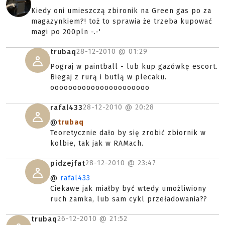
Kiedy oni umieszczą zbironik na Green gas po za
magazynkiem?! toż to sprawia że trzeba kupować
magi po 200pln -.-'
28-12-2010 @
01:29
trubaq
Pograj w paintball - lub kup gazówkę escort.
Biegaj z rurą i butlą w plecaku.
oooooooooooooooooooooo
28-12-2010 @
20:28
rafal433
@
trubaq
Teoretycznie dało by się zrobić zbiornik w
kolbie, tak jak w RAMach.
28-12-2010 @
23:47
pidzejfat
@
rafal433
Ciekawe jak miałby być wtedy umożliwiony
ruch zamka, lub sam cykl przeładowania??
26-12-2010 @
21:52
trubaq