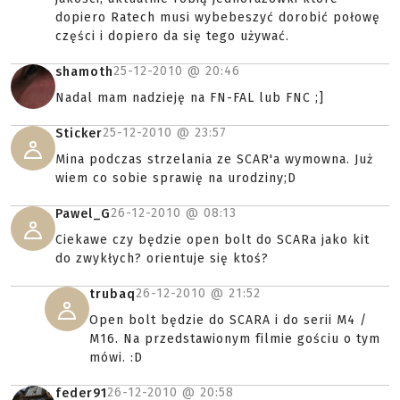
dopiero Ratech musi wybebeszyć dorobić połowę
części i dopiero da się tego używać.
25-12-2010 @
20:46
shamoth
Nadal mam nadzieję na FN-FAL lub FNC ;]
25-12-2010 @
23:57
Sticker
Mina podczas strzelania ze SCAR'a wymowna. Już
wiem co sobie sprawię na urodziny;D
26-12-2010 @
08:13
Pawel_G
Ciekawe czy będzie open bolt do SCARa jako kit
do zwykłych? orientuje się ktoś?
26-12-2010 @
21:52
trubaq
Open bolt będzie do SCARA i do serii M4 /
M16. Na przedstawionym filmie gościu o tym
mówi. :D
26-12-2010 @
20:58
feder91