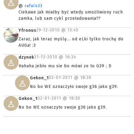
@
rafal433
Ciekawe jak miałby być wtedy umożliwiony ruch
zamka, lub sam cykl przeładowania??
29-12-2010 @
13:45
Yfronus
Zaraz, jak teraz myślę... od eLki tylko trochę do
AUGa! :3
31-12-2010 @
16:34
dzynek
Hahaha jebło mu sie bo mówi ze to G39 ; D
02-01-2011 @
18:30
Gekon_1
No bo WE oznaczyło swoje g36 jako g39.
02-01-2011 @
18:30
Gekon_1
No bo WE oznaczyło swoje g36 jako g39.