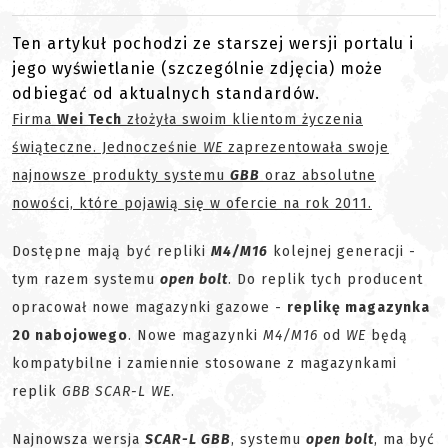
Ten artykuł pochodzi ze starszej wersji portalu i
jego wyświetlanie (szczególnie zdjęcia) może
odbiegać od aktualnych standardów.
Firma
Wei Tech
złożyła swoim klientom życzenia
świąteczne. Jednocześnie
WE
zaprezentowała swoje
najnowsze produkty systemu
GBB
oraz absolutne
nowości, które pojawią się w ofercie na rok 2011.
Dostępne mają być repliki
M4/M16
kolejnej generacji -
tym razem systemu
open bolt
. Do replik tych producent
opracował nowe magazynki gazowe -
replikę magazynka
20 nabojowego
. Nowe magazynki
M4/M16
od
WE
będą
kompatybilne i zamiennie stosowane z magazynkami
replik
GBB SCAR-L WE
.
Najnowsza wersja
SCAR-L GBB
, systemu
open bolt
, ma być