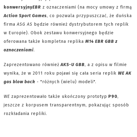
konwersyjny
EBR
z oznaczeniami (na mocy umowy z firmą
Action Sport Games
, co pozwala przypuszczać, że duńska
firma
ASG AS
będzie również dystrybutorem tych replik
w Europie). Obok zestawu konwersyjnego będzie
oferowana także kompletna replika
M14 EBR GBB z
oznaczeniami
.
Zaprezentowano również
AKS-U GBB
, a z opisu w filmie
wynika, że w 2011 roku pojawi się cała seria replik
WE AK
gas blow back
- "różnych (wielu) modeli".
WE
zaprezentowało także ukończony prototyp
P90
,
jeszcze z korpusem transparentnym, pokazując sposób
rozkładania repliki.