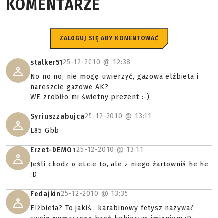
KOMENTARZE
ZALOGUJ SIĘ ABY KOMENTOWAĆ
25-12-2010 @
12:38
stalker51
No no no, nie mogę uwierzyć, gazowa elżbieta i
nareszcie gazowe AK?
WE zrobiło mi świetny prezent :-)
25-12-2010 @
13:11
Syriuszzabujca
L85 Gbb
25-12-2010 @
13:11
Erzet-DEMOn
Jeśli chodz o eLcie to, ale z niego żartowniś he he
:D
25-12-2010 @
13:35
Fedajkin
Elżbieta? To jakiś.. karabinowy fetysz nazywać