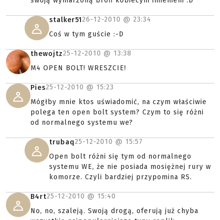
swoją wymarzoną broń kobiecym imieniem :D
26-12-2010 @
23:34
stalker51
Coś w tym guście :-D
25-12-2010 @
13:38
thewojtz
M4 OPEN BOLT! WRESZCIE!
25-12-2010 @
15:23
Pies
Mógłby mnie ktos uświadomić, na czym właściwie
polega ten open bolt system? Czym to się różni
od normalnego systemu we?
25-12-2010 @
15:57
trubaq
Open bolt różni się tym od normalnego
systemu WE, że nie posiada mosiężnej rury w
komorze. Czyli bardziej przypomina RS.
25-12-2010 @
15:40
B4rt
No, no, szaleją. Swoją drogą, oferują już chyba