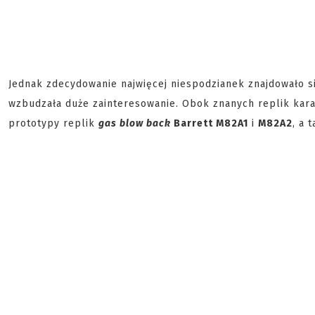
Jednak zdecydowanie najwięcej niespodzianek znajdowało s
wzbudzała duże zainteresowanie. Obok znanych replik ka
prototypy replik
gas blow back
Barrett M82A1
i
M82A2
, a 