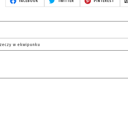
FACEBOOK
TWITTER
PINTEREST
rzeczy w ekwipunku