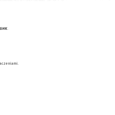
 GHK
.
aczeniami.