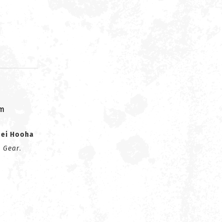
om
pei Hooha
 Gear
.