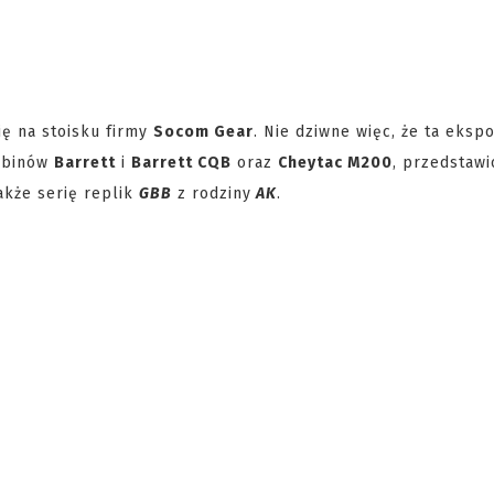
ię na stoisku firmy
Socom Gear
. Nie dziwne więc, że ta eksp
rabinów
Barrett
i
Barrett CQB
oraz
Cheytac M200
, przedstaw
także serię replik
GBB
z rodziny
AK
.