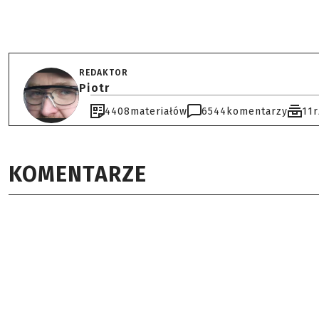
REDAKTOR
Piotr
4408
materiałów
6544
komentarzy
11
KOMENTARZE