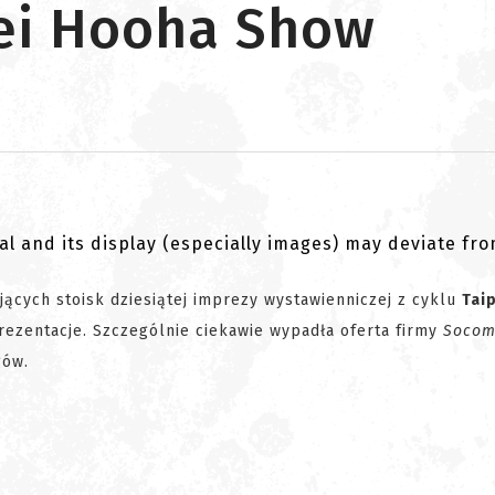
pei Hooha Show
al and its display (especially images) may deviate fr
ujących stoisk dziesiątej imprezy wystawienniczej z cyklu
Tai
prezentacje. Szczególnie ciekawie wypadła oferta firmy
Socom
gów.