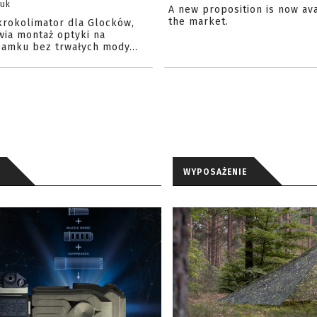
zuk
A new proposition is now av
the market.
krokolimator dla Glocków,
wia montaż optyki na
amku bez trwałych mody...
WYPOSAŻENIE