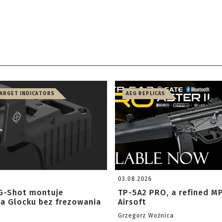
TARGET INDICATORS
AEG REPLICAS
03.08.2026
G-Shot montuje
TP-5A2 PRO, a refined M
na Glocku bez frezowania
Airsoft
Grzegorz Woźnica