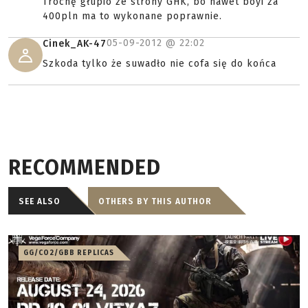
Trochę głupio ze strony GHK, bo nawet boyi za
400pln ma to wykonane poprawnie.
05-09-2012 @
22:02
Cinek_AK-47
Szkoda tylko że suwadło nie cofa się do końca
RECOMMENDED
SEE ALSO
OTHERS BY THIS AUTHOR
GG/CO2/GBB REPLICAS