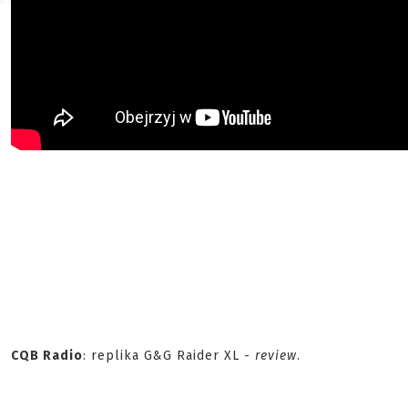
CQB Radio
: replika G&G Raider XL -
review
.