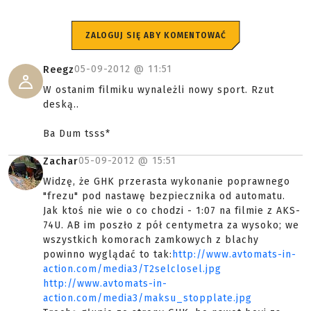
ZALOGUJ SIĘ ABY KOMENTOWAĆ
05-09-2012 @
11:51
Reegz
W ostanim filmiku wynależli nowy sport. Rzut
deską..
Ba Dum tsss*
05-09-2012 @
15:51
Zachar
Widzę, że GHK przerasta wykonanie poprawnego
"frezu" pod nastawę bezpiecznika od automatu.
Jak ktoś nie wie o co chodzi - 1:07 na filmie z AKS-
74U. AB im poszło z pół centymetra za wysoko; we
wszystkich komorach zamkowych z blachy
powinno wyglądać to tak:
http://www.avtomats-in-
action.com/media3/T2selclosel.jpg
http://www.avtomats-in-
action.com/media3/maksu_stopplate.jpg