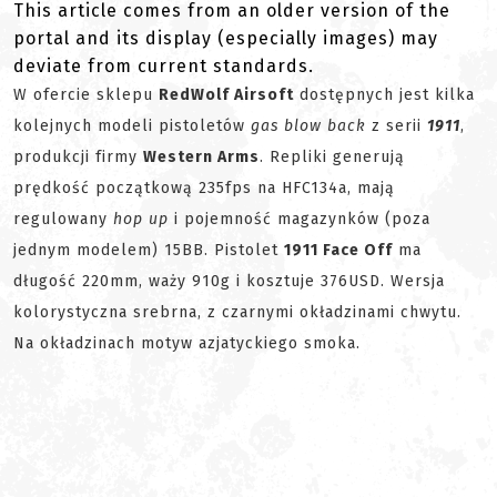
This article comes from an older version of the
portal and its display (especially images) may
deviate from current standards.
W ofercie sklepu
RedWolf Airsoft
dostępnych jest kilka
kolejnych modeli pistoletów
gas blow back
z serii
1911
,
produkcji firmy
Western Arms
. Repliki generują
prędkość początkową 235fps na HFC134a, mają
regulowany
hop up
i pojemność magazynków (poza
jednym modelem) 15BB. Pistolet
1911 Face Off
ma
długość 220mm, waży 910g i kosztuje 376USD. Wersja
kolorystyczna srebrna, z czarnymi okładzinami chwytu.
Na okładzinach motyw azjatyckiego smoka.