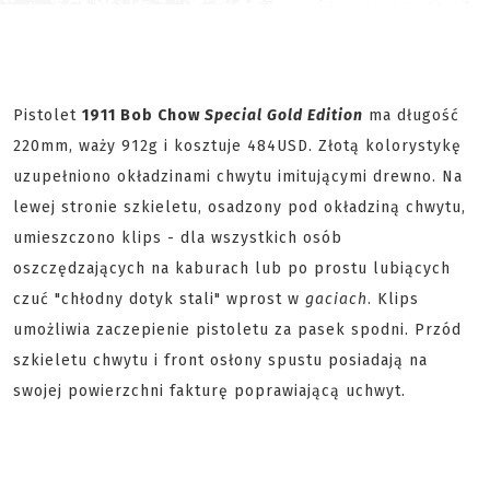
Pistolet
1911 Bob Chow
Special Gold Edition
ma długość
220mm, waży 912g i kosztuje 484USD. Złotą kolorystykę
uzupełniono okładzinami chwytu imitującymi drewno. Na
lewej stronie szkieletu, osadzony pod okładziną chwytu,
umieszczono klips - dla wszystkich osób
oszczędzających na kaburach lub po prostu lubiących
czuć "chłodny dotyk stali" wprost w
gaciach
. Klips
umożliwia zaczepienie pistoletu za pasek spodni. Przód
szkieletu chwytu i front osłony spustu posiadają na
swojej powierzchni fakturę poprawiającą uchwyt.