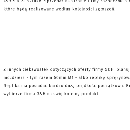
499PLN za sztukę. Sprzedaż na stronie firmy rozpocznie si
które będą realizowane według kolejności zgłoszeń.
Z innych ciekawostek dotyczących oferty firmy G&H: planu
moździerz - tym razem 60mm M1 - albo replikę sprężynową
Replika ma posiadać bardzo dużą prędkość początkową. Bra
wybierze firma G&H na swój kolejny produkt.