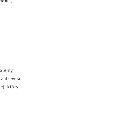
ienia,
olejny
az drewna.
ej, który