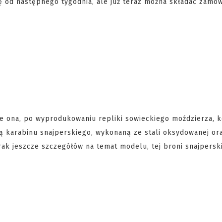
ę od następnego tygodnia, ale już teraz można składać zamów
je ona, po wyprodukowaniu repliki sowieckiego moździerza, k
 karabinu snajperskiego, wykonaną ze stali oksydowanej or
k jeszcze szczegółów na temat modelu, tej broni snajperski