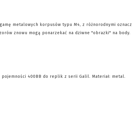
rą gamę metalowych korpusów typu M4, z różnorodnymi oznac
wzorów znowu mogą ponarzekać na dziwne "obrazki" na body.
ojemności 400BB do replik z serii Galil. Materiał: metal.