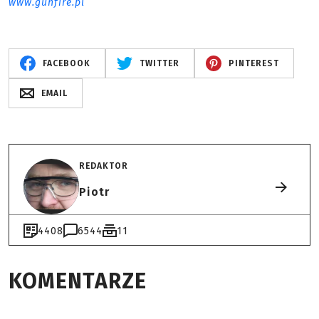
www.gunfire.pl
FACEBOOK
TWITTER
PINTEREST
EMAIL
REDAKTOR
Piotr
4408
6544
11
KOMENTARZE