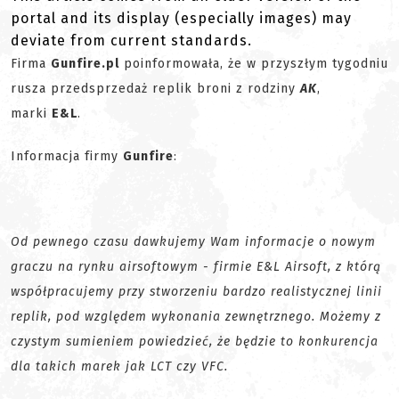
portal and its display (especially images) may
deviate from current standards.
Firma
Gunfire.pl
poinformowała, że w przyszłym tygodniu
rusza przedsprzedaż replik broni z rodziny
AK
,
marki
E&L
.
Informacja firmy
Gunfire
:
Od pewnego czasu dawkujemy Wam informacje o nowym
graczu na rynku airsoftowym - firmie E&L Airsoft, z którą
współpracujemy przy stworzeniu bardzo realistycznej linii
replik, pod względem wykonania zewnętrznego. Możemy z
czystym sumieniem powiedzieć, że będzie to konkurencja
dla takich marek jak LCT czy VFC.