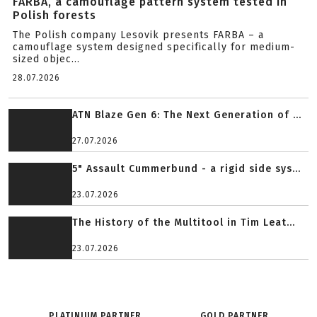
FARBA, a camouflage pattern system tested in
Polish forests
The Polish company Lesovik presents FARBA – a
camouflage system designed specifically for medium-
sized objec...
28.07.2026
ATN Blaze Gen 6: The Next Generation of ...
27.07.2026
5" Assault Cummerbund - a rigid side sys...
23.07.2026
The History of the Multitool in Tim Leat...
23.07.2026
PLATINIUM PARTNER
GOLD PARTNER