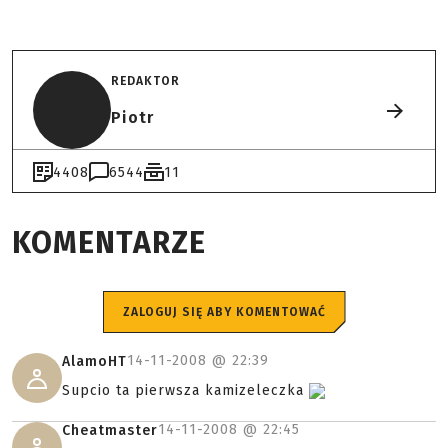
REDAKTOR
Piotr
4408
6544
11
KOMENTARZE
ZALOGUJ SIĘ ABY KOMENTOWAĆ
14-11-2008 @
22:39
AlamoHT
Supcio ta pierwsza kamizeleczka
14-11-2008 @
22:45
Cheatmaster