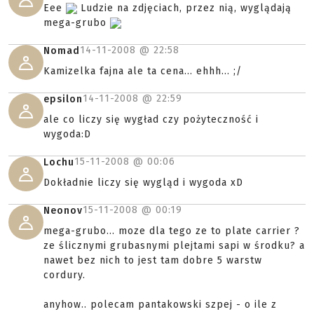
Eee
Ludzie na zdjęciach, przez nią, wyglądają
mega-grubo
14-11-2008 @
22:58
Nomad
Kamizelka fajna ale ta cena... ehhh... ;/
14-11-2008 @
22:59
epsilon
ale co liczy się wygład czy pożyteczność i
wygoda:D
15-11-2008 @
00:06
Lochu
Dokładnie liczy się wygląd i wygoda xD
15-11-2008 @
00:19
Neonov
mega-grubo... moze dla tego ze to plate carrier ?
ze ślicznymi grubasnymi plejtami sapi w środku? a
nawet bez nich to jest tam dobre 5 warstw
cordury.
anyhow.. polecam pantakowski szpej - o ile z