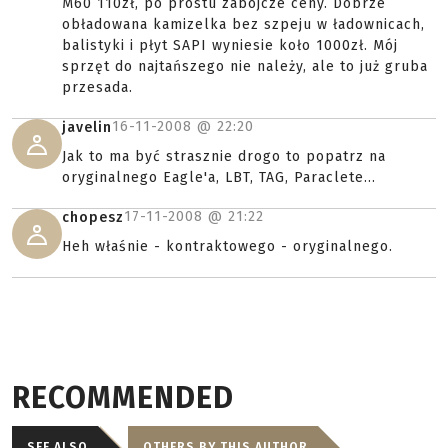
M60 110zł, po prostu zabójcze ceny. Dobrze
obładowana kamizelka bez szpeju w ładownicach,
balistyki i płyt SAPI wyniesie koło 1000zł. Mój
sprzęt do najtańszego nie należy, ale to już gruba
przesada.
16-11-2008 @
22:20
javelin
Jak to ma być strasznie drogo to popatrz na
oryginalnego Eagle'a, LBT, TAG, Paraclete...
17-11-2008 @
21:22
chopesz
Heh właśnie - kontraktowego - oryginalnego.
RECOMMENDED
SEE ALSO
OTHERS BY THIS AUTHOR