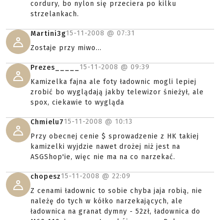
cordury, bo nylon się przeciera po kilku
strzelankach.
15-11-2008 @
07:31
Martini3g
Zostaje przy miwo...
15-11-2008 @
09:39
Prezes_____
Kamizelka fajna ale foty ładownic mogli lepiej
zrobić bo wyglądają jakby telewizor śnieżył, ale
spox, ciekawie to wygląda
15-11-2008 @
10:13
Chmielu7
Przy obecnej cenie $ sprowadzenie z HK takiej
kamizelki wyjdzie nawet drożej niż jest na
ASGShop'ie, więc nie ma na co narzekać.
15-11-2008 @
22:09
chopesz
Z cenami ładownic to sobie chyba jaja robią, nie
należę do tych w kółko narzekających, ale
ładownica na granat dymny - 52zł, ładownica do