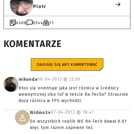
Piotr
4408
6544
11
KOMENTARZE
ZALOGUJ SIĘ ABY KOMENTOWAĆ
06-04-2012 @
22:50
mikunda
Ktoś się orientuje jaka jest różnica w średnicy
wewnętrznej obu luf w teście Ra-Techa? Strasznie
duża różnica w FPS wychodzi.
07-04-2012 @
18:47
Widmo34
Do wszystkich replik WE RA-Tech dawał 6.01
więc tym razem zapewne też.