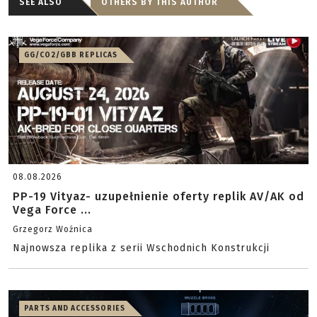
SEE ALSO
OTHERS BY THIS AUTHOR
GG/CO2/GBB REPLICAS
08.08.2026
PP-19 Vityaz- uzupełnienie oferty replik AV/AK od
Vega Force ...
Grzegorz Woźnica
Najnowsza replika z serii Wschodnich Konstrukcji
PARTS AND ACCESSORIES