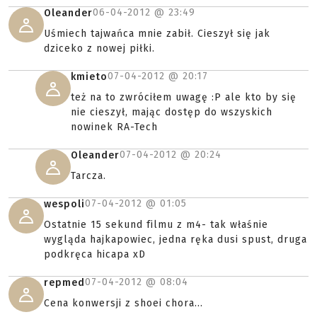
06-04-2012 @
23:49
Oleander
Uśmiech tajwańca mnie zabił. Cieszył się jak
dziceko z nowej piłki.
07-04-2012 @
20:17
kmieto
też na to zwróciłem uwagę :P ale kto by się
nie cieszył, mając dostęp do wszyskich
nowinek RA-Tech
07-04-2012 @
20:24
Oleander
Tarcza.
07-04-2012 @
01:05
wespoli
Ostatnie 15 sekund filmu z m4- tak właśnie
wygląda hajkapowiec, jedna ręka dusi spust, druga
podkręca hicapa xD
07-04-2012 @
08:04
repmed
Cena konwersji z shoei chora...