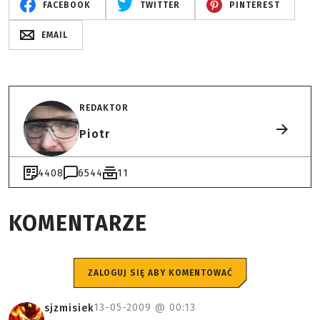
FACEBOOK
TWITTER
PINTEREST
EMAIL
REDAKTOR
Piotr
4408
6544
11
KOMENTARZE
ZALOGUJ SIĘ ABY KOMENTOWAĆ
13-05-2009 @
00:13
sjzmisiek