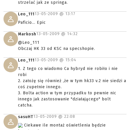
strzelać jak ze springa.
13-05-2009 @
13:17
Leo_111
Paficio... Epic
13-05-2009 @
14:32
Markosh
@Leo_111
Obczaj HK 33 od KSC na specshopie.
13-05-2009 @
15:04
Leo_111
1. Z tego co wiadomo Ca hybryd nie robiło i nie
robi
2. założę się również ,że w tym hk33 v.2 nie siedzi a
coś zupełnie innego.
3. Bolta action w tym przypadku to pewnie nic
innego jak zastosowanie "działającego" bolt
catcha.
13-05-2009 @
22:08
sasuHT
Ciekawe ile montaż oświetlenia będzie