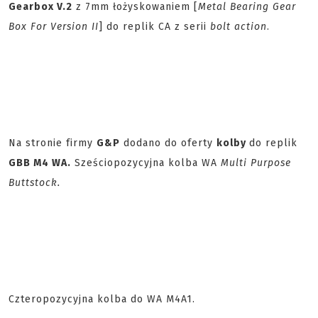
Gearbox V.2
z 7mm łożyskowaniem [
Metal Bearing Gear
Box For Version II
] do replik CA z serii
bolt action
.
Na stronie firmy
G&P
dodano do oferty
kolby
do replik
GBB M4 WA.
Sześciopozycyjna kolba WA
Multi Purpose
Buttstock.
Czteropozycyjna kolba do WA M4A1.