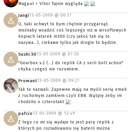
Magpul + Vltor fajnie wygląda
13-05-2009 @
00:37
Jangi
O, taki uchwyt to bym chętnie przygarnął,
możnaby wsadzić coś lepszego niż w airsoftowych
kopiach latarek m300 (czy jakoś tak się to
nazywa...), ciekawe tylko jak drogie to będzie.
13-05-2009 @
07:30
Sushi.50
"Gearbox v.2 (...) do replik CA z serii bolt action"
chyba czegoś nie rozumiem..
13-05-2009 @
09:27
Promant
Tak to nazwali. Zapewne mają na myśli serię emek
z ruchomym zamkiem czyli EBB. Wątpię żeby im
chodziło o czterotakt
13-05-2009 @
12:49
pafcio
Z tego co mi się wydaje to jest parę replik z
których po rozładowaniu się baterii można