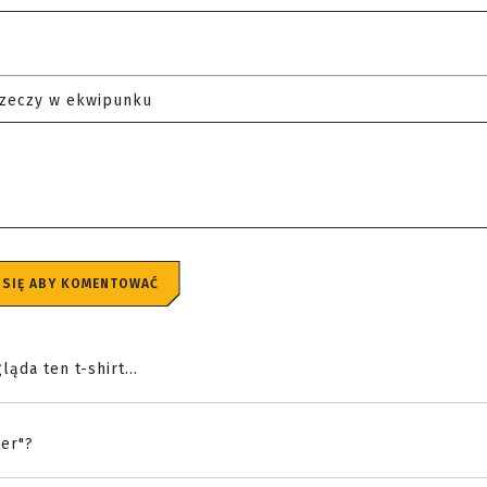
rzeczy w ekwipunku
 SIĘ ABY KOMENTOWAĆ
ąda ten t-shirt...
zer"?