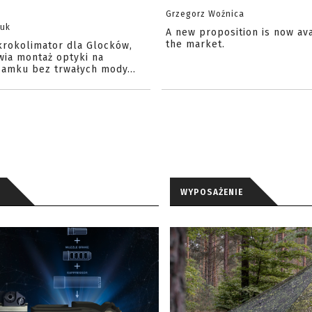
Grzegorz Woźnica
zuk
A new proposition is now av
the market.
krokolimator dla Glocków,
wia montaż optyki na
amku bez trwałych mody...
WYPOSAŻENIE