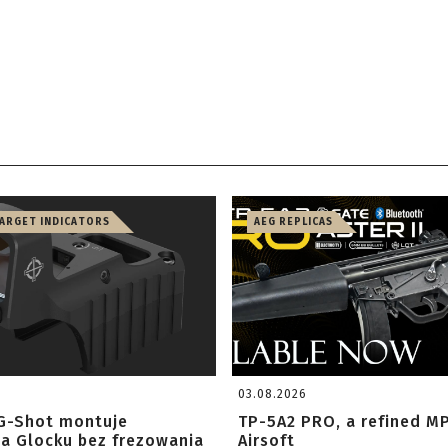
TARGET INDICATORS
AEG REPLICAS
03.08.2026
G-Shot montuje
TP-5A2 PRO, a refined M
na Glocku bez frezowania
Airsoft