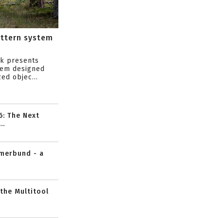
attern system
s
ik presents
tem designed
ed objec...
6: The Next
..
mmerbund - a
 the Multitool