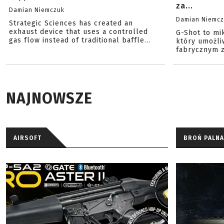
za...
Damian Niemczuk
Damian Niemc
Strategic Sciences has created an
exhaust device that uses a controlled
G-Shot to mi
gas flow instead of traditional baffle...
który umożli
fabrycznym z
NAJNOWSZE
AIRSOFT
BROŃ PALNA