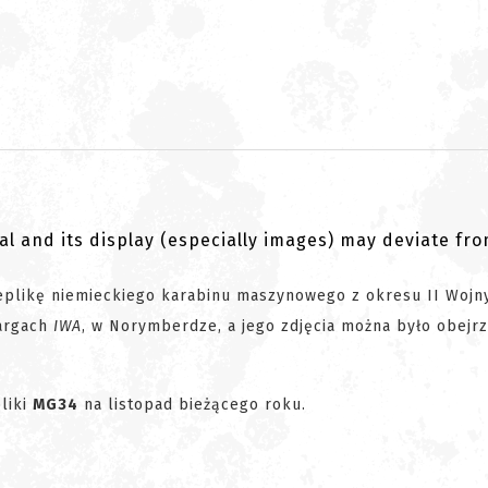
al and its display (especially images) may deviate fr
plikę niemieckiego karabinu maszynowego z okresu II Wojn
targach
IWA
, w Norymberdze, a jego zdjęcia można było obejr
liki
MG34
na listopad bieżącego roku.