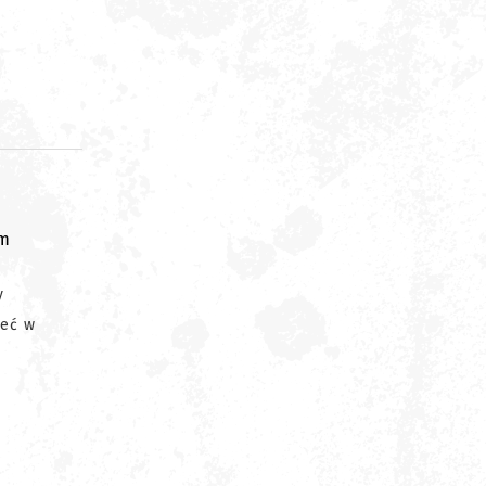
om
y
zeć w