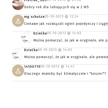
Piotrek_SG3
Dobry rok dla lubujących się w 2 WŚ
05-10-2013 @
12:24
mg schutze
Ciekawe jak rozwiązali ogień pojedynczy i ciągły
05-10-2013 @
14:03
Dziećka
Można pomarzyć, że jak w oryginale, ale p
05-10-2013 @
14:03
Dziećka
Można pomarzyć, że jak w oryginale, ale pewnie 
06-10-2013 @
14:47
14100715
Dlaczego miałoby być klimatycznie i "koszer"?