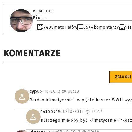
REDAKTOR
Piotr
4408
materiałów
6544
komentarzy
11
KOMENTARZE
ZALOGUJ
05-10-2013 @
00:28
cyp
Bardzo klimatycznie i w ogóle koszer WWII wygl
06-10-2013 @
14:47
14100715
Dlaczego miałoby być klimatycznie i "kos
05-10-2013 @
09:36