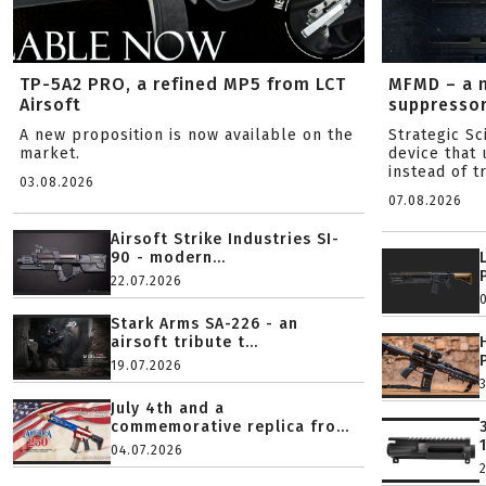
TP-5A2 PRO, a refined MP5 from LCT
MFMD – a 
Airsoft
suppresso
A new proposition is now available on the
Strategic S
market.
device that 
instead of tr
03.08.2026
07.08.2026
Airsoft Strike Industries SI-
90 - modern...
22.07.2026
Stark Arms SA-226 - an
airsoft tribute t...
19.07.2026
July 4th and a
commemorative replica fro...
04.07.2026