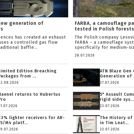
new generation of
FARBA, a camouflage p
rs
tested in Polish forest
ciences has created an exhaust
The Polish company Lesov
uses a controlled gas flow
FARBA – a camouflage sys
aditional baffle...
specifically for medium-siz
28.07.2026
Limited Edition Breaching
ATN Blaze Gen 
Packages from ...
Generation of .
02.08.2026
27.07.2026
Haenel returns to Hubertus
5" Assault Cu
Pro
rigid side sys...
31.07.2026
23.07.2026
33% lighter receivers for AR-
The History of
15/M4 platf...
in Tim Leat...
29.07.2026
23.07.2026