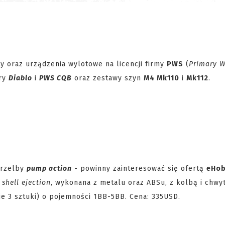
ty oraz urządzenia wylotowe na licencji firmy
PWS
(
Primary 
ory
Diablo
i
PWS CQB
oraz zestawy szyn
M4 Mk110
i
Mk112
.
trzelby
pump action
- powinny zainteresować się ofertą
eHob
u
shell ejection
, wykonana z metalu oraz ABSu, z kolbą i chw
e 3 sztuki) o pojemności 1BB-5BB. Cena: 335USD.