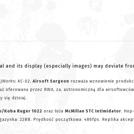
al and its display (especially images) may deviate fr
KJWorks: KC-02
,
Airsoft Surgeon
rozważa wznowienie produkcj
 już oferowana przez RWA, za, astronomiczną dla airsoftowców
się dzisiaj.
o/Koba Ruger 1022
oraz łoża
McMillan STC Intimidator
. Hop
gazynka: 22BB. Prędkość początkowa: 486fps. Replika akcep