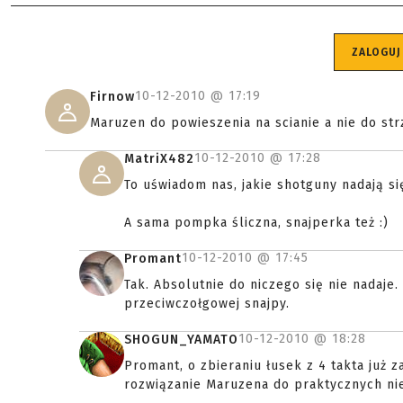
ZALOGUJ
10-12-2010 @
17:19
Firnow
Maruzen do powieszenia na scianie a nie do strz
10-12-2010 @
17:28
MatriX482
To uświadom nas, jakie shotguny nadają s
A sama pompka śliczna, snajperka też :)
10-12-2010 @
17:45
Promant
Tak. Absolutnie do niczego się nie nadaje.
przeciwczołgowej snajpy.
10-12-2010 @
18:28
SHOGUN_YAMATO
Promant, o zbieraniu łusek z 4 takta już z
rozwiązanie Maruzena do praktycznych nie