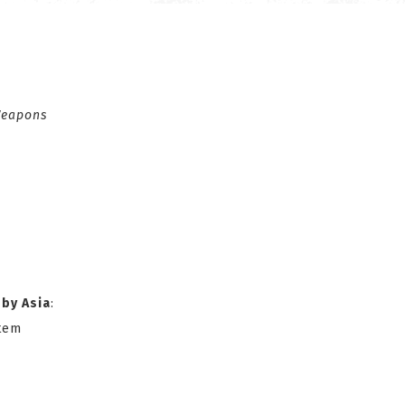
Weapons
by Asia
:
ytem