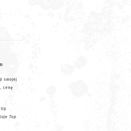
om
i swojej
, cenę
-Up
tuje
Top