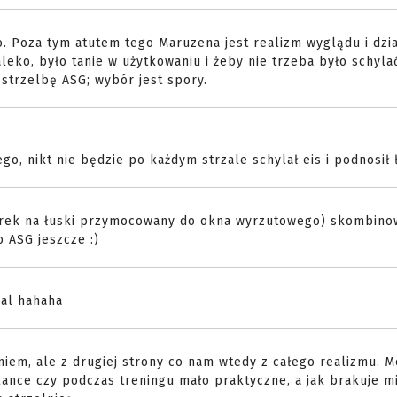
o. Poza tym atutem tego Maruzena jest realizm wyglądu i dzia
aleko, było tanie w użytkowaniu i żeby nie trzeba było schyla
 strzelbę ASG; wybór jest spory.
go, nikt nie będzie po każdym strzale schylał eis i podnosił 
ek na łuski przymocowany do okna wyrzutowego) skombinow
o ASG jeszcze :)
wal hahaha
niem, ale z drugiej strony co nam wtedy z całego realizmu. 
elance czy podczas treningu mało praktyczne, a jak brakuje m