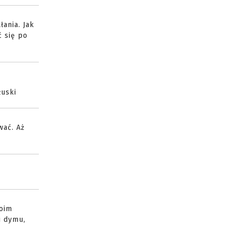
łania. Jak
ć się po
łuski
ać. Aż
Moim
i dymu,