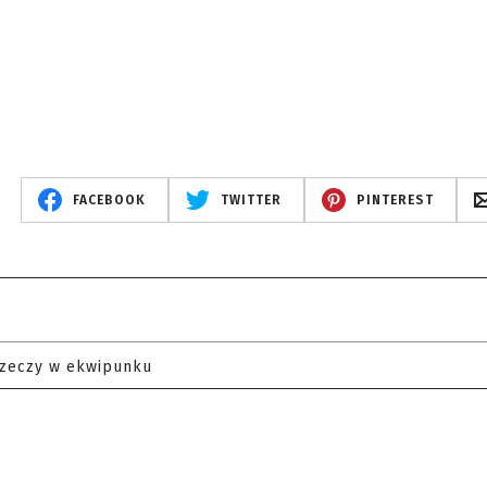
FACEBOOK
TWITTER
PINTEREST
rzeczy w ekwipunku