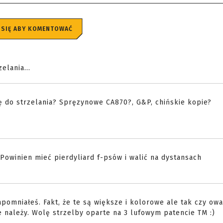
 SIĘ ABY KOMENTOWAĆ
elania...
ię do strzelania? Spręzynowe CA870?, G&P, chińskie kopie?
 Powinien mieć pierdyliard f-psów i walić na dystansach
apomniałeś. Fakt, że te są większe i kolorowe ale tak czy ow
 należy. Wolę strzelby oparte na 3 lufowym patencie TM :)