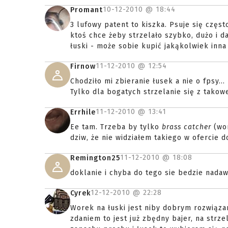
10-12-2010 @
18:44
Promant
3 lufowy patent to kiszka. Psuje się częst
ktoś chce żeby strzelało szybko, dużo i d
łuski - może sobie kupić jakąkolwiek inna
11-12-2010 @
12:54
Firnow
Chodziło mi zbieranie łusek a nie o fpsy...
Tylko dla bogatych strzelanie się z takowe
11-12-2010 @
13:41
Errhile
Ee tam. Trzeba by tylko
brass catcher
(wor
dziw, że nie widziałem takiego w ofercie d
11-12-2010 @
18:08
Remington25
doklanie i chyba do tego sie bedzie nada
12-12-2010 @
22:28
Cyrek
Worek na łuski jest niby dobrym rozwiąza
zdaniem to jest już zbędny bajer, na strz