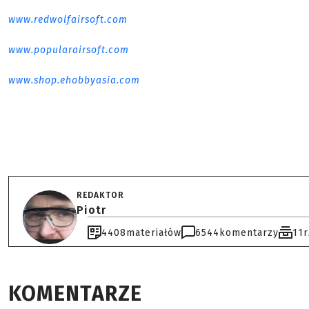
www.redwolfairsoft.com
www.popularairsoft.com
www.shop.ehobbyasia.com
REDAKTOR
Piotr
4408
materiałów
6544
komentarzy
11
KOMENTARZE