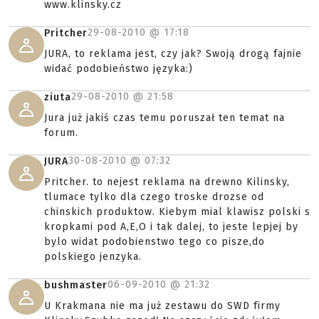
www.klinsky.cz
29-08-2010 @
17:18
Pritcher
JURA, to reklama jest, czy jak? Swoją drogą fajnie
widać podobieństwo języka:)
29-08-2010 @
21:58
ziuta
Jura już jakiś czas temu poruszał ten temat na
forum.
30-08-2010 @
07:32
JURA
Pritcher. to nejest reklama na drewno Kilinsky,
tlumace tylko dla czego troske drozse od
chinskich produktow. Kiebym mial klawisz polski s
kropkami pod A,E,O i tak dalej, to jeste lepjej by
bylo widat podobienstwo tego co pisze,do
polskiego jenzyka.
06-09-2010 @
21:32
bushmaster
U Krakmana nie ma już zestawu do SWD firmy