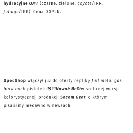
hydracyjne
QMT
(czarne, zielone,
coyote/
IRR,
foliage/
IRR). Cena: 30PLN.
SpecShop
włączył już do oferty replikę
full metal gas
blow back
pistoletu
1911
Nowak NeXt
w srebrnej wersji
kolorystycznej, produkcji
Socom Gear
, o którym
pisaliśmy niedawno w newsach.