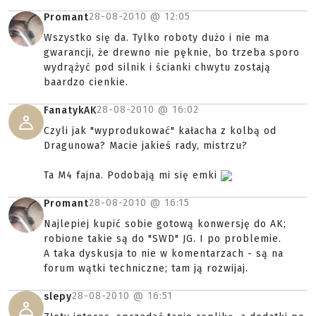
28-08-2010 @
12:05
Promant
Wszystko się da. Tylko roboty dużo i nie ma
gwarancji, że drewno nie pęknie, bo trzeba sporo
wydrążyć pod silnik i ścianki chwytu zostają
baardzo cienkie.
28-08-2010 @
16:02
FanatykAK
Czyli jak "wyprodukować" kałacha z kolbą od
Dragunowa? Macie jakieś rady, mistrzu?
Ta M4 fajna. Podobają mi się emki
28-08-2010 @
16:15
Promant
Najlepiej kupić sobie gotową konwersję do AK;
robione takie są do "SWD" JG. I po problemie.
A taka dyskusja to nie w komentarzach - są na
forum wątki techniczne; tam ją rozwijaj.
28-08-2010 @
16:51
slepy