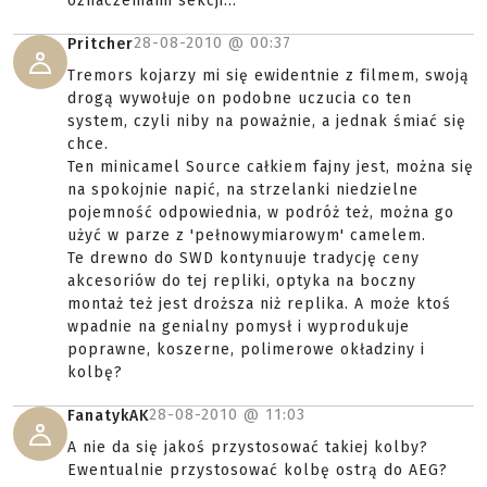
oznaczeniami sekcji...
28-08-2010 @
00:37
Pritcher
Tremors kojarzy mi się ewidentnie z filmem, swoją
drogą wywołuje on podobne uczucia co ten
system, czyli niby na poważnie, a jednak śmiać się
chce.
Ten minicamel Source całkiem fajny jest, można się
na spokojnie napić, na strzelanki niedzielne
pojemność odpowiednia, w podróż też, można go
użyć w parze z 'pełnowymiarowym' camelem.
Te drewno do SWD kontynuuje tradycję ceny
akcesoriów do tej repliki, optyka na boczny
montaż też jest droższa niż replika. A może ktoś
wpadnie na genialny pomysł i wyprodukuje
poprawne, koszerne, polimerowe okładziny i
kolbę?
28-08-2010 @
11:03
FanatykAK
A nie da się jakoś przystosować takiej kolby?
Ewentualnie przystosować kolbę ostrą do AEG?