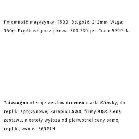
Pojemność magazynka: 15BB. Długość: 212mm. Waga:
960g. Prędkość początkowa: 300-330fps. Cena: 599PLN.
Taiwangun
oferuje
zestaw drewien
marki
Klinsky
, do
repliki sprężynowej karabinu
SWD
,
firmy
A&K
. Cena
zestawu, niestety wyższa od pierwotnej ceny samej
repliki, wynosi 369PLN.