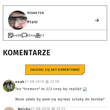
REDAKTOR
Piotr
4408
6544
11
KOMENTARZE
ZALOGUJ SIĘ ABY KOMENTOWAĆ
27-08-2010 @
22:18
noah
Ten "tremors" to 2/3 ceny tej repliki!
Może udało by wam się wyrwać sztukę do testów?
27-08-2010 @
22:21
_Mnichu