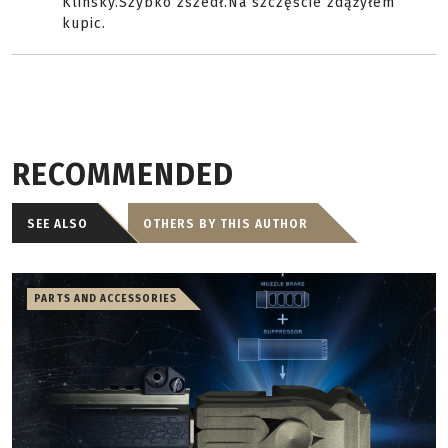
Klinsky.Szybko zszedł.Na szczęście zdążyłem
kupic.
RECOMMENDED
SEE ALSO
OTHERS BY THIS AUTHOR
PARTS AND ACCESSORIES