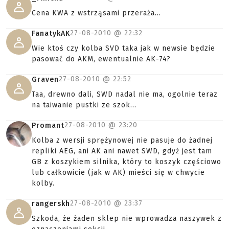
Cena KWA z wstrząsami przeraża...
27-08-2010 @
22:32
FanatykAK
Wie ktoś czy kolba SVD taka jak w newsie będzie
pasować do AKM, ewentualnie AK-74?
27-08-2010 @
22:52
Graven
Taa, drewno dali, SWD nadal nie ma, ogolnie teraz
na taiwanie pustki ze szok...
27-08-2010 @
23:20
Promant
Kolba z wersji sprężynowej nie pasuje do żadnej
repliki AEG, ani AK ani nawet SWD, gdyż jest tam
GB z koszykiem silnika, który to koszyk częściowo
lub całkowicie (jak w AK) mieści się w chwycie
kolby.
27-08-2010 @
23:37
rangerskh
Szkoda, że żaden sklep nie wprowadza naszywek z