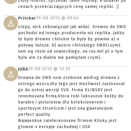
Złoty interes, sprzedać tanio replikę, a dodatki po
cenach przekraczających cenę samej repliki. ;]
29-08-2010 @
00:04
Pritcher
slepy, nick zobowiązuje jak widać. Drewno do SWD
pochodzi od innego producenta niż replika. Jakby
to było drewno chińskie to było by pewnie a) o
połowę tańsze, b) wzoru chińskiego SWD(czymś
tam się różni od sowieckiego, na rus.mil.pl o tym
było ale za diabła nie pamiętam czym).
29-08-2010 @
10:39
JURA
Drewna do SWD som zrobione wedlug drewna z
ostrego wzoru,dla tego jest mozliwost zastosovat
go do ostrej werziji SVD. Firma KLINSKY jest
renomovana firma,ktora robi luksusove kolby do
karabin i pistoletow dla kolekcionerom i
sportovym strzelcom i jest ona gwarancijom
perfect quality.
Najwjenkse zainteresovane firmom Klisky jest
glowne v evropje zachodnej i USA