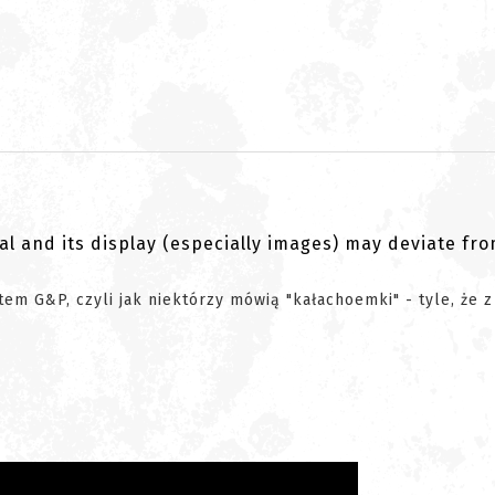
al and its display (especially images) may deviate fr
tem G&P, czyli jak niektórzy mówią "kałachoemki" - tyle, że z