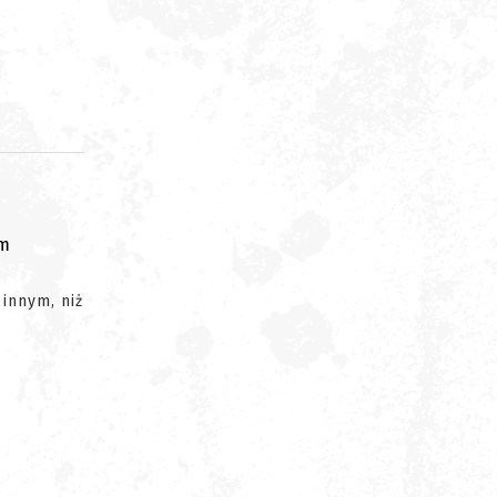
om
 innym, niż