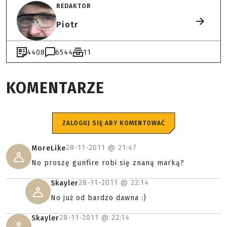
REDAKTOR
Piotr
4408
6544
11
KOMENTARZE
ZALOGUJ SIĘ ABY KOMENTOWAĆ
28-11-2011 @
21:47
MoreLike
No proszę gunfire robi się znaną marką?
28-11-2011 @
22:14
Skayler
No już od bardzo dawna :)
28-11-2011 @
22:14
Skayler