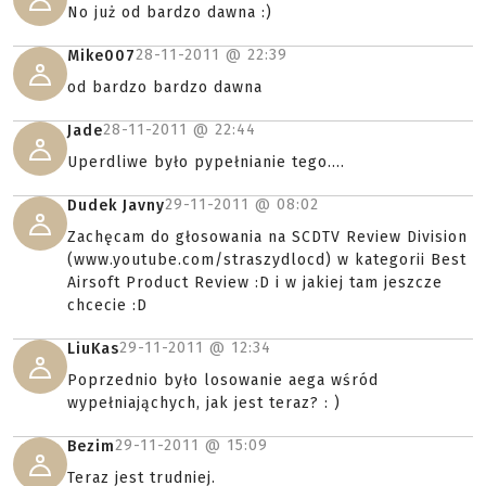
No już od bardzo dawna :)
28-11-2011 @
22:39
Mike007
od bardzo bardzo dawna
28-11-2011 @
22:44
Jade
Uperdliwe było pypełnianie tego....
29-11-2011 @
08:02
Dudek Javny
Zachęcam do głosowania na SCDTV Review Division
(www.youtube.com/straszydlocd) w kategorii Best
Airsoft Product Review :D i w jakiej tam jeszcze
chcecie :D
29-11-2011 @
12:34
LiuKas
Poprzednio było losowanie aega wśród
wypełniająchych, jak jest teraz? : )
29-11-2011 @
15:09
Bezim
Teraz jest trudniej.