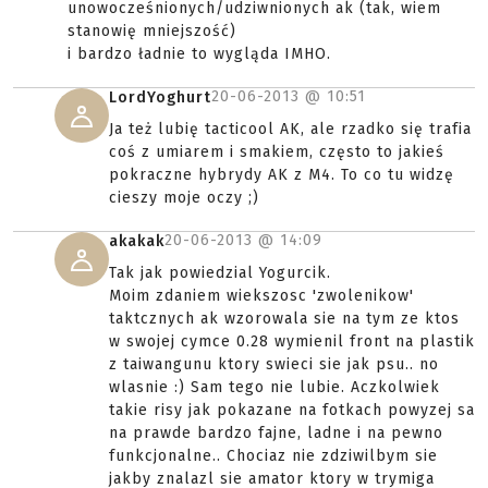
unowocześnionych/udziwnionych ak (tak, wiem
stanowię mniejszość)
i bardzo ładnie to wygląda IMHO.
20-06-2013 @
10:51
LordYoghurt
Ja też lubię tacticool AK, ale rzadko się trafia
coś z umiarem i smakiem, często to jakieś
pokraczne hybrydy AK z M4. To co tu widzę
cieszy moje oczy ;)
20-06-2013 @
14:09
akakak
Tak jak powiedzial Yogurcik.
Moim zdaniem wiekszosc 'zwolenikow'
taktcznych ak wzorowala sie na tym ze ktos
w swojej cymce 0.28 wymienil front na plastik
z taiwangunu ktory swieci sie jak psu.. no
wlasnie :) Sam tego nie lubie. Aczkolwiek
takie risy jak pokazane na fotkach powyzej sa
na prawde bardzo fajne, ladne i na pewno
funkcjonalne.. Chociaz nie zdziwilbym sie
jakby znalazl sie amator ktory w trymiga