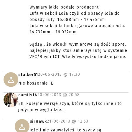
Wymiary jakie podaje producent:
Lufa w sekcji Łoża czyli od obsady łoża do
obsady lufy. 16.688mm - 17.475mm
Lufa w sekcji kolanko gazowe a obsada łoża.
14.732mm - 16.027mm
Sądzę , że widełki wymiarowe są dość spore,
najlepiej jakby ktoś zmierzył lufę w systemie
VFC/Boyi i LCT. Wtedy wszystko będzie jasne.
20-06-2013 @
17:30
stalker51
Nie koszernie :E
20-06-2013 @
20:58
camils14
Eh, kolejne wersje szyn, które są tylko inne i to
jedynie w wyglądzie...
21-06-2013 @
12:53
SirHawk
Jeżeli nie zauważyłeś, te szyny są