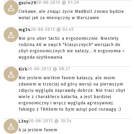
20-06-2013 @
01:29
guzio29
Ciekawe, ale znając życie MadBull znowu będzie
wołać jak za miesięczny w Warszawie
20-06-2013 @
02:45
mg34
Nie pro uber tactic a ergonomicznie. Niestety
rodzina AK w swych "klasycznych" wersjach do
zbyt ergonomicznych nie należy... A ergonomia =
wygoda użytkowania
20-06-2013 @
08:27
Kirk
Nie jestem wielkim fanem kałaszy, ale moim
zdaniem w trzeciej od góry wersji na pierwszym
zdjęciu wygląda naprawdę dobrze. Nie traci zbyt
wiele z charakteru kałacha, a jest bardziej
ergonomiczny i wręcz wygląda agresywniej.
Takiego z TRAXem to bym wziął pod rozwagę ;)
20-06-2013 @
10:34
L3ny
A ja jestem fanem