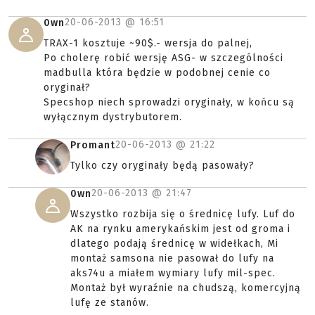
20-06-2013 @
16:51
0wn
TRAX-1 kosztuje ~90$.- wersja do palnej,
Po cholerę robić wersję ASG- w szczególności
madbulla która będzie w podobnej cenie co
oryginał?
Specshop niech sprowadzi oryginały, w końcu są
wyłącznym dystrybutorem.
20-06-2013 @
21:22
Promant
Tylko czy oryginały będą pasowały?
20-06-2013 @
21:47
0wn
Wszystko rozbija się o średnicę lufy. Luf do
AK na rynku amerykańskim jest od groma i
dlatego podają średnicę w widełkach, Mi
montaż samsona nie pasował do lufy na
aks74u a miałem wymiary lufy mil-spec.
Montaż był wyraźnie na chudszą, komercyjną
lufę ze stanów.