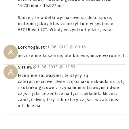
14.732mm - 16.027mm
Sądzę , że widełki wymiarowe są dość spore,
najlepiej jakby ktoś zmierzył lufę w systemie
VFC/Boyi i LCT. Wtedy wszystko będzie jasne.
21-06-2013 @
09:16
LordYoghurt
jeszcze nie koszerne, ale kto wie, może wkrótce ;)
21-06-2013 @
12:53
SirHawk
Jeżeli nie zauważyłeś, te szyny są
czteroczęściowe. Dwie części jako nakładki na lufę
i kolanko gazowe z szynami montażowymi i dwie
części jako przedłużenia tych nakładek. Możesz
założyć dwie, trzy lub cztery części, w zależności
od chcenia.