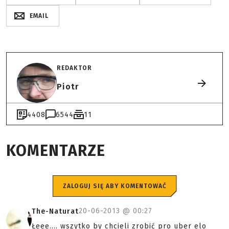
EMAIL
REDAKTOR
Piotr
4408
6544
11
KOMENTARZE
ZALOGUJ SIĘ ABY KOMENTOWAĆ
20-06-2013 @
00:27
The-Naturat
Łeee.... wszytko by chcieli zrobić pro uber elo