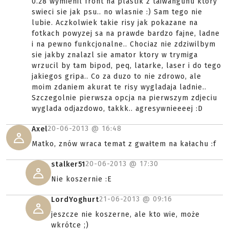
0.28 wymienil front na plastik z taiwangunu ktory
swieci sie jak psu.. no wlasnie :) Sam tego nie
lubie. Aczkolwiek takie risy jak pokazane na
fotkach powyzej sa na prawde bardzo fajne, ladne
i na pewno funkcjonalne.. Chociaz nie zdziwilbym
sie jakby znalazl sie amator ktory w trymiga
wrzucil by tam bipod, peq, latarke, laser i do tego
jakiegos gripa.. Co za duzo to nie zdrowo, ale
moim zdaniem akurat te risy wygladaja ladnie..
Szczegolnie pierwsza opcja na pierwszym zdjeciu
wyglada odjazdowo, takkk.. agresywnieeeej :D
20-06-2013 @
16:48
Axel
Matko, znów wraca temat z gwałtem na kałachu :f
20-06-2013 @
17:30
stalker51
Nie koszernie :E
21-06-2013 @
09:16
LordYoghurt
jeszcze nie koszerne, ale kto wie, może
wkrótce ;)