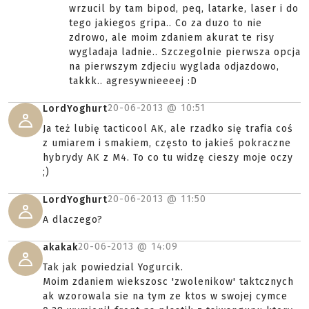
wrzucil by tam bipod, peq, latarke, laser i do
tego jakiegos gripa.. Co za duzo to nie
zdrowo, ale moim zdaniem akurat te risy
wygladaja ladnie.. Szczegolnie pierwsza opcja
na pierwszym zdjeciu wyglada odjazdowo,
takkk.. agresywnieeeej :D
20-06-2013 @
10:51
LordYoghurt
Ja też lubię tacticool AK, ale rzadko się trafia coś
z umiarem i smakiem, często to jakieś pokraczne
hybrydy AK z M4. To co tu widzę cieszy moje oczy
;)
20-06-2013 @
11:50
LordYoghurt
A dlaczego?
20-06-2013 @
14:09
akakak
Tak jak powiedzial Yogurcik.
Moim zdaniem wiekszosc 'zwolenikow' taktcznych
ak wzorowala sie na tym ze ktos w swojej cymce