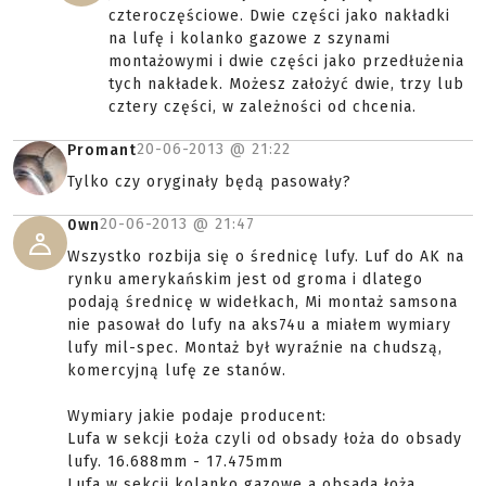
czteroczęściowe. Dwie części jako nakładki
na lufę i kolanko gazowe z szynami
montażowymi i dwie części jako przedłużenia
tych nakładek. Możesz założyć dwie, trzy lub
cztery części, w zależności od chcenia.
20-06-2013 @
21:22
Promant
Tylko czy oryginały będą pasowały?
20-06-2013 @
21:47
0wn
Wszystko rozbija się o średnicę lufy. Luf do AK na
rynku amerykańskim jest od groma i dlatego
podają średnicę w widełkach, Mi montaż samsona
nie pasował do lufy na aks74u a miałem wymiary
lufy mil-spec. Montaż był wyraźnie na chudszą,
komercyjną lufę ze stanów.
Wymiary jakie podaje producent:
Lufa w sekcji Łoża czyli od obsady łoża do obsady
lufy. 16.688mm - 17.475mm
Lufa w sekcji kolanko gazowe a obsada łoża.