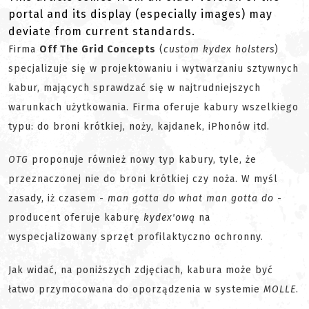
portal and its display (especially images) may
deviate from current standards.
Firma
Off The Grid Concepts
(
custom kydex holsters
)
specjalizuje się w projektowaniu i wytwarzaniu sztywnych
kabur, mających sprawdzać się w najtrudniejszych
warunkach użytkowania. Firma oferuje kabury wszelkiego
typu: do broni krótkiej, noży, kajdanek, iPhonów itd.
OTG
proponuje również nowy typ kabury, tyle, że
przeznaczonej nie do broni krótkiej czy noża. W myśl
zasady, iż czasem -
man gotta do what man gotta do
-
producent oferuje kaburę
kydex'ową
na
wyspecjalizowany sprzęt profilaktyczno ochronny.
Jak widać, na poniższych zdjęciach, kabura może być
łatwo przymocowana do oporządzenia w systemie
MOLLE
.