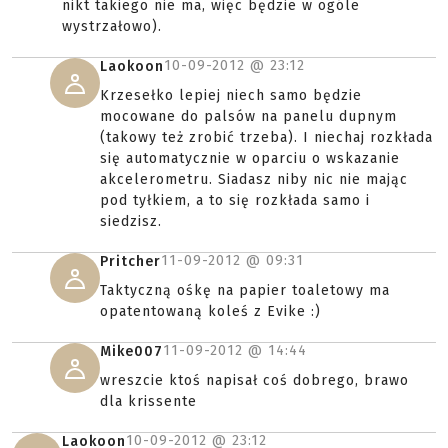
nikt takiego nie ma, więc będzie w ogóle
wystrzałowo).
10-09-2012 @
23:12
Laokoon
Krzesełko lepiej niech samo będzie
mocowane do palsów na panelu dupnym
(takowy też zrobić trzeba). I niechaj rozkłada
się automatycznie w oparciu o wskazanie
akcelerometru. Siadasz niby nic nie mając
pod tyłkiem, a to się rozkłada samo i
siedzisz.
11-09-2012 @
09:31
Pritcher
Taktyczną ośkę na papier toaletowy ma
opatentowaną koleś z Evike :)
11-09-2012 @
14:44
Mike007
wreszcie ktoś napisał coś dobrego, brawo
dla krissente
10-09-2012 @
23:12
Laokoon