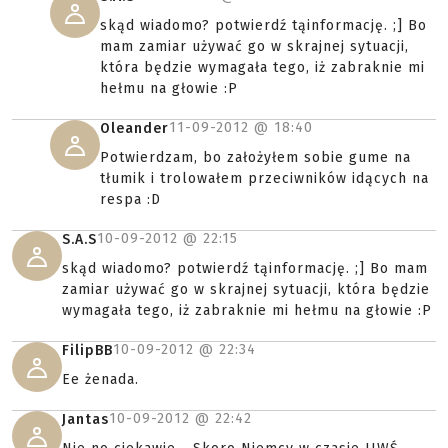
skąd wiadomo? potwierdź tąinformację. ;] Bo
mam zamiar używać go w skrajnej sytuacji,
która będzie wymagała tego, iż zabraknie mi
hełmu na głowie :P
11-09-2012 @
18:40
Oleander
Potwierdzam, bo założyłem sobie gume na
tłumik i trolowałem przeciwników idących na
respa :D
10-09-2012 @
22:15
S.A.S
skąd wiadomo? potwierdź tąinformację. ;] Bo mam
zamiar używać go w skrajnej sytuacji, która będzie
wymagała tego, iż zabraknie mi hełmu na głowie :P
10-09-2012 @
22:34
FilipBB
Ee żenada.
10-09-2012 @
22:42
Jantas