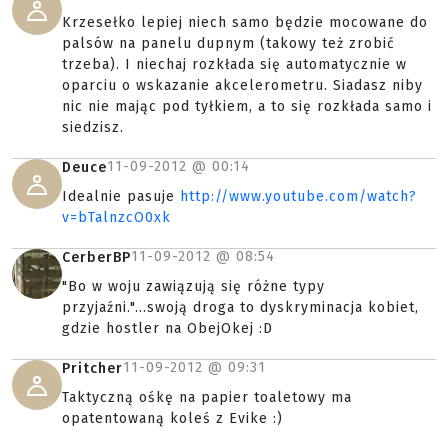
Krzesełko lepiej niech samo będzie mocowane do
palsów na panelu dupnym (takowy też zrobić
trzeba). I niechaj rozkłada się automatycznie w
oparciu o wskazanie akcelerometru. Siadasz niby
nic nie mając pod tyłkiem, a to się rozkłada samo i
siedzisz.
11-09-2012 @
00:14
Deuce
Idealnie pasuje
http://www.youtube.com/watch?
v=bTalnzcO0xk
11-09-2012 @
08:54
CerberBP
"Bo w woju zawiązują się różne typy
przyjaźni."...swoją droga to dyskryminacja kobiet,
gdzie hostler na ObejOkej :D
11-09-2012 @
09:31
Pritcher
Taktyczną ośkę na papier toaletowy ma
opatentowaną koleś z Evike :)