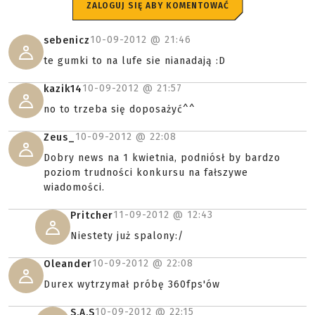
ZALOGUJ SIĘ ABY KOMENTOWAĆ
10-09-2012 @
21:46
sebenicz
te gumki to na lufe sie nianadają :D
10-09-2012 @
21:57
kazik14
no to trzeba się doposażyć^^
10-09-2012 @
22:08
Zeus_
Dobry news na 1 kwietnia, podniósł by bardzo
poziom trudności konkursu na fałszywe
wiadomości.
11-09-2012 @
12:43
Pritcher
Niestety już spalony:/
10-09-2012 @
22:08
Oleander
Durex wytrzymał próbę 360fps'ów
10-09-2012 @
22:15
S.A.S