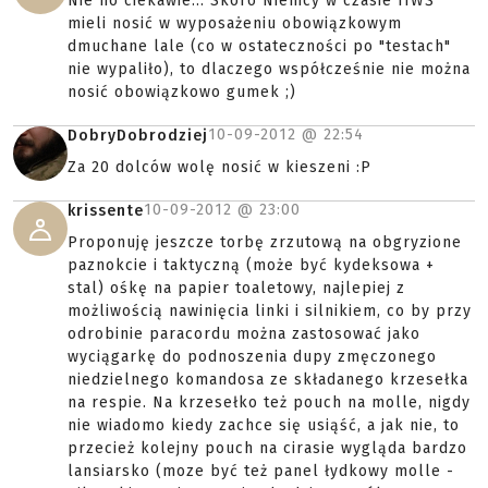
Nie no ciekawie... Skoro Niemcy w czasie IIWŚ
mieli nosić w wyposażeniu obowiązkowym
dmuchane lale (co w ostateczności po "testach"
nie wypaliło), to dlaczego współcześnie nie można
nosić obowiązkowo gumek ;)
10-09-2012 @
22:54
DobryDobrodziej
Za 20 dolców wolę nosić w kieszeni :P
10-09-2012 @
23:00
krissente
Proponuję jeszcze torbę zrzutową na obgryzione
paznokcie i taktyczną (może być kydeksowa +
stal) ośkę na papier toaletowy, najlepiej z
możliwością nawinięcia linki i silnikiem, co by przy
odrobinie paracordu można zastosować jako
wyciągarkę do podnoszenia dupy zmęczonego
niedzielnego komandosa ze składanego krzesełka
na respie. Na krzesełko też pouch na molle, nigdy
nie wiadomo kiedy zachce się usiąść, a jak nie, to
przecież kolejny pouch na cirasie wygląda bardzo
lansiarsko (moze być też panel łydkowy molle -