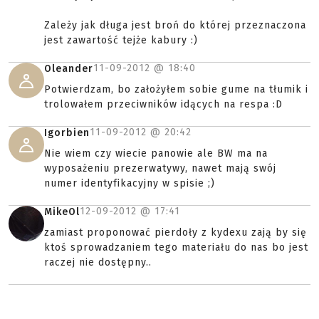
Zależy jak długa jest broń do której przeznaczona
jest zawartość tejże kabury :)
11-09-2012 @
18:40
Oleander
Potwierdzam, bo założyłem sobie gume na tłumik i
trolowałem przeciwników idących na respa :D
11-09-2012 @
20:42
Igorbien
Nie wiem czy wiecie panowie ale BW ma na
wyposażeniu prezerwatywy, nawet mają swój
numer identyfikacyjny w spisie ;)
12-09-2012 @
17:41
MikeOl
zamiast proponować pierdoły z kydexu zają by się
ktoś sprowadzaniem tego materiału do nas bo jest
raczej nie dostępny..