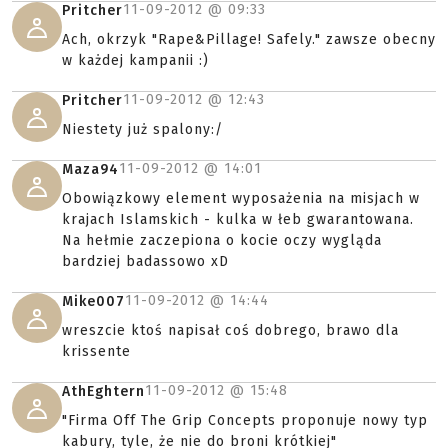
11-09-2012 @
09:33
Pritcher
Ach, okrzyk "Rape&Pillage! Safely." zawsze obecny
w każdej kampanii :)
11-09-2012 @
12:43
Pritcher
Niestety już spalony:/
11-09-2012 @
14:01
Maza94
Obowiązkowy element wyposażenia na misjach w
krajach Islamskich - kulka w łeb gwarantowana.
Na hełmie zaczepiona o kocie oczy wygląda
bardziej badassowo xD
11-09-2012 @
14:44
Mike007
wreszcie ktoś napisał coś dobrego, brawo dla
krissente
11-09-2012 @
15:48
AthEghtern
"Firma Off The Grip Concepts proponuje nowy typ
kabury, tyle, że nie do broni krótkiej"