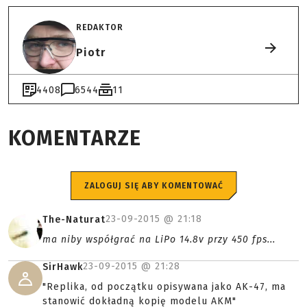
REDAKTOR
Piotr
4408
6544
11
KOMENTARZE
ZALOGUJ SIĘ ABY KOMENTOWAĆ
23-09-2015 @
21:18
The-Naturat
ma niby współgrać na LiPo 14.8v przy 450 fps...
23-09-2015 @
21:28
SirHawk
"Replika, od początku opisywana jako AK-47, ma
stanowić dokładną kopię modelu AKM"