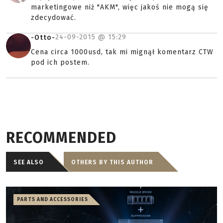
marketingowe niż "AKM", więc jakoś nie mogą się
zdecydować.
24-09-2015 @
15:29
-Otto-
Cena circa 1000usd, tak mi mignął komentarz CTW
pod ich postem.
RECOMMENDED
SEE ALSO
OTHERS BY THIS AUTHOR
PARTS AND ACCESSORIES