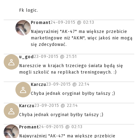
Fk logic.
24-09-2015 @
02:13
Promant
Najwyraźniej "AK-47" ma większe przebicie
marketingowe niż "AKM", więc jakoś nie mogą
się zdecydować.
23-09-2015 @
21:51
u_god
Nareszcie w krajach trzeciego świata będą się
mogli szkolić na replikach treningowych. :)
23-09-2015 @
22:14
Karczu
Chyba jednak oryginał byłby tańszy ;)
23-09-2015 @
22:14
Karczu
Chyba jednak oryginał byłby tańszy ;)
24-09-2015 @
02:13
Promant
Najwyraźniej "AK-47" ma większe przebicie