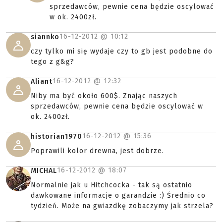
sprzedawców, pewnie cena będzie oscylować
w ok. 2400zł.
16-12-2012 @
10:12
siannko
czy tylko mi się wydaje czy to gb jest podobne do
tego z g&g?
16-12-2012 @
12:32
Aliant
Niby ma być około 600$. Znając naszych
sprzedawców, pewnie cena będzie oscylować w
ok. 2400zł.
16-12-2012 @
15:36
historian1970
Poprawili kolor drewna, jest dobrze.
16-12-2012 @
18:07
MICHAL
Normalnie jak u Hitchcocka - tak są ostatnio
dawkowane informacje o garandzie :) Średnio co
tydzień. Może na gwiazdkę zobaczymy jak strzela?