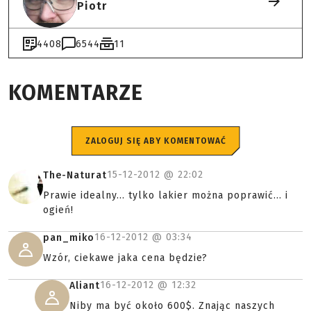
Piotr
4408
6544
11
KOMENTARZE
ZALOGUJ SIĘ ABY KOMENTOWAĆ
15-12-2012 @
22:02
The-Naturat
Prawie idealny... tylko lakier można poprawić... i
ogień!
16-12-2012 @
03:34
pan_miko
Wzór, ciekawe jaka cena będzie?
16-12-2012 @
12:32
Aliant
Niby ma być około 600$. Znając naszych