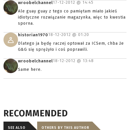
17-12-2012 @
14:45
wroobelchannel
Ale guay guay z tego co pamiętam miało jakieś
idiotyczne rozwiązanie magazynka, więc to kwestia
sporna.
18-12-2012 @
01:20
historian1970
Dlatego ja będę raczej optował za ICSem, chba że
G&G się sprężyło i coś poprawili.
18-12-2012 @
13:48
wroobelchannel
Same here.
RECOMMENDED
SEE ALSO
OTHERS BY THIS AUTHOR