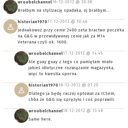
16-12-2012 @
20:38
wroobelchannel
Brałbym na stylizację spadaka, oj brałbym...
17-12-2012 @
10:46
historian1970
Jednakowoż przy cenie 2400 zeta bractwo poczeka
na G&G w przewidywanej cenie jak za M14
Veterana czyli ok. 1600.
17-12-2012 @
14:45
wroobelchannel
Ale guay guay z tego co pamiętam miało
jakieś idiotyczne rozwiązanie magazynka,
więc to kwestia sporna.
18-12-2012 @
01:20
historian1970
Dlatego ja będę raczej optował za ICSem,
chba że G&G się sprężyło i coś poprawili.
18-12-2012 @
13:48
wroobelchannel
Same here.