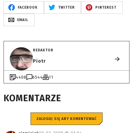
FACEBOOK
TWITTER
PINTEREST
EMAIL
REDAKTOR
Piotr
4408
6544
11
KOMENTARZE
ZALOGUJ SIĘ ABY KOMENTOWAĆ