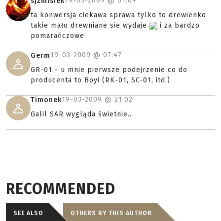
19-03-2009 @
01:04
sjzmisiek
ta konwersja ciekawa sprawa tylko to drewienko
takie mało drewniane sie wydaje
i za bardzo
pomarańczowe
19-03-2009 @
07:47
Germ
GR-01 - u mnie pierwsze podejrzenie co do
producenta to Boyi (RK-01, SC-01, itd.)
19-03-2009 @
21:02
Timonek
Galil SAR wygląda świetnie..
RECOMMENDED
SEE ALSO
OTHERS BY THIS AUTHOR