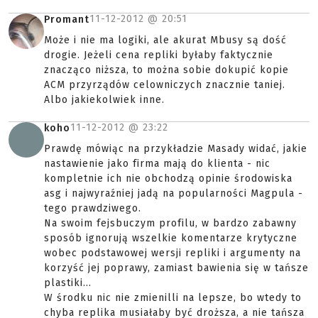
11-12-2012 @
20:51
Promant
Może i nie ma logiki, ale akurat Mbusy są dość
drogie. Jeżeli cena repliki byłaby faktycznie
znacząco niższa, to można sobie dokupić kopie
ACM przyrządów celowniczych znacznie taniej.
Albo jakiekolwiek inne.
11-12-2012 @
23:22
koho
Prawdę mówiąc na przykładzie Masady widać, jakie
nastawienie jako firma mają do klienta - nic
kompletnie ich nie obchodzą opinie środowiska
asg i najwyraźniej jadą na popularności Magpula -
tego prawdziwego.
Na swoim fejsbuczym profilu, w bardzo zabawny
sposób ignorują wszelkie komentarze krytyczne
wobec podstawowej wersji repliki i argumenty na
korzyść jej poprawy, zamiast bawienia się w tańsze
plastiki...
W środku nic nie zmienilli na lepsze, bo wtedy to
chyba replika musiałaby być droższa, a nie tańsza