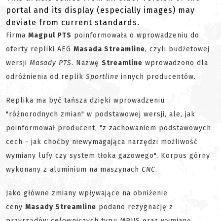
portal and its display (especially images) may
deviate from current standards.
Firma
Magpul PTS
poinformowała o wprowadzeniu do
oferty repliki AEG
Masada Streamline
, czyli budżetowej
wersji
Masady PTS
. Nazwę
Streamline
wprowadzono dla
odróżnienia od replik
Sportline
innych producentów.
Replika ma być tańsza dzięki wprowadzeniu
"różnorodnych zmian" w podstawowej wersji, ale, jak
poinformował producent, "z zachowaniem podstawowych
cech - jak choćby niewymagająca narzędzi możliwość
wymiany lufy czy system tłoka gazowego". Korpus górny
wykonany z aluminium na maszynach
CNC
.
Jako główne zmiany wpływające na obniżenie
ceny
Masady Streamline
podano rezygnację z
przyrządów celowniczych typu MBUS oraz wymianę