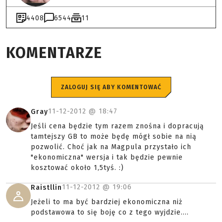
4408
6544
11
KOMENTARZE
ZALOGUJ SIĘ ABY KOMENTOWAĆ
11-12-2012 @
18:47
Gray
Jeśli cena będzie tym razem znośna i dopracują
tamtejszy GB to może będę mógł sobie na nią
pozwolić. Choć jak na Magpula przystało ich
"ekonomiczna" wersja i tak będzie pewnie
kosztować około 1,5tyś. :)
11-12-2012 @
19:06
Raistllin
Jeżeli to ma być bardziej ekonomiczna niż
podstawowa to się boję co z tego wyjdzie....