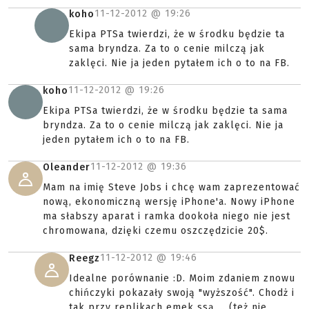
11-12-2012 @
19:26
koho
Ekipa PTSa twierdzi, że w środku będzie ta
sama bryndza. Za to o cenie milczą jak
zaklęci. Nie ja jeden pytałem ich o to na FB.
11-12-2012 @
19:26
koho
Ekipa PTSa twierdzi, że w środku będzie ta sama
bryndza. Za to o cenie milczą jak zaklęci. Nie ja
jeden pytałem ich o to na FB.
11-12-2012 @
19:36
Oleander
Mam na imię Steve Jobs i chcę wam zaprezentować
nową, ekonomiczną wersję iPhone'a. Nowy iPhone
ma słabszy aparat i ramka dookoła niego nie jest
chromowana, dzięki czemu oszczędzicie 20$.
11-12-2012 @
19:46
Reegz
Idealne porównanie :D. Moim zdaniem znowu
chińczyki pokazały swoją "wyższość". Chodż i
tak przy replikach emek ssą.... (też nie