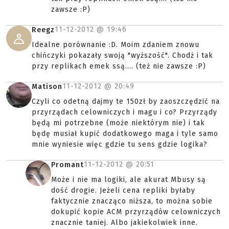
zawsze :P)
11-12-2012 @
19:46
Reegz
Idealne porównanie :D. Moim zdaniem znowu
chińczyki pokazały swoją "wyższość". Chodż i tak
przy replikach emek ssą.... (też nie zawsze :P)
11-12-2012 @
20:49
Matison
Czyli co odetną dajmy te 150zł by zaoszczędzić na
przyrządach celowniczych i magu i co? Przyrządy
będą mi potrzebne (może niektórym nie) i tak
będę musiał kupić dodatkowego maga i tyle samo
mnie wyniesie więc gdzie tu sens gdzie logika?
11-12-2012 @
20:51
Promant
Może i nie ma logiki, ale akurat Mbusy są
dość drogie. Jeżeli cena repliki byłaby
faktycznie znacząco niższa, to można sobie
dokupić kopie ACM przyrządów celowniczych
znacznie taniej. Albo jakiekolwiek inne.