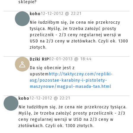
sklepie?
12-12-2012 @
22:21
koho
Nie łudziłbym się, że cena nie przekroczy
tysiąca. Myślę, że trzeba założyć prosty
przelicznik - 2/3 ceny regularnej wersji w
USD na 2/3 ceny w złotówkach. Czyli ok. 1300
złotych.
02-01-2013 @
18:44
Dziki RIP
Da się obecnie jest z
upustem
http://taktyczny.com/repliki-
asg/pozostae-karabiny-i-pistolety-
maszynowe/magpul-masada-tan.html
12-12-2012 @
22:21
koho
Nie łudziłbym się, że cena nie przekroczy tysiąca.
Myślę, że trzeba założyć prosty przelicznik - 2/3
ceny regularnej wersji w USD na 2/3 ceny w
złotówkach. Czyli ok. 1300 złotych.