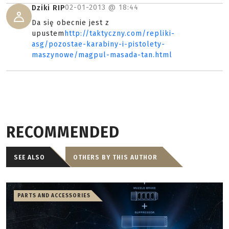
02-01-2013 @
18:44
Dziki RIP
Da się obecnie jest z
upustem
http://taktyczny.com/repliki-
asg/pozostae-karabiny-i-pistolety-
maszynowe/magpul-masada-tan.html
RECOMMENDED
SEE ALSO
OTHERS BY THIS AUTHOR
PARTS AND ACCESSORIES