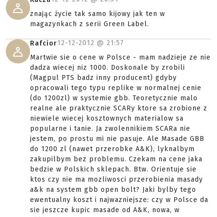
znając życie tak samo kijowy jak ten w
magazynkach z serii Green Label.
12-12-2012 @
21:57
Rafcior
Martwie sie o cene w Polsce - mam nadzieje ze nie
dadza wiecej niz 1000. Doskonale by zrobili
(Magpul PTS badz inny producent) gdyby
opracowali tego typu replike w normalnej cenie
(do 1200zl) w systemie gbb. Teoretycznie malo
realne ale praktycznie SCARy ktore sa zrobione z
niewiele wiecej kosztownych materialow sa
popularne i tanie. Ja zwolennikiem SCARa nie
jestem, po prostu mi nie pasuje. Ale Masade GBB
do 1200 zl (nawet przerobke A&K), lyknalbym
zakupilbym bez problemu. Czekam na cene jaka
bedzie w Polskich sklepach. Btw. Orientuje sie
ktos czy nie ma mozliwosci przerobienia masady
a&k na system gbb open bolt? Jaki bylby tego
ewentualny koszt i najwazniejsze: czy w Polsce da
sie jeszcze kupic masade od A&K, nowa, w