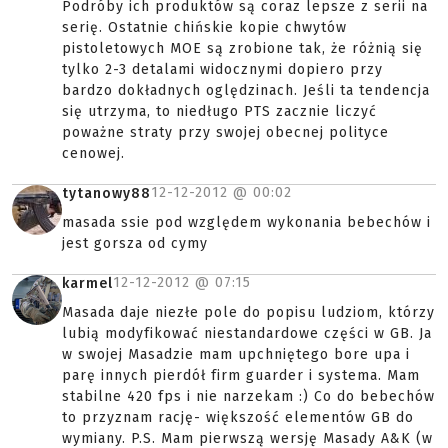
Podróby ich produktów są coraz lepsze z serii na
serię. Ostatnie chińskie kopie chwytów
pistoletowych MOE są zrobione tak, że różnią się
tylko 2-3 detalami widocznymi dopiero przy
bardzo dokładnych oględzinach. Jeśli ta tendencja
się utrzyma, to niedługo PTS zacznie liczyć
poważne straty przy swojej obecnej polityce
cenowej.
12-12-2012 @
00:02
tytanowy88
masada ssie pod względem wykonania bebechów i
jest gorsza od cymy
12-12-2012 @
07:15
karmel
Masada daje niezłe pole do popisu ludziom, którzy
lubią modyfikować niestandardowe części w GB. Ja
w swojej Masadzie mam upchniętego bore upa i
parę innych pierdół firm guarder i systema. Mam
stabilne 420 fps i nie narzekam :) Co do bebechów
to przyznam rację- większość elementów GB do
wymiany. P.S. Mam pierwszą wersję Masady A&K (w