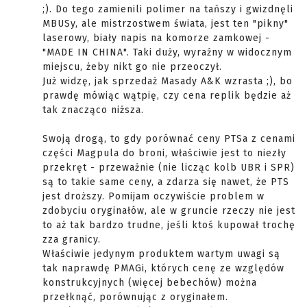
;). Do tego zamienili polimer na tańszy i gwizdnęli
MBUSy, ale mistrzostwem świata, jest ten "pikny"
laserowy, biały napis na komorze zamkowej -
"MADE IN CHINA". Taki duży, wyraźny w widocznym
miejscu, żeby nikt go nie przeoczył.
Już widzę, jak sprzedaż Masady A&K wzrasta ;), bo
prawdę mówiąc wątpię, czy cena replik będzie aż
tak znacząco niższa.
Swoją drogą, to gdy porównać ceny PTSa z cenami
części Magpula do broni, właściwie jest to niezły
przekręt - przeważnie (nie licząc kolb UBR i SPR)
są to takie same ceny, a zdarza się nawet, że PTS
jest droższy. Pomijam oczywiście problem w
zdobyciu oryginałów, ale w gruncie rzeczy nie jest
to aż tak bardzo trudne, jeśli ktoś kupował trochę
zza granicy.
Właściwie jedynym produktem wartym uwagi są
tak naprawdę PMAGi, których cenę ze względów
konstrukcyjnych (więcej bebechów) można
przełknąć, porównując z oryginałem.