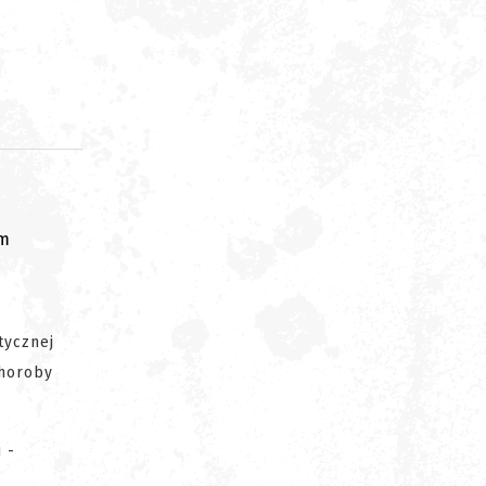
om
tycznej
choroby
 -