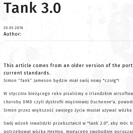
Tank 3.0
20.05.2016
Author:
This article comes from an older version of the port
current standards.
Simon “Tank” Jameson będzie miał swój nowy "czołg"!
W styczniu bieżącego roku pisaliśmy o irlandzkim airsofto
choroby DMD czyli dystrofii mięśniowej Duchenne'a, powodu
Simon przez większość swojego życia musiał używać wózka 
Swój wózek inwalidzki przekształcił w "tank 2.0", aby móc 
potrzebował wózka
HexHog
, mogącego swobodnie poruszać 