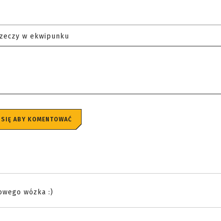
rzeczy w ekwipunku
 SIĘ ABY KOMENTOWAĆ
owego wózka :)