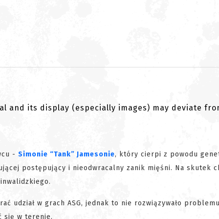
al and its display (especially images) may deviate fr
wcu -
Simonie “Tank” Jamesonie
, który cierpi z powodu gene
jącej postępujący i nieodwracalny zanik mięśni. Na skutek 
inwalidzkiego.
brać udział w grach ASG, jednak to nie rozwiązywało problemu
się w terenie.