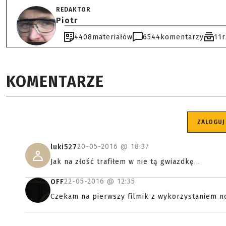
REDAKTOR
Piotr
4408
materiałów
6544
komentarzy
11
KOMENTARZE
ZALOGUJ
20-05-2016 @
18:37
luki527
Jak na złość trafiłem w nie tą gwiazdkę...
22-05-2016 @
12:35
OFF
Czekam na pierwszy filmik z wykorzystaniem n