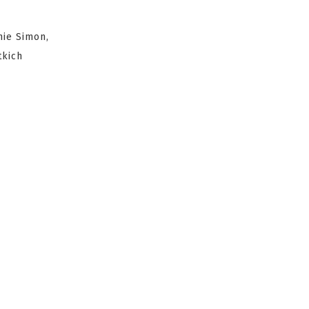
ie Simon,
tkich