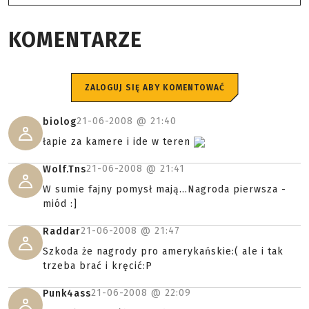
KOMENTARZE
ZALOGUJ SIĘ ABY KOMENTOWAĆ
21-06-2008 @
21:40
biolog
łapie za kamere i ide w teren
21-06-2008 @
21:41
Wolf.Tns
W sumie fajny pomysł mają...Nagroda pierwsza -
miód :]
21-06-2008 @
21:47
Raddar
Szkoda że nagrody pro amerykańskie:( ale i tak
trzeba brać i kręcić:P
21-06-2008 @
22:09
Punk4ass