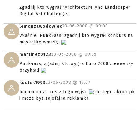
Zgadnij kto wygrał "Architecture And Landscape"
Digital Art Challenge.
23-06-2008 @
09:08
lemonzawodowiec
Właśnie, Punk4ass, zgadnij kto wygrał konkurs na
maskotkę wmasg.
23-06-2008 @
09:35
martinez0123
Punk4ass, zgadnij kto wygra Euro 2008... eeee zły
przykład
23-06-2008 @
13:07
kostek1993
hmmm moze cos z tego wyjsc
do tego akro i pk
i moze bys zajefajna reklamka