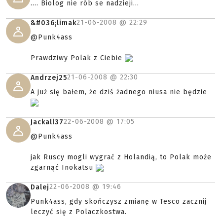
.... Biolog nie rób se nadzieji...
21-06-2008 @
22:29
&#036;limak
@Punk4ass
Prawdziwy Polak z Ciebie
21-06-2008 @
22:30
Andrzej25
A już się bałem, że dziś żadnego niusa nie będzie
22-06-2008 @
17:05
Jackall37
@Punk4ass
jak Ruscy mogli wygrać z Holandią, to Polak może
zgarnąć Inokatsu
22-06-2008 @
19:46
Dalej
Punk4ass, gdy skończysz zmianę w Tesco zacznij
leczyć się z Polaczkostwa.