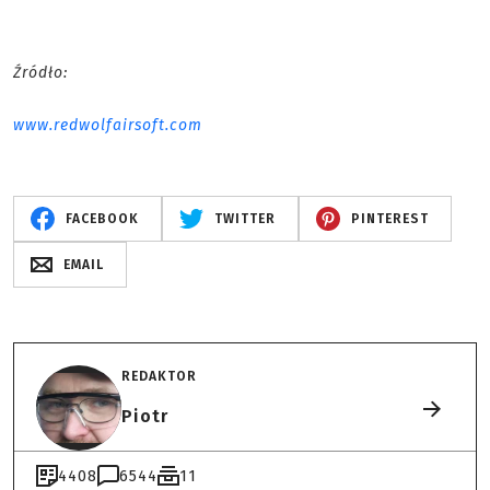
Źródło:
www.redwolfairsoft.com
FACEBOOK
TWITTER
PINTEREST
EMAIL
REDAKTOR
Piotr
4408
6544
11