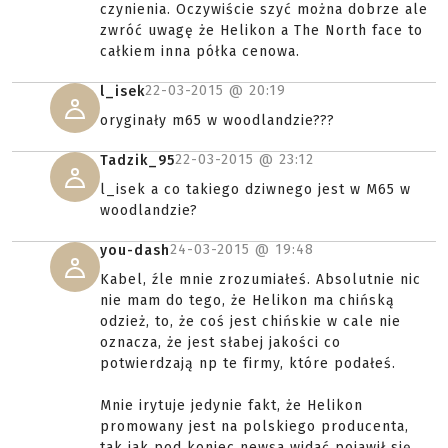
czynienia. Oczywiście szyć można dobrze ale
zwróć uwagę że Helikon a The North face to
całkiem inna półka cenowa.
22-03-2015 @
20:19
l_isek
oryginały m65 w woodlandzie???
22-03-2015 @
23:12
Tadzik_95
l_isek a co takiego dziwnego jest w M65 w
woodlandzie?
24-03-2015 @
19:48
you-dash
Kabel, źle mnie zrozumiałeś. Absolutnie nic
nie mam do tego, że Helikon ma chińską
odzież, to, że coś jest chińskie w cale nie
oznacza, że jest słabej jakości co
potwierdzają np te firmy, które podałeś.
Mnie irytuje jedynie fakt, że Helikon
promowany jest na polskiego producenta,
tak jak pod koniec newsa widać pojawił się