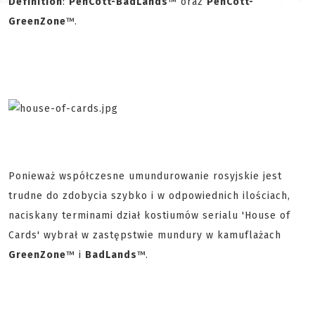
Definition
:
PenCott-BadLands
™ oraz
PenCott-
GreenZone
™.
Ponieważ współczesne umundurowanie rosyjskie jest
trudne do zdobycia szybko i w odpowiednich ilościach,
naciskany terminami dział kostiumów serialu 'House of
Cards' wybrał w zastępstwie mundury w kamuflażach
GreenZone
™ i
BadLands
™.