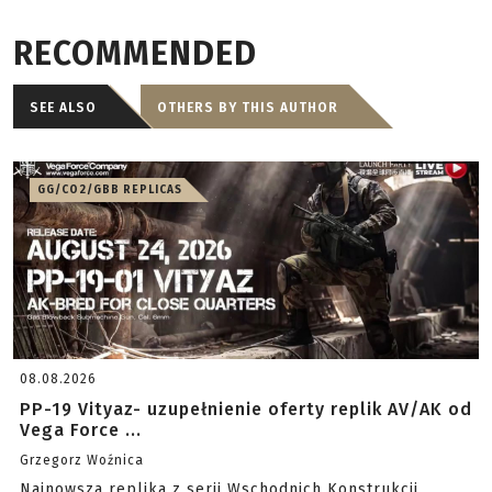
RECOMMENDED
SEE ALSO
OTHERS BY THIS AUTHOR
GG/CO2/GBB REPLICAS
08.08.2026
PP-19 Vityaz- uzupełnienie oferty replik AV/AK od
Vega Force ...
Grzegorz Woźnica
Najnowsza replika z serii Wschodnich Konstrukcji