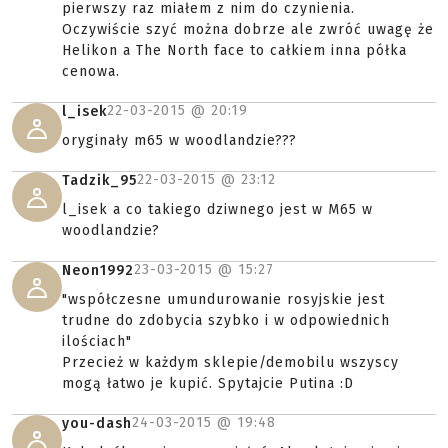
pierwszy raz miałem z nim do czynienia.
Oczywiście szyć można dobrze ale zwróć uwagę że
Helikon a The North face to całkiem inna półka
cenowa.
22-03-2015 @
20:19
l_isek
oryginały m65 w woodlandzie???
22-03-2015 @
23:12
Tadzik_95
l_isek a co takiego dziwnego jest w M65 w
woodlandzie?
23-03-2015 @
15:27
Neon1992
"współczesne umundurowanie rosyjskie jest
trudne do zdobycia szybko i w odpowiednich
ilościach"
Przecież w każdym sklepie/demobilu wszyscy
mogą łatwo je kupić. Spytajcie Putina :D
24-03-2015 @
19:48
you-dash