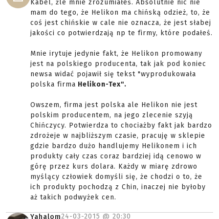
Kabel, źle mnie zrozumiałeś. Absolutnie nic nie
mam do tego, że Helikon ma chińską odzież, to, że
coś jest chińskie w cale nie oznacza, że jest słabej
jakości co potwierdzają np te firmy, które podałeś.
Mnie irytuje jedynie fakt, że Helikon promowany
jest na polskiego producenta, tak jak pod koniec
newsa widać pojawił się tekst "wyprodukowała
polska firma
Helikon-Tex".
Owszem, firma jest polska ale Helikon nie jest
polskim producentem, na jego zlecenie szyją
Chińczycy. Potwierdza to chociażby fakt jak bardzo
zdrożeje w najbliższym czasie, pracuję w sklepie
gdzie bardzo dużo handlujemy Helikonem i ich
produkty cały czas coraz bardziej idą cenowo w
górę przez kurs dolara. Każdy w miarę zdrowo
myślący człowiek domyśli się, że chodzi o to, że
ich produkty pochodzą z Chin, inaczej nie byłoby
aż takich podwyżek cen.
24-03-2015 @
20:30
Yahalom