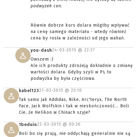
podwyżek cen.
Równie dobrze kurs dolara mógłby wpływać
na cenę samego materiału - wtedy również
cena by rosła w zależności od jego wahań.
24-03-2015 @
22:37
you-dash
Owszem :)
Ale ich produkty zdrożeją dokładnie o zmianę
wartości dolara. Gdyby szyli w PL to
podwyżka by była częściowa.
21-03-2015 @
23:10
kabel123
Tak samo jak Addidas, Nike, Arc'teryx, The North
Face, Jack Wolfskin i tak w nieskończoność... Boli
Cie, że Helikon w Chinach szyje?
22-03-2015 @
00:36
1beduin
Boli bo się prują, nie oddychają generalnie nie są