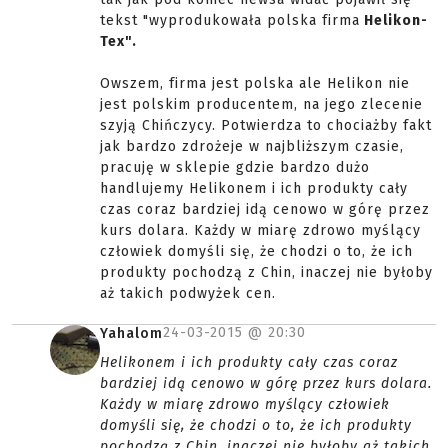
tekst "wyprodukowała polska firma
Helikon-
Tex".
Owszem, firma jest polska ale Helikon nie
jest polskim producentem, na jego zlecenie
szyją Chińczycy. Potwierdza to chociażby fakt
jak bardzo zdrożeje w najbliższym czasie,
pracuję w sklepie gdzie bardzo dużo
handlujemy Helikonem i ich produkty cały
czas coraz bardziej idą cenowo w górę przez
kurs dolara. Każdy w miarę zdrowo myślący
człowiek domyśli się, że chodzi o to, że ich
produkty pochodzą z Chin, inaczej nie byłoby
aż takich podwyżek cen.
24-03-2015 @
20:30
Yahalom
Helikonem i ich produkty cały czas coraz
bardziej idą cenowo w górę przez kurs dolara.
Każdy w miarę zdrowo myślący człowiek
domyśli się, że chodzi o to, że ich produkty
pochodzą z Chin, inaczej nie byłoby aż takich