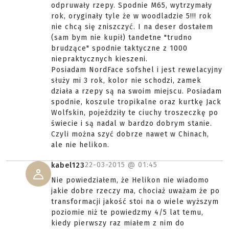
odpruwały rzepy. Spodnie M65, wytrzymały
rok, oryginały tyle że w woodladzie 5!!! rok
nie chcą się zniszczyć. I na deser dostałem
(sam bym nie kupił) tandetne "trudno
brudzące" spodnie taktyczne z 1000
niepraktycznych kieszeni.
Posiadam NordFace sofshel i jest rewelacyjny
służy mi 3 rok, kolor nie schodzi, zamek
działa a rzepy są na swoim miejscu. Posiadam
spodnie, koszule tropikalne oraz kurtkę Jack
Wolfskin, pojeździły te ciuchy troszeczkę po
świecie i są nadal w bardzo dobrym stanie.
Czyli można szyć dobrze nawet w Chinach,
ale nie helikon.
22-03-2015 @
01:45
kabel123
Nie powiedziałem, że Helikon nie wiadomo
jakie dobre rzeczy ma, chociaż uważam że po
transformacji jakość stoi na o wiele wyższym
poziomie niż te powiedzmy 4/5 lat temu,
kiedy pierwszy raz miałem z nim do