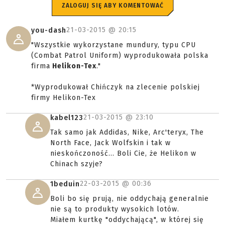
ZALOGUJ SIĘ ABY KOMENTOWAĆ
21-03-2015 @
20:15
you-dash
"Wszystkie wykorzystane mundury, typu CPU
(Combat Patrol Uniform) wyprodukowała polska
firma
Helikon-Tex
."
*Wyprodukował Chińczyk na zlecenie polskiej
firmy Helikon-Tex
21-03-2015 @
23:10
kabel123
Tak samo jak Addidas, Nike, Arc'teryx, The
North Face, Jack Wolfskin i tak w
nieskończoność... Boli Cie, że Helikon w
Chinach szyje?
22-03-2015 @
00:36
1beduin
Boli bo się prują, nie oddychają generalnie
nie są to produkty wysokich lotów.
Miałem kurtkę "oddychającą", w której się