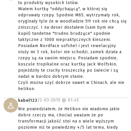
to produkty wysokich lotów.
Miałem kurtkę "oddychającą", w której się
odpruwały rzepy. Spodnie M65, wytrzymały rok,
oryginały tyle że w woodladzie 5!!! rok nie chcą się
zniszczyć. I na deser dostałem (sam bym nie
kupił) tandetne "trudno brudzące" spodnie
taktyczne z 1000 niepraktycznych kieszeni.
Posiadam NordFace sofshel i jest rewelacyjny
służy mi 3 rok, kolor nie schodzi, zamek działa a
rzepy są na swoim miejscu. Posiadam spodnie,
koszule tropikalne oraz kurtkę Jack Wolfskin,
pojeździły te ciuchy troszeczkę po świecie i są
nadal w bardzo dobrym stanie.
Czyli można szyć dobrze nawet w Chinach, ale nie
helikon.
22-03-2015 @
01:45
kabel123
Nie powiedziałem, że Helikon nie wiadomo jakie
dobre rzeczy ma, chociaż uważam że po
transformacji jakość stoi na o wiele wyższym
poziomie niż te powiedzmy 4/5 lat temu, kiedy